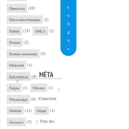
e
(10)
Dépression
n
(2)
Détoxication hépatique
li
(15)
(2)
g
Diabète
DMLA
n
(2)
Douleur
e
(3)
Douleur menstruelle
(1)
Edulcorant
MÉTA
(4)
Endométriose
(1)
(1)
Fatigue
Fibrome
Connexion
(6)
Fibromyalgie
(11)
(1)
Générale
Grippe
Flux des
(3)
Grossesse