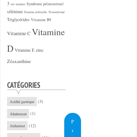
3
Syndrome prémenstruel
sel
statines
sélénium
Tension artérielle
Testostérone
Triglycérides
Vitamine B9
Vitamine
Vitamine C
D
zinc
Vitamine E
Zéaxanthine
CATÉGORIES
(3)
Acidité gastrique
(1)
Allaitement
P
(12)
Alzheimer
r