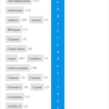
(11)
Anti-inflammatoire
e
n
(13)
Antioxydant
d
(10)
(1)
Arthrose
Autisme
r
(1)
e
Biologique
r
(1)
Cadmium
e
(4)
Calculs rénaux
n
d
(41)
(1)
Cancer
Candidose
e
(39)
Cardiovasculaires
z
(2)
(1)
Cataracte
Cétogène
-
v
(9)
(2)
Cholestérol
Cognitif
o
(1)
Constipation
u
(2)
COVID-19
s