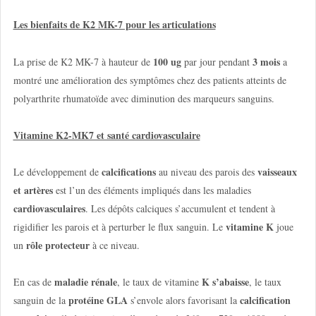
Les bienfaits de K2 MK-7 pour les articulations
100 ug
3 mois
La prise de K2 MK-7 à hauteur de
par jour pendant
a
montré une amélioration des symptômes chez des patients atteints de
polyarthrite rhumatoïde avec diminution des marqueurs sanguins.
Vitamine K2-MK7 et santé cardiovasculaire
calcifications
vaisseaux
Le développement de
au niveau des parois des
et artères
est l’un des éléments impliqués dans les maladies
cardiovasculaires
. Les dépôts calciques s’accumulent et tendent à
vitamine K
rigidifier les parois et à perturber le flux sanguin. Le
joue
rôle protecteur
un
à ce niveau.
maladie rénale
K s’abaisse
En cas de
, le taux de vitamine
, le taux
protéine GLA
calcification
sanguin de la
s’envole alors favorisant la