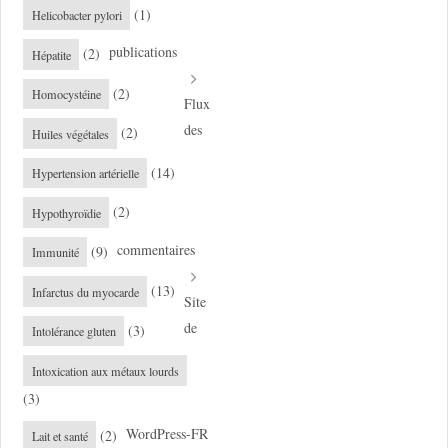
(1)
Helicobacter pylori
publications
(2)
Hépatite
(2)
Homocystéine
Flux
des
(2)
Huiles végétales
(14)
Hypertension artérielle
(2)
Hypothyroïdie
commentaires
(9)
Immunité
(13)
Infarctus du myocarde
Site
de
(3)
Intolérance gluten
Intoxication aux métaux lourds
(3)
WordPress-FR
(2)
Lait et santé