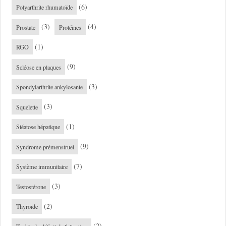
(6)
Polyarthrite rhumatoïde
(3)
(4)
Prostate
Protéines
(1)
RGO
(9)
Scléose en plaques
(3)
Spondylarthrite ankylosante
(3)
Squelette
(1)
Stéatose hépatique
(9)
Syndrome prémenstruel
(7)
Système immunitaire
(3)
Testostérone
(2)
Thyroïde