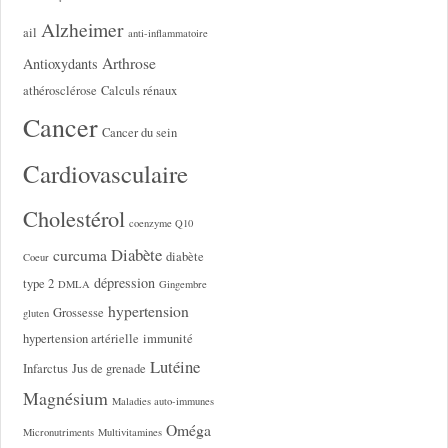
Alzheimer
ail
anti-inflammatoire
Arthrose
Antioxydants
athérosclérose
Calculs rénaux
Cancer
Cancer du sein
Cardiovasculaire
Cholestérol
coenzyme Q10
Diabète
curcuma
diabète
Coeur
dépression
type 2
DMLA
Gingembre
hypertension
Grossesse
gluten
hypertension artérielle
immunité
Lutéine
Infarctus
Jus de grenade
Magnésium
Maladies auto-immunes
Oméga
Micronutriments
Multivitamines