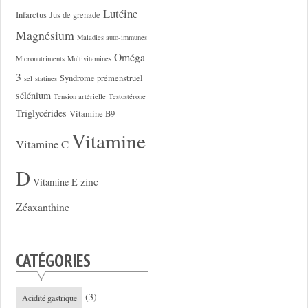
Lutéine
Infarctus
Jus de grenade
Magnésium
Maladies auto-immunes
Oméga
Micronutriments
Multivitamines
3
Syndrome prémenstruel
sel
statines
sélénium
Tension artérielle
Testostérone
Triglycérides
Vitamine B9
Vitamine
Vitamine C
D
zinc
Vitamine E
Zéaxanthine
CATÉGORIES
(3)
Acidité gastrique