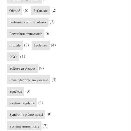
(6)
(2)
Obésité
Parkinson
(3)
Performances musculaires
(6)
Polyarthrite rhumatoïde
(3)
(4)
Prostate
Protéines
(1)
RGO
(9)
Scléose en plaques
(3)
Spondylarthrite ankylosante
(3)
Squelette
(1)
Stéatose hépatique
(9)
Syndrome prémenstruel
(7)
Système immunitaire