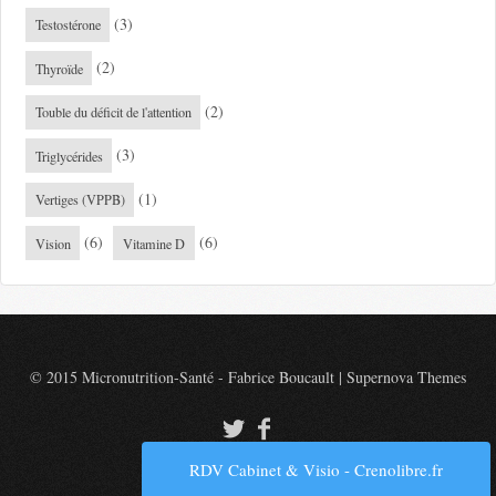
(3)
Testostérone
(2)
Thyroïde
(2)
Touble du déficit de l'attention
(3)
Triglycérides
(1)
Vertiges (VPPB)
(6)
(6)
Vision
Vitamine D
© 2015 Micronutrition-Santé - Fabrice Boucault
|
Supernova Themes
RDV Cabinet & Visio - Crenolibre.fr