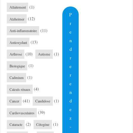
(1)
Allaitement
P
(12)
Alzheimer
r
(11)
Anti-inflammatoire
e
n
(13)
Antioxydant
d
(10)
(1)
Arthrose
Autisme
r
(1)
e
Biologique
r
(1)
Cadmium
e
(4)
Calculs rénaux
n
d
(41)
(1)
Cancer
Candidose
e
(39)
Cardiovasculaires
z
(2)
(1)
Cataracte
Cétogène
-