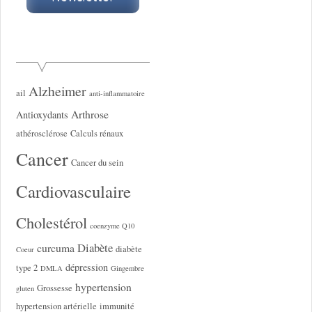
Alzheimer
ail
anti-inflammatoire
Arthrose
Antioxydants
athérosclérose
Calculs rénaux
Cancer
Cancer du sein
Cardiovasculaire
Cholestérol
coenzyme Q10
Diabète
curcuma
diabète
Coeur
dépression
type 2
DMLA
Gingembre
hypertension
Grossesse
gluten
hypertension artérielle
immunité