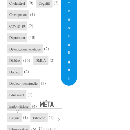
v
(9)
(2)
Cholestérol
Cognitif
o
(1)
Constipation
u
(2)
COVID-19
s
e
(10)
Dépression
n
(2)
Détoxication hépatique
li
(15)
(2)
g
Diabète
DMLA
n
(2)
Douleur
e
(3)
Douleur menstruelle
(1)
Edulcorant
MÉTA
(4)
Endométriose
(1)
(1)
Fatigue
Fibrome
Connexion
(6)
Fibromyalgie