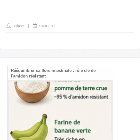
Fabrice
5 Mai 2012
Rééquilibrer sa flore intestinale : rôle clé de
Les bienfait
l'amidon résistant