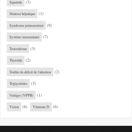
(3)
Squelette
(1)
Stéatose hépatique
(9)
Syndrome prémenstruel
(7)
Système immunitaire
(3)
Testostérone
(2)
Thyroïde
(2)
Touble du déficit de l'attention
(3)
Triglycérides
(1)
Vertiges (VPPB)
(6)
(6)
Vision
Vitamine D