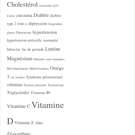
Cholestérol
coenzyme Q10
Diabète
curcuma
diabète
Coeur
dépression
type 2
DMLA
Gingembre
hypertension
Grossesse
gluten
hypertension artérielle
immunité
Lutéine
Infarctus
Jus de grenade
Magnésium
Maladies auto-immunes
Oméga
Micronutriments
Multivitamines
3
Syndrome prémenstruel
sel
statines
sélénium
Tension artérielle
Testostérone
Triglycérides
Vitamine B9
Vitamine
Vitamine C
D
zinc
Vitamine E
Zéaxanthine