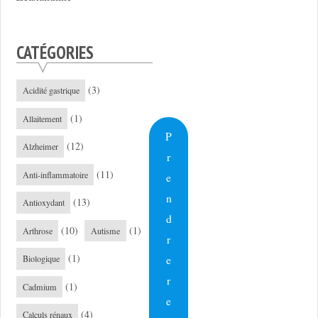
CATÉGORIES
(3)
Acidité gastrique
(1)
Allaitement
P
(12)
Alzheimer
r
(11)
Anti-inflammatoire
e
n
(13)
Antioxydant
d
(10)
(1)
Arthrose
Autisme
r
(1)
e
Biologique
r
(1)
Cadmium
e
(4)
Calculs rénaux