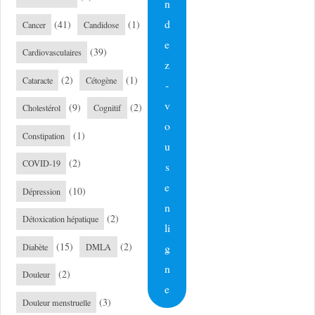
n
d
(41)
(1)
Cancer
Candidose
e
(39)
Cardiovasculaires
z
(2)
(1)
Cataracte
Cétogène
-
v
(9)
(2)
Cholestérol
Cognitif
o
(1)
Constipation
u
(2)
COVID-19
s
e
(10)
Dépression
n
(2)
Détoxication hépatique
li
(15)
(2)
g
Diabète
DMLA
n
(2)
Douleur
e
(3)
Douleur menstruelle