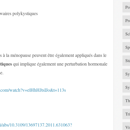
Po
vaires polykystiques
Pr
Sc
Sp
liés à la ménopause peuvent être également appliqués dans le
St
tiques
qui implique également une perturbation hormonale
e.
Sy
Sy
e.com/watch?v=elHhHJtsIJo&t=113s
Th
Tr
oi/abs/10.3109/13697137.2011.631063?
Vi