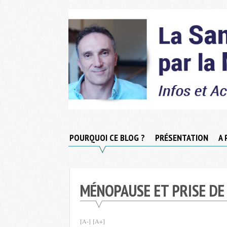
Skip
to
content
Micronutrition-
Santé
POURQUOI CE BLOG ?
PRÉSENTATION
A 
MÉNOPAUSE ET PRISE DE
[A-]
[A+]