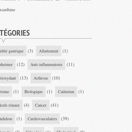
xanthine
TÉGORIES
(3)
(1)
idité gastrique
Allaitement
(12)
(11)
zheimer
Anti-inflammatoire
(13)
(10)
tioxydant
Arthrose
(1)
(1)
(1)
tisme
Biologique
Cadmium
(4)
(41)
lculs rénaux
Cancer
(1)
(39)
ndidose
Cardiovasculaires
(2)
(1)
(9)