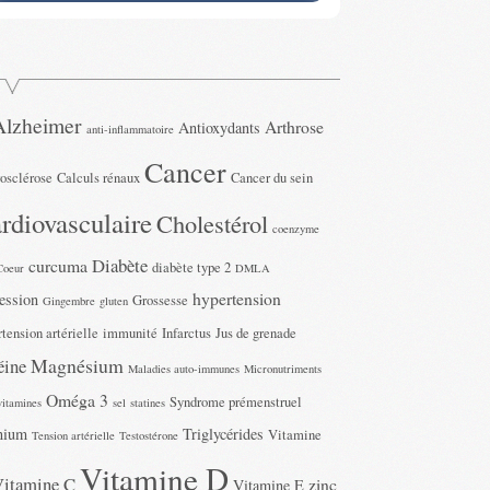
Alzheimer
Arthrose
Antioxydants
anti-inflammatoire
Cancer
rosclérose
Calculs rénaux
Cancer du sein
rdiovasculaire
Cholestérol
coenzyme
Diabète
curcuma
diabète type 2
Coeur
DMLA
hypertension
ession
Grossesse
Gingembre
gluten
tension artérielle
immunité
Infarctus
Jus de grenade
Magnésium
éine
Maladies auto-immunes
Micronutriments
Oméga 3
Syndrome prémenstruel
vitamines
sel
statines
nium
Triglycérides
Vitamine
Tension artérielle
Testostérone
Vitamine D
Vitamine C
zinc
Vitamine E