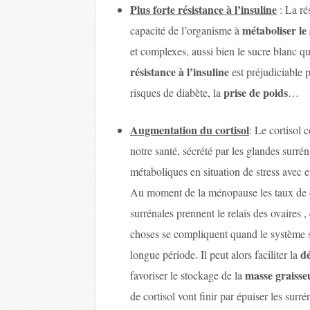
Plus forte résistance à l’insuline
: La ré
métaboliser le
capacité de l’organisme à
et complexes, aussi bien le sucre blanc qu
résistance à l’insuline
est préjudiciable p
prise de poids
risques de diabète, la
…
Augmentation du cortisol
: Le cortiso
notre santé, sécrété par les glandes surréna
métaboliques en situation de stress avec e
Au moment de la ménopause les taux de cor
surrénales prennent le relais des ovaires 
choses se compliquent quand le système s
dé
longue période. Il peut alors faciliter la
masse graisse
favoriser le stockage de la
de cortisol vont finir par épuiser les surr