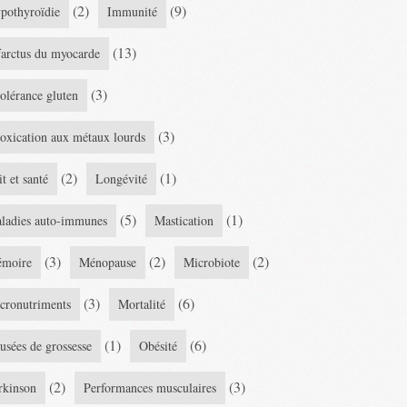
(2)
(9)
pothyroïdie
Immunité
(13)
farctus du myocarde
(3)
tolérance gluten
(3)
toxication aux métaux lourds
(2)
(1)
it et santé
Longévité
(5)
(1)
ladies auto-immunes
Mastication
(3)
(2)
(2)
moire
Ménopause
Microbiote
(3)
(6)
cronutriments
Mortalité
(1)
(6)
usées de grossesse
Obésité
(2)
(3)
rkinson
Performances musculaires