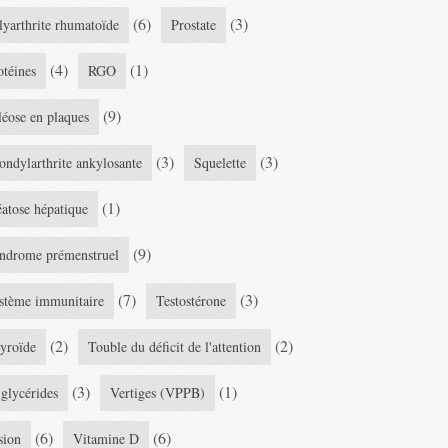
(6)
(3)
lyarthrite rhumatoïde
Prostate
(4)
(1)
otéines
RGO
(9)
léose en plaques
(3)
(3)
ondylarthrite ankylosante
Squelette
(1)
éatose hépatique
(9)
ndrome prémenstruel
(7)
(3)
stème immunitaire
Testostérone
(2)
(2)
yroïde
Touble du déficit de l'attention
(3)
(1)
iglycérides
Vertiges (VPPB)
(6)
(6)
sion
Vitamine D