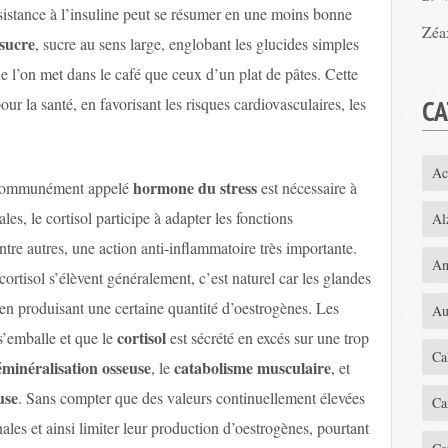
sistance à l’insuline peut se résumer en une moins bonne
Zéa
 sucre
, sucre au sens large, englobant les glucides simples
e l’on met dans le café que ceux d’un plat de pâtes. Cette
CA
our la santé, en favorisant les risques cardiovasculaires, les
Ac
hormone du
stress
l communément appelé
est nécessaire à
les, le cortisol participe à adapter les fonctions
Al
ntre autres, une action anti-inflammatoire très importante.
An
tisol s’élèvent généralement, c’est naturel car les glandes
, en produisant une certaine quantité d’oestrogènes. Les
Au
cortisol
’emballe et que le
est sécrété en excés sur une trop
Ca
minéralisation osseuse
catabolisme musculaire
, le
, et
use
. Sans compter que des valeurs continuellement élevées
Ca
énales et ainsi limiter leur production d’oestrogènes, pourtant