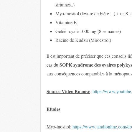
sirtuines..)
Myo-inositol (levure de bière…) +++ S. o
Vitamine E
Gelée royale 1000 mg (8 semaines)
Racine de Kudzu (Miroestrol)
Il est important de préciser que ces conseils 
SOPK
syndrome des ovaires polykys
cas du
aux conséquences comparables à la ménopaus
Source Video Bmoove
:
https://www.youtub
Etudes
:
Myo-inositol:
https://www.tandfonline.com/d