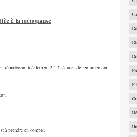
Ca
Co
 lièe à la ménopause
Dé
Di
Do
 en répartissant idéalement 2 à 3 séances de renforcement
En
Fi
ent.
Gr
Hé
Hu
 est à prendre en compte.