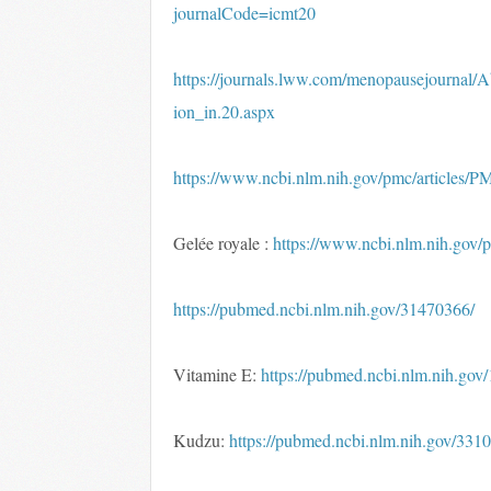
journalCode=icmt20
https://journals.lww.com/menopausejournal/A
ion_in.20.aspx
https://www.ncbi.nlm.nih.gov/pmc/articles/
Gelée royale :
https://www.ncbi.nlm.nih.gov
https://pubmed.ncbi.nlm.nih.gov/31470366/
Vitamine E:
https://pubmed.ncbi.nlm.nih.gov
Kudzu:
https://pubmed.ncbi.nlm.nih.gov/331