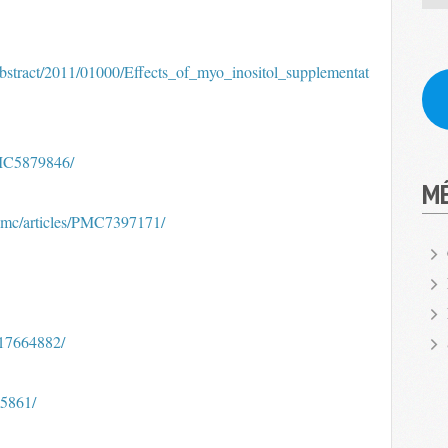
bstract/2011/01000/Effects_of_myo_inositol_supplementat
PMC5879846/
M
/pmc/articles/PMC7397171/
/17664882/
05861/