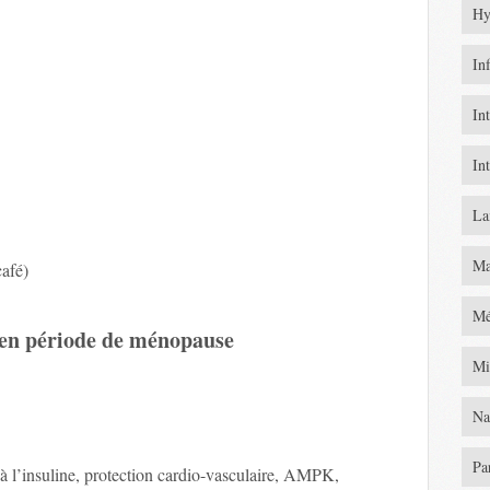
Hy
In
In
In
La
Ma
café)
Mé
en période de ménopause
Mi
Na
Pa
à l’insuline, protection cardio-vasculaire, AMPK,