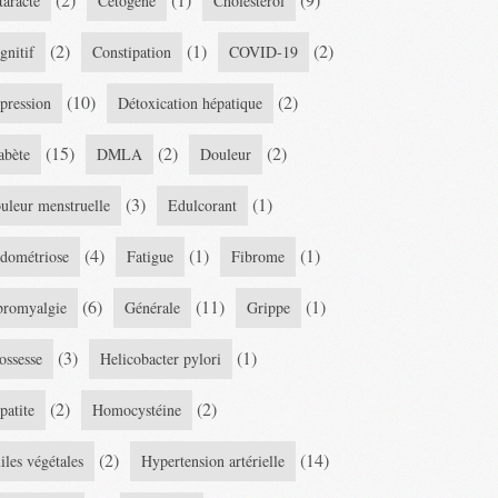
taracte
Cétogène
Cholestérol
(2)
(1)
(2)
gnitif
Constipation
COVID-19
(10)
(2)
pression
Détoxication hépatique
(15)
(2)
(2)
abète
DMLA
Douleur
(3)
(1)
uleur menstruelle
Edulcorant
(4)
(1)
(1)
dométriose
Fatigue
Fibrome
(6)
(11)
(1)
bromyalgie
Générale
Grippe
(3)
(1)
ossesse
Helicobacter pylori
(2)
(2)
patite
Homocystéine
(2)
(14)
iles végétales
Hypertension artérielle