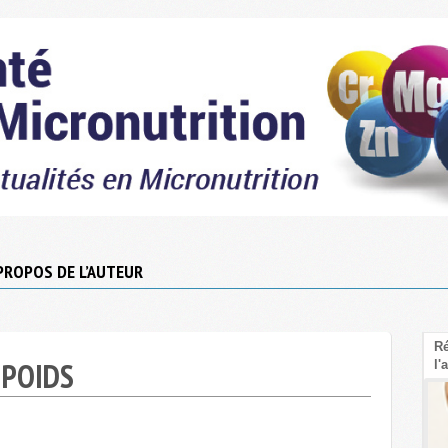
PROPOS DE L’AUTEUR
Le Psyllium : La fibre sous-cotée pour faire
Ré
 POIDS
baisser le cholestérol LDL
l'