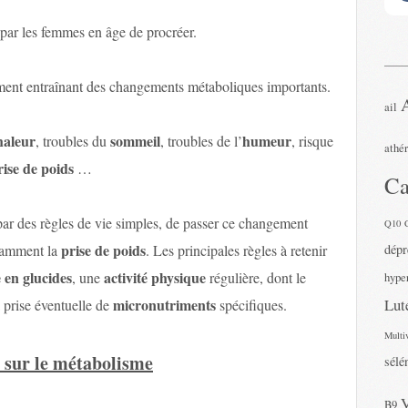
par les femmes en âge de procréer.
ent entraînant des changements métaboliques importants.
ail
haleur
sommeil
humeur
, troubles du
, troubles de l’
, risque
athé
rise de poids
…
Ca
e par des règles de vie simples, de passer ce changement
Q10
prise de poids
otamment la
. Les principales règles à retenir
dépr
 en glucides
activité physique
, une
régulière, dont le
hyper
micronutriments
Lut
 prise éventuelle de
spécifiques.
Multi
s sur le métabolisme
sélé
B9