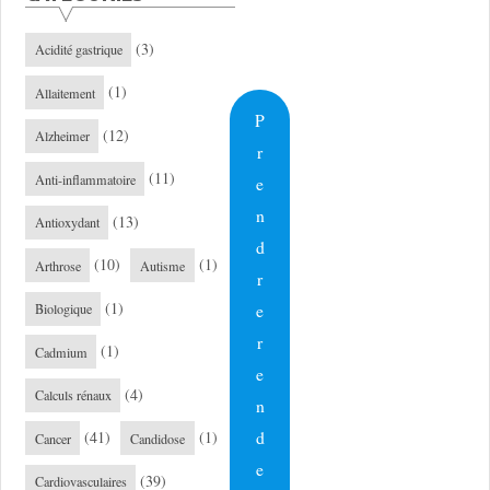
(3)
Acidité gastrique
(1)
Allaitement
P
(12)
Alzheimer
r
(11)
Anti-inflammatoire
e
n
(13)
Antioxydant
d
(10)
(1)
Arthrose
Autisme
r
(1)
e
Biologique
r
(1)
Cadmium
e
(4)
Calculs rénaux
n
d
(41)
(1)
Cancer
Candidose
e
(39)
Cardiovasculaires