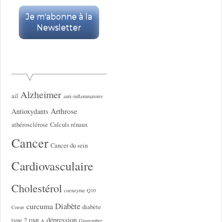
Alzheimer
ail
anti-inflammatoire
Arthrose
Antioxydants
athérosclérose
Calculs rénaux
Cancer
Cancer du sein
Cardiovasculaire
Cholestérol
coenzyme Q10
Diabète
curcuma
diabète
Coeur
dépression
type 2
DMLA
Gingembre