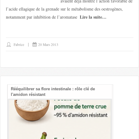
avaient déjà montré l’action favorable de
l’acide ellagique de la grenade sur le métabolisme des oestrogènes,
Lire la suite…
notamment par inhibition de l’aromatase
Fabrice
20 Mars 2013
Rééquilibrer sa flore intestinale : rôle clé de
Les bienfait
l'amidon résistant