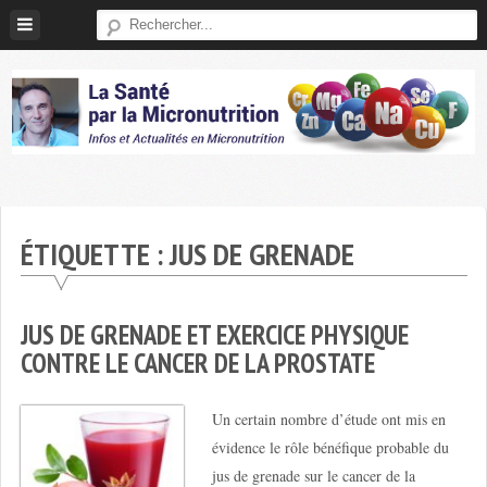
Skip
to
content
Micronutrition-
Santé
ÉTIQUETTE :
JUS DE GRENADE
JUS DE GRENADE ET EXERCICE PHYSIQUE
CONTRE LE CANCER DE LA PROSTATE
Un certain nombre d’étude ont mis en
évidence le rôle bénéfique probable du
jus de grenade sur le cancer de la