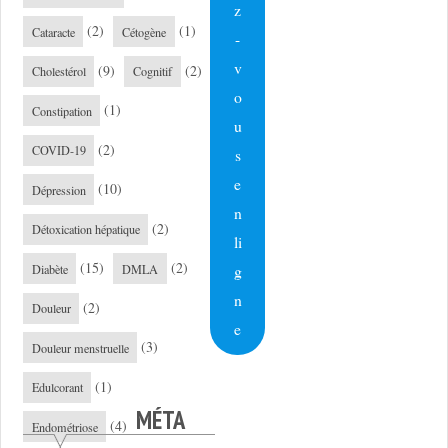
z
(2)
(1)
Cataracte
Cétogène
-
v
(9)
(2)
Cholestérol
Cognitif
o
(1)
Constipation
u
(2)
COVID-19
s
e
(10)
Dépression
n
(2)
Détoxication hépatique
li
(15)
(2)
g
Diabète
DMLA
n
(2)
Douleur
e
(3)
Douleur menstruelle
(1)
Edulcorant
MÉTA
(4)
Endométriose