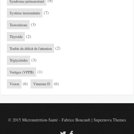
(9)
Syndrome prémenstruel
(7)
Système immunitaire
(3)
Testostérone
(2)
Thyroïde
(2)
Touble du déficit de l'attention
(3)
Triglycérides
(1)
Vertiges (VPPB)
(6)
(6)
Vision
Vitamine D
© 2015 Micronutrition-Santé - Fabrice Boucault
|
Supernova Themes