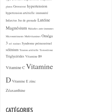
hypertension
Grossesse
gluten
hypertension artérielle
immunité
Lutéine
Infarctus
Jus de grenade
Magnésium
Maladies auto-immunes
Oméga
Micronutriments
Multivitamines
3
Syndrome prémenstruel
sel
statines
sélénium
Tension artérielle
Testostérone
Triglycérides
Vitamine B9
Vitamine
Vitamine C
D
zinc
Vitamine E
Zéaxanthine
CATÉGORIES