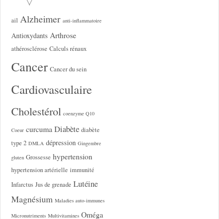
Alzheimer
ail
anti-inflammatoire
Arthrose
Antioxydants
athérosclérose
Calculs rénaux
Cancer
Cancer du sein
Cardiovasculaire
Cholestérol
coenzyme Q10
Diabète
curcuma
diabète
Coeur
dépression
type 2
DMLA
Gingembre
hypertension
Grossesse
gluten
hypertension artérielle
immunité
Lutéine
Infarctus
Jus de grenade
Magnésium
Maladies auto-immunes
Oméga
Micronutriments
Multivitamines