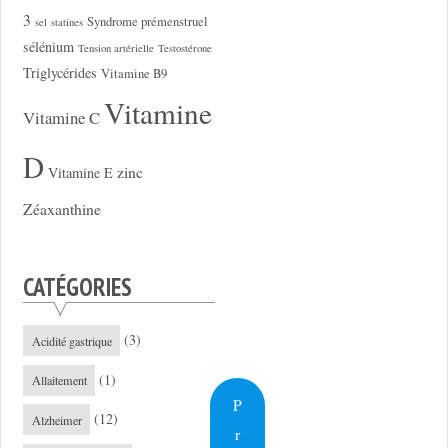
3
Syndrome prémenstruel
sel
statines
sélénium
Tension artérielle
Testostérone
Triglycérides
Vitamine B9
Vitamine
Vitamine C
D
zinc
Vitamine E
Zéaxanthine
CATÉGORIES
(3)
Acidité gastrique
(1)
Allaitement
P
(12)
Alzheimer
r