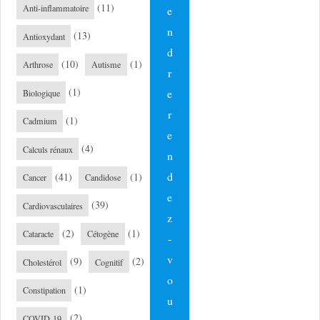
(11)
Anti-inflammatoire
e
n
(13)
Antioxydant
d
(10)
(1)
Arthrose
Autisme
r
(1)
e
Biologique
r
(1)
Cadmium
e
(4)
Calculs rénaux
n
d
(41)
(1)
Cancer
Candidose
e
(39)
Cardiovasculaires
z
(2)
(1)
Cataracte
Cétogène
-
v
(9)
(2)
Cholestérol
Cognitif
o
(1)
Constipation
u
(2)
COVID-19