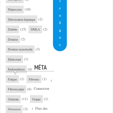
s
e
(10)
Dépression
n
(2)
Détoxication hépatique
li
(15)
(2)
g
Diabète
DMLA
n
(2)
Douleur
e
(3)
Douleur menstruelle
(1)
Edulcorant
MÉTA
(4)
Endométriose
(1)
(1)
Fatigue
Fibrome
Connexion
(6)
Fibromyalgie
(11)
(1)
Générale
Grippe
Flux des
(3)
Grossesse