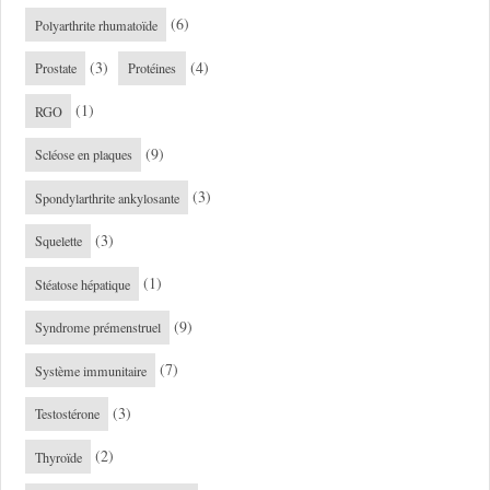
(6)
Polyarthrite rhumatoïde
(3)
(4)
Prostate
Protéines
(1)
RGO
(9)
Scléose en plaques
(3)
Spondylarthrite ankylosante
(3)
Squelette
(1)
Stéatose hépatique
(9)
Syndrome prémenstruel
(7)
Système immunitaire
(3)
Testostérone
(2)
Thyroïde