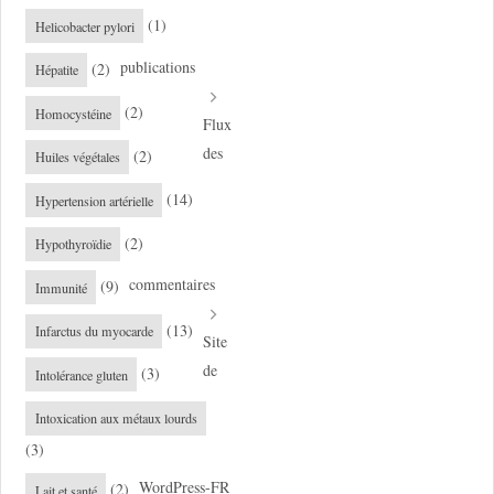
(1)
Helicobacter pylori
publications
(2)
Hépatite
(2)
Homocystéine
Flux
des
(2)
Huiles végétales
(14)
Hypertension artérielle
(2)
Hypothyroïdie
commentaires
(9)
Immunité
(13)
Infarctus du myocarde
Site
de
(3)
Intolérance gluten
Intoxication aux métaux lourds
(3)
WordPress-FR
(2)
Lait et santé