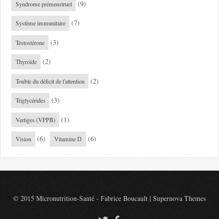
(9)
Syndrome prémenstruel
(7)
Système immunitaire
(3)
Testostérone
(2)
Thyroïde
(2)
Touble du déficit de l'attention
(3)
Triglycérides
(1)
Vertiges (VPPB)
(6)
(6)
Vision
Vitamine D
© 2015 Micronutrition-Santé - Fabrice Boucault
|
Supernova Themes