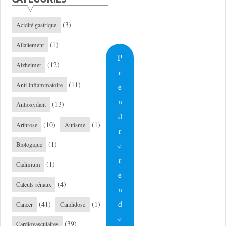
(3)
Acidité gastrique
(1)
Allaitement
P
(12)
Alzheimer
r
(11)
Anti-inflammatoire
e
n
(13)
Antioxydant
d
(10)
(1)
Arthrose
Autisme
r
(1)
e
Biologique
r
(1)
Cadmium
e
(4)
Calculs rénaux
n
d
(41)
(1)
Cancer
Candidose
e
(39)
Cardiovasculaires