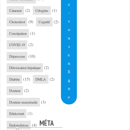
z
(2)
(1)
Cataracte
Cétogène
-
v
(9)
(2)
Cholestérol
Cognitif
o
(1)
Constipation
u
(2)
COVID-19
s
e
(10)
Dépression
n
(2)
Détoxication hépatique
li
(15)
(2)
g
Diabète
DMLA
n
(2)
Douleur
e
(3)
Douleur menstruelle
(1)
Edulcorant
MÉTA
(4)
Endométriose