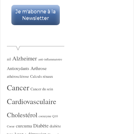
Alzheimer
ail
anti-inflammatoire
Arthrose
Antioxydants
athérosclérose
Calculs rénaux
Cancer
Cancer du sein
Cardiovasculaire
Cholestérol
coenzyme Q10
Diabète
curcuma
diabète
Coeur
dépression