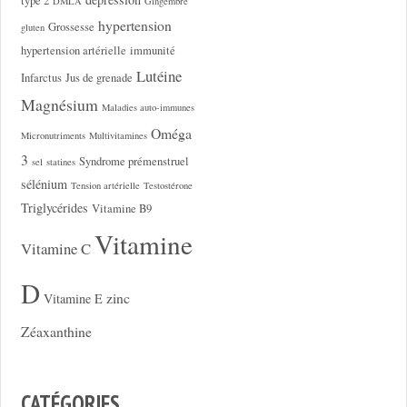
type 2
DMLA
Gingembre
hypertension
Grossesse
gluten
hypertension artérielle
immunité
Lutéine
Infarctus
Jus de grenade
Magnésium
Maladies auto-immunes
Oméga
Micronutriments
Multivitamines
3
Syndrome prémenstruel
sel
statines
sélénium
Tension artérielle
Testostérone
Triglycérides
Vitamine B9
Vitamine
Vitamine C
D
zinc
Vitamine E
Zéaxanthine
CATÉGORIES