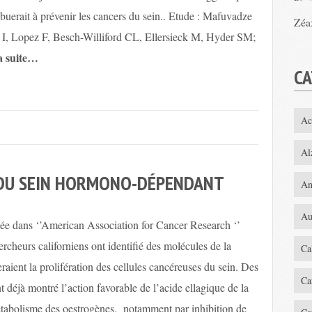
ibuerait à prévenir les cancers du sein.. Etude : Mafuvadze
Zéa
I, Lopez F, Besch-Williford CL, Ellersieck M, Hyder SM;
la suite…
CA
Ac
Al
 DU SEIN HORMONO-DÉPENDANT
An
Au
e dans ‘’American Association for Cancer Research ‘’
ercheurs californiens ont identifié des molécules de la
Ca
raient la prolifération des cellules cancéreuses du sein. Des
Ca
t déjà montré l’action favorable de l’acide ellagique de la
étabolisme des oestrogènes, notamment par inhibition de