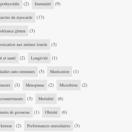
(2)
(9)
pothyroïdie
Immunité
(13)
farctus du myocarde
(3)
tolérance gluten
(3)
toxication aux métaux lourds
(2)
(1)
it et santé
Longévité
(5)
(1)
ladies auto-immunes
Mastication
(3)
(2)
(2)
moire
Ménopause
Microbiote
(3)
(6)
cronutriments
Mortalité
(1)
(6)
usées de grossesse
Obésité
(2)
(3)
rkinson
Performances musculaires