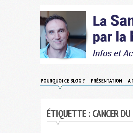
Skip
to
content
Micronutrition-
Santé
POURQUOI CE BLOG ?
PRÉSENTATION
A 
ÉTIQUETTE :
CANCER DU 