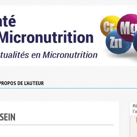
PROPOS DE L’AUTEUR
Le Psyllium : La fibre sous-cotée pour faire
Ré
baisser le cholestérol LDL
l'
SEIN