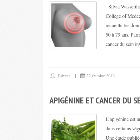
Silvia Wasserthei
College of Medeci
recueillir les d
50 à 79 ans. Parm
cancer du sein inv
Fabrice
22 Octobre 2013
APIGÉNINE ET CANCER DU S
L’apigénine est u
dans certains vég
Une étude publié