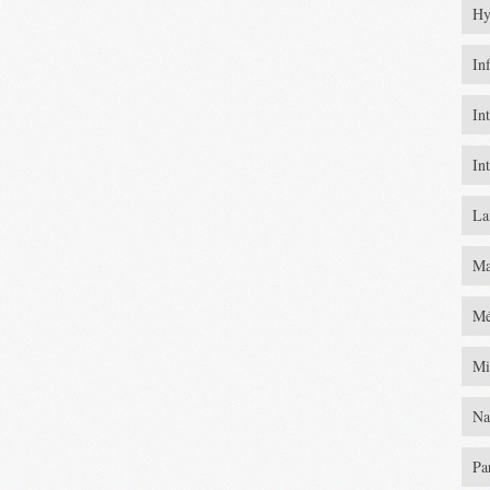
Hy
In
In
In
La
Ma
Mé
Mi
Na
Pa