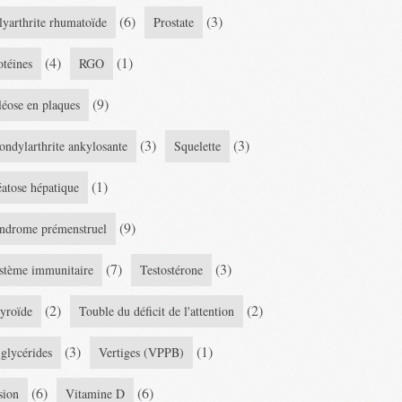
(6)
(3)
lyarthrite rhumatoïde
Prostate
(4)
(1)
otéines
RGO
(9)
léose en plaques
(3)
(3)
ondylarthrite ankylosante
Squelette
(1)
éatose hépatique
(9)
ndrome prémenstruel
(7)
(3)
stème immunitaire
Testostérone
(2)
(2)
yroïde
Touble du déficit de l'attention
(3)
(1)
iglycérides
Vertiges (VPPB)
(6)
(6)
sion
Vitamine D