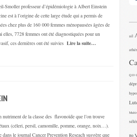
l-Smoller professeur d’épidémiologie à Albert Einstein
ne est à l’origine de cette large étude qui a permis de
onnées chez plus de 160 000 femmes ménopausées âgées de
i elles, 7728 femmes ont été diagnostiquées pour un
ail
Lire la suite…
asif, ces dernières ont été suivies
athé
Ca
Q10
dépr
hyper
EIN
Lut
Multi
n nutriment de la classe des flavonoïde que l’on trouve
sélé
étaux (céleri, persil, camomille, pomme, orange, noix…).
e dans le journal Cancer Prevention Reseach suggère que
B9