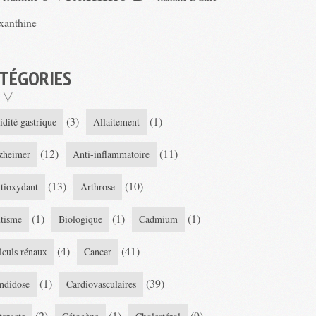
xanthine
TÉGORIES
(3)
(1)
idité gastrique
Allaitement
(12)
(11)
zheimer
Anti-inflammatoire
(13)
(10)
tioxydant
Arthrose
(1)
(1)
(1)
tisme
Biologique
Cadmium
(4)
(41)
lculs rénaux
Cancer
(1)
(39)
ndidose
Cardiovasculaires
(2)
(1)
(9)