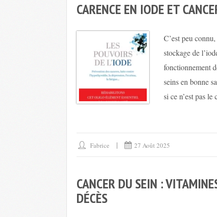
CARENCE EN IODE ET CANCE
C’est peu connu, 
stockage de l’iod
fonctionnement d
seins en bonne san
si ce n’est pas le 
Fabrice
27 Août 2025
CANCER DU SEIN : VITAMIN
DÉCÈS