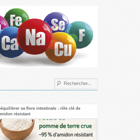
équilibrer sa flore intestinale : rôle clé de
Les bienfaits de la 
amidon résistant