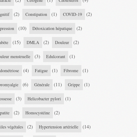
taracte
Cétogène
Cholestérol
(2)
(1)
(2)
gnitif
Constipation
COVID-19
(10)
(2)
pression
Détoxication hépatique
(15)
(2)
(2)
abète
DMLA
Douleur
(3)
(1)
uleur menstruelle
Edulcorant
(4)
(1)
(1)
dométriose
Fatigue
Fibrome
(6)
(11)
(1)
bromyalgie
Générale
Grippe
(3)
(1)
ossesse
Helicobacter pylori
(2)
(2)
patite
Homocystéine
(2)
(14)
iles végétales
Hypertension artérielle