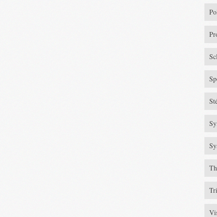
Po
Pr
Sc
Sp
St
Sy
Sy
Th
Tr
Vi