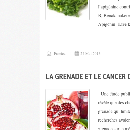
l’apigénine contr
B, Benakanakere 
Lire 
Apigenin
Fabrice
24 Mai 2013
LA GRENADE ET LE CANCER
Une étude publié
révèle que des ch
grenade qui limite
recherches avaien
grenade sur le m