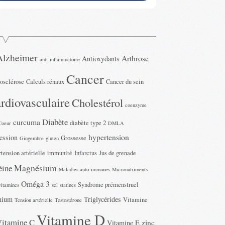
Alzheimer
Arthrose
Antioxydants
anti-inflammatoire
Cancer
rosclérose
Calculs rénaux
Cancer du sein
rdiovasculaire
Cholestérol
coenzyme
Diabète
curcuma
diabète type 2
Coeur
DMLA
hypertension
ession
Grossesse
Gingembre
gluten
tension artérielle
immunité
Infarctus
Jus de grenade
Magnésium
éine
Maladies auto-immunes
Micronutriments
Oméga 3
Syndrome prémenstruel
vitamines
sel
statines
nium
Triglycérides
Vitamine
Tension artérielle
Testostérone
Vitamine D
Vitamine C
zinc
Vitamine E