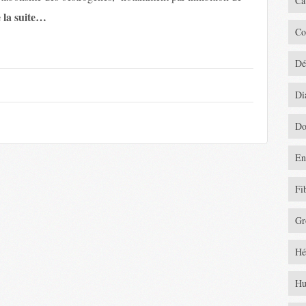
Ca
 la suite…
Co
Dé
Di
Do
En
Fi
Gr
Hé
Hu