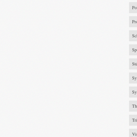
Po
Pr
Sc
Sp
St
Sy
Sy
Th
Tr
Vi