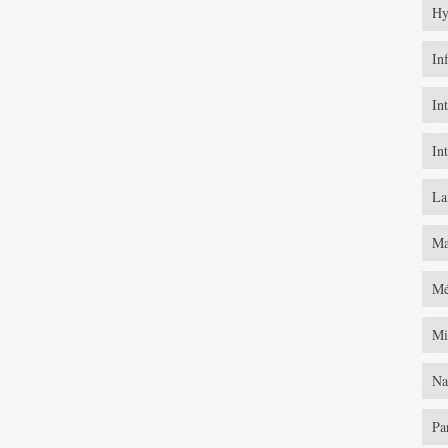
Hy
In
In
In
La
Ma
Mé
Mi
Na
Pa