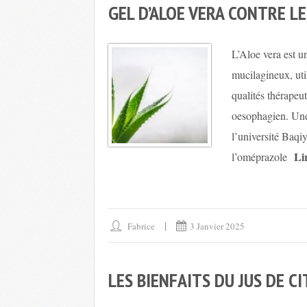
GEL D’ALOE VERA CONTRE L
L’Aloe vera est un
mucilagineux, uti
qualités thérapeu
oesophagien. Une
l’université Baqi
Li
l’oméprazole
Fabrice
3 Janvier 2025
LES BIENFAITS DU JUS DE C