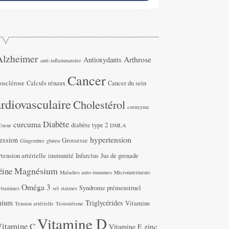
Alzheimer
Arthrose
Antioxydants
anti-inflammatoire
Cancer
rosclérose
Calculs rénaux
Cancer du sein
rdiovasculaire
Cholestérol
coenzyme
Diabète
curcuma
diabète type 2
Coeur
DMLA
hypertension
ession
Grossesse
Gingembre
gluten
tension artérielle
immunité
Infarctus
Jus de grenade
Magnésium
éine
Maladies auto-immunes
Micronutriments
Oméga 3
Syndrome prémenstruel
vitamines
sel
statines
nium
Triglycérides
Vitamine
Tension artérielle
Testostérone
Vitamine D
Vitamine C
zinc
Vitamine E