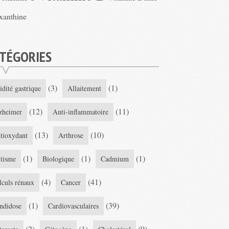
xanthine
TÉGORIES
(3)
(1)
idité gastrique
Allaitement
(12)
(11)
zheimer
Anti-inflammatoire
(13)
(10)
tioxydant
Arthrose
(1)
(1)
(1)
tisme
Biologique
Cadmium
(4)
(41)
lculs rénaux
Cancer
(1)
(39)
ndidose
Cardiovasculaires
(2)
(1)
(9)