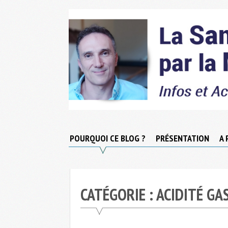
Skip
to
content
Micronutrition-
Santé
POURQUOI CE BLOG ?
PRÉSENTATION
A 
CATÉGORIE :
ACIDITÉ GA