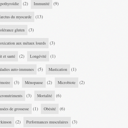
(2)
(9)
pothyroïdie
Immunité
(13)
farctus du myocarde
(3)
tolérance gluten
(3)
toxication aux métaux lourds
(2)
(1)
it et santé
Longévité
(5)
(1)
ladies auto-immunes
Mastication
(3)
(2)
(2)
moire
Ménopause
Microbiote
(3)
(6)
cronutriments
Mortalité
(1)
(6)
usées de grossesse
Obésité
(2)
(3)
rkinson
Performances musculaires