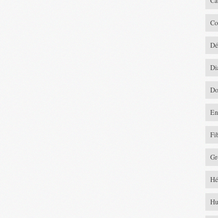
Ca
Co
Dé
Di
Do
En
Fi
Gr
Hé
Hu