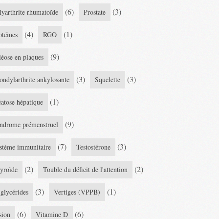
(6)
(3)
lyarthrite rhumatoïde
Prostate
(4)
(1)
otéines
RGO
(9)
léose en plaques
(3)
(3)
ondylarthrite ankylosante
Squelette
(1)
éatose hépatique
(9)
ndrome prémenstruel
(7)
(3)
stème immunitaire
Testostérone
(2)
(2)
yroïde
Touble du déficit de l'attention
(3)
(1)
iglycérides
Vertiges (VPPB)
(6)
(6)
sion
Vitamine D