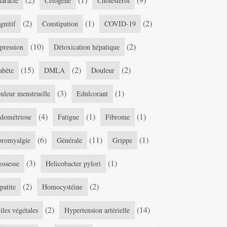
taracte
Cétogène
Cholestérol
(2)
(1)
(2)
gnitif
Constipation
COVID-19
(10)
(2)
pression
Détoxication hépatique
(15)
(2)
(2)
abète
DMLA
Douleur
(3)
(1)
uleur menstruelle
Edulcorant
(4)
(1)
(1)
dométriose
Fatigue
Fibrome
(6)
(11)
(1)
bromyalgie
Générale
Grippe
(3)
(1)
ossesse
Helicobacter pylori
(2)
(2)
patite
Homocystéine
(2)
(14)
iles végétales
Hypertension artérielle