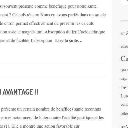
est souvent présenté comme bénéfique pour notre santé,
lement ? Calculs rénaux Nous en avons parlés dans un article
de citron permet effectivement de prévenir les calculs
tion avec le magnésium. Absorption du fer L’acide citrique
ail
Lire la suite…
ermet de faciliter l’absorption
athé
Ca
Q10
dépr
hyper
 AVANTAGE !!
Lut
Multi
 présente un certain nombre de bénéfices santé reconnus
sélé
permet notamment de lutter contre l’acidité gastrique et les
les (1). Elle a montré une action favorable sur
B9