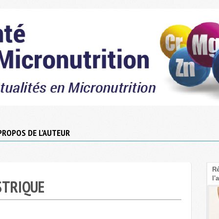
PROPOS DE L’AUTEUR
Le Psyllium : La fibre sous-cotée pour faire
Ré
baisser le cholestérol LDL
l'
STRIQUE