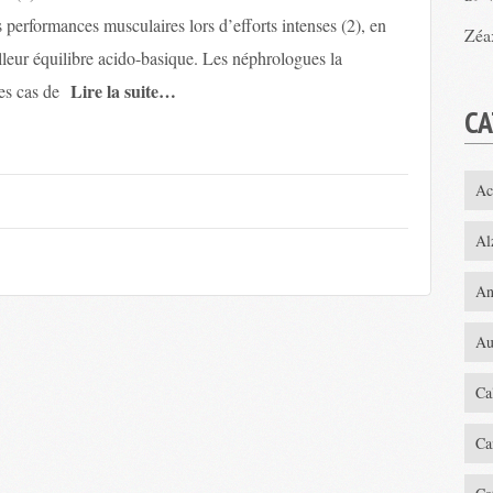
s performances musculaires lors d’efforts intenses (2), en
Zéa
lleur équilibre acido-basique. Les néphrologues la
Lire la suite…
es cas de
CA
Ac
Al
An
Au
Ca
Ca