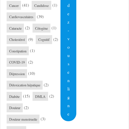
d
(41)
(1)
Cancer
Candidose
e
(39)
Cardiovasculaires
z
(2)
(1)
Cataracte
Cétogène
-
v
(9)
(2)
Cholestérol
Cognitif
o
(1)
Constipation
u
(2)
COVID-19
s
e
(10)
Dépression
n
(2)
Détoxication hépatique
li
(15)
(2)
g
Diabète
DMLA
n
(2)
Douleur
e
(3)
Douleur menstruelle