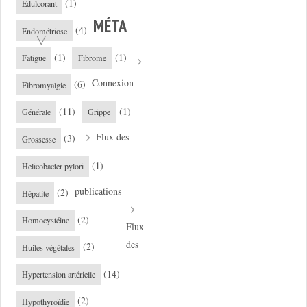
(1)
Edulcorant
MÉTA
(4)
Endométriose
(1)
(1)
Fatigue
Fibrome
Connexion
(6)
Fibromyalgie
(11)
(1)
Générale
Grippe
Flux des
(3)
Grossesse
(1)
Helicobacter pylori
publications
(2)
Hépatite
(2)
Homocystéine
Flux
des
(2)
Huiles végétales
(14)
Hypertension artérielle
(2)
Hypothyroïdie