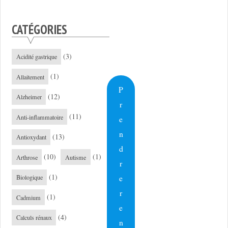
CATÉGORIES
(3)
Acidité gastrique
(1)
Allaitement
P
(12)
Alzheimer
r
(11)
Anti-inflammatoire
e
n
(13)
Antioxydant
d
(10)
(1)
Arthrose
Autisme
r
(1)
e
Biologique
r
(1)
Cadmium
e
(4)
Calculs rénaux
n