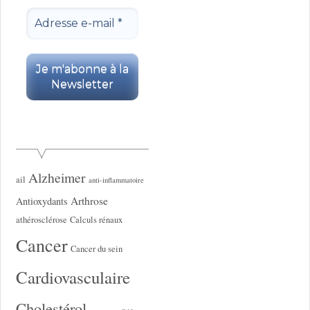
Alzheimer
ail
anti-inflammatoire
Arthrose
Antioxydants
athérosclérose
Calculs rénaux
Cancer
Cancer du sein
Cardiovasculaire
Cholestérol