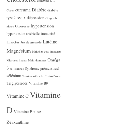
coenzyme Q10
Diabète
curcuma
diabète
Coeur
dépression
type 2
DMLA
Gingembre
hypertension
Grossesse
gluten
hypertension artérielle
immunité
Lutéine
Infarctus
Jus de grenade
Magnésium
Maladies auto-immunes
Oméga
Micronutriments
Multivitamines
3
Syndrome prémenstruel
sel
statines
sélénium
Tension artérielle
Testostérone
Triglycérides
Vitamine B9
Vitamine
Vitamine C
D
zinc
Vitamine E
Zéaxanthine