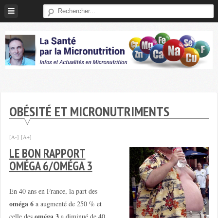
Skip
to
content
Micronutrition-
Santé
OBÉSITÉ ET MICRONUTRIMENTS
[A-]
[A+]
LE BON RAPPORT
OMÉGA 6/OMÉGA 3
En 40 ans en France, la part des
oméga 6
a augmenté de 250 % et
oméga 3
celle des
a diminué de 40