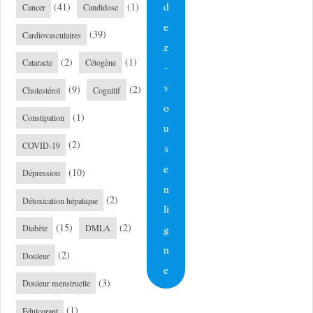
d
(41)
(1)
Cancer
Candidose
e
(39)
Cardiovasculaires
z
(2)
(1)
Cataracte
Cétogène
-
v
(9)
(2)
Cholestérol
Cognitif
o
(1)
Constipation
u
(2)
COVID-19
s
e
(10)
Dépression
n
(2)
Détoxication hépatique
li
(15)
(2)
g
Diabète
DMLA
n
(2)
Douleur
e
(3)
Douleur menstruelle
(1)
Edulcorant