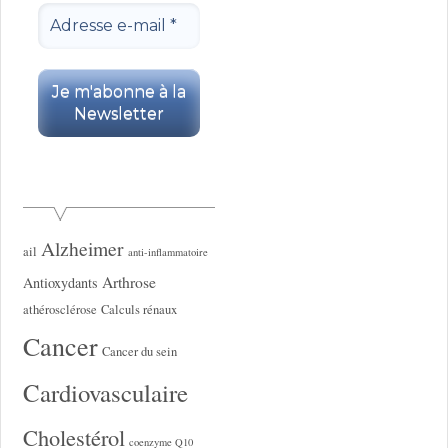
Alzheimer
ail
anti-inflammatoire
Arthrose
Antioxydants
athérosclérose
Calculs rénaux
Cancer
Cancer du sein
Cardiovasculaire
Cholestérol
coenzyme Q10