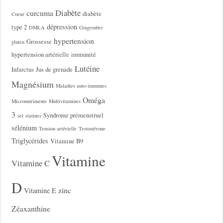
Diabète
curcuma
diabète
Coeur
dépression
type 2
DMLA
Gingembre
hypertension
Grossesse
gluten
hypertension artérielle
immunité
Lutéine
Infarctus
Jus de grenade
Magnésium
Maladies auto-immunes
Oméga
Micronutriments
Multivitamines
3
Syndrome prémenstruel
sel
statines
sélénium
Tension artérielle
Testostérone
Triglycérides
Vitamine B9
Vitamine
Vitamine C
D
zinc
Vitamine E
Zéaxanthine