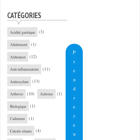
CATÉGORIES
(3)
Acidité gastrique
(1)
Allaitement
P
(12)
Alzheimer
r
(11)
Anti-inflammatoire
e
n
(13)
Antioxydant
d
(10)
(1)
Arthrose
Autisme
r
(1)
e
Biologique
r
(1)
Cadmium
e
(4)
Calculs rénaux
n