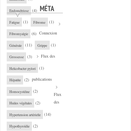
MÉTA
(4)
Endométriose
(1)
(1)
Fatigue
Fibrome
Connexion
(6)
Fibromyalgie
(11)
(1)
Générale
Grippe
Flux des
(3)
Grossesse
(1)
Helicobacter pylori
publications
(2)
Hépatite
(2)
Homocystéine
Flux
des
(2)
Huiles végétales
(14)
Hypertension artérielle
(2)
Hypothyroïdie