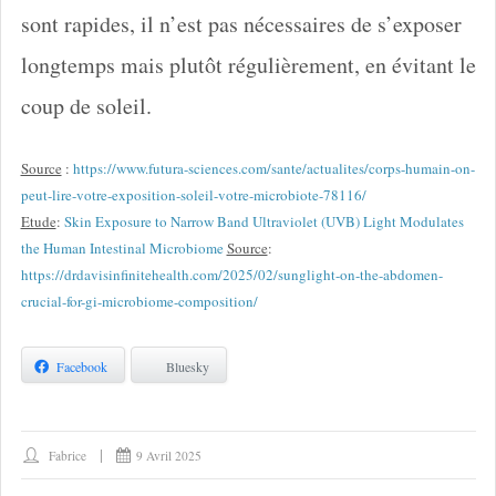
sont rapides, il n’est pas nécessaires de s’exposer
longtemps mais plutôt régulièrement, en évitant le
coup de soleil.
Source
:
https://www.futura-sciences.com/sante/actualites/corps-humain-on-
peut-lire-votre-exposition-soleil-votre-microbiote-78116/
Etude
:
Skin Exposure to Narrow Band Ultraviolet (UVB) Light Modulates
the Human Intestinal Microbiome
Source
:
https://drdavisinfinitehealth.com/2025/02/sunglight-on-the-abdomen-
crucial-for-gi-microbiome-composition/
Facebook
Bluesky
Fabrice
9 Avril 2025