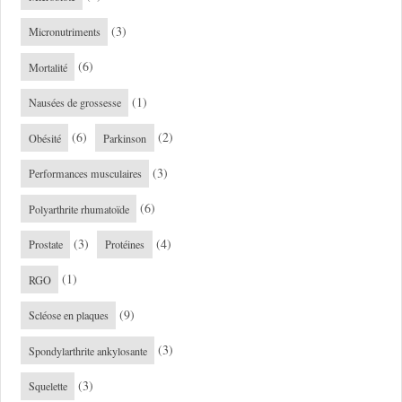
(3)
Micronutriments
(6)
Mortalité
(1)
Nausées de grossesse
(6)
(2)
Obésité
Parkinson
(3)
Performances musculaires
(6)
Polyarthrite rhumatoïde
(3)
(4)
Prostate
Protéines
(1)
RGO
(9)
Scléose en plaques
(3)
Spondylarthrite ankylosante
(3)
Squelette