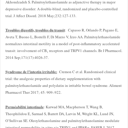
Akhondzadeh S. Palmitoylethanolamide as adjunctive therapy in major
depressive disorder: A double-blind, randomized and placebo-controlled
trial. J Affect Disord. 2018 May;232:127-133.
Troubles digestifs, troubles du transit
: Capasso R, Orlando P, Pagano E,
Aveta T, Buono L, Borrelli F, Di Marzo V, Izzo AA. Palmitoylethanolamide
normalizes intestinal motility in a model of post-inflammatory accelerated
transit: involvement of CB₁ receptors and TRPV1 channels. Br J Pharmacol.
2014 Sep;171(17):4026-37.
Syndrome de l’intestin irritable:
Cremon C et al. Randomised clinical
trial: the analgesic properties of dietary supplementation with
palmitoylethanolamide and polydatin in irritable bowel syndrome. Aliment
Pharmacol Ther 2017; 45: 909–922.
Perméabilité intestinale
: Karwad MA, Macpherson T, Wang B,
Theophilidou E, Sarmad S, Barrett DA, Larvin M, Wright KL, Lund JN,
O’Sullivan SE. Oleoylethanolamine and palmitoylethanolamine modulate
intestinal permeability in vitro via TRPV1 and PPARα. FASEB J. 2017