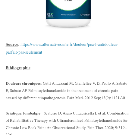
Source
:
https://www.alternativesante.fr/douleur/pea-l-antidouleur-
parfait-pas-seulement
Bibliographie
:
Douleurs chroniques
: Gatti A, Lazzari M, Gianfelice V, Di Paolo A, Sabato
E, Sabato AF. Palmitoylethanolamide in the treatment of chronic pain
caused by different etiopathogenesis. Pain Med. 2012 Sep;13(9):1121-30
Sciatique, lombalgie
: Scaturro D, Asaro C, Lauricella L et al. Combination
of Rehabilitative Therapy with Ultramicronized Palmitoylethanolamide for
Chronic Low Back Pain: An Observational Study. Pain Ther. 2020; 9:319–
326