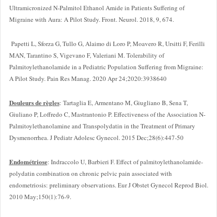
Ultramicronized N-Palmitol Ethanol Amide in Patients Suffering of
Migraine with Aura: A Pilot Study. Front. Neurol. 2018, 9, 674.
Papetti L, Sforza G, Tullo G, Alaimo di Loro P, Moavero R, Ursitti F, Ferilli
MAN, Tarantino S, Vigevano F, Valeriani M. Tolerability of
Palmitoylethanolamide in a Pediatric Population Suffering from Migraine:
A Pilot Study. Pain Res Manag. 2020 Apr 24;2020:3938640
Douleurs de règles
: Tartaglia E, Armentano M, Giugliano B, Sena T,
Giuliano P, Loffredo C, Mastrantonio P. Effectiveness of the Association N-
Palmitoylethanolamine and Transpolydatin in the Treatment of Primary
Dysmenorrhea. J Pediatr Adolesc Gynecol. 2015 Dec;28(6):447-50
Endométriose
: Indraccolo U, Barbieri F. Effect of palmitoylethanolamide-
polydatin combination on chronic pelvic pain associated with
endometriosis: preliminary observations. Eur J Obstet Gynecol Reprod Biol.
2010 May;150(1):76-9.