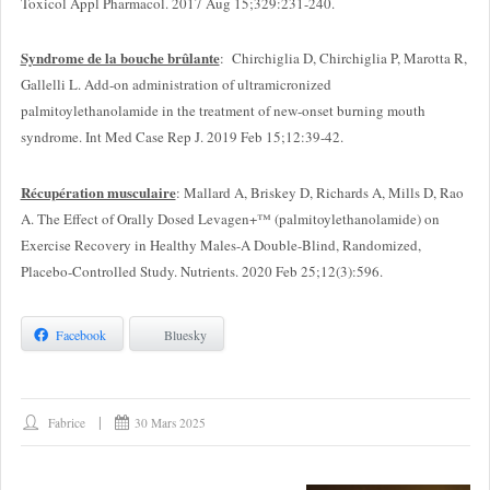
Toxicol Appl Pharmacol. 2017 Aug 15;329:231-240.
Syndrome de la bouche brûlante
: Chirchiglia D, Chirchiglia P, Marotta R,
Gallelli L. Add-on administration of ultramicronized
palmitoylethanolamide in the treatment of new-onset burning mouth
syndrome. Int Med Case Rep J. 2019 Feb 15;12:39-42.
Récupération musculaire
: Mallard A, Briskey D, Richards A, Mills D, Rao
A. The Effect of Orally Dosed Levagen+™ (palmitoylethanolamide) on
Exercise Recovery in Healthy Males-A Double-Blind, Randomized,
Placebo-Controlled Study. Nutrients. 2020 Feb 25;12(3):596.
Facebook
Bluesky
Fabrice
30 Mars 2025