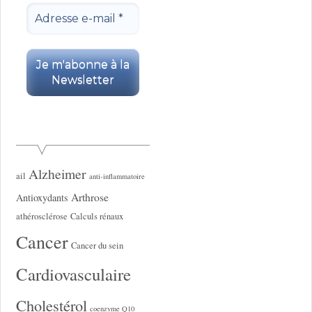
Alzheimer
ail
anti-inflammatoire
Arthrose
Antioxydants
athérosclérose
Calculs rénaux
Cancer
Cancer du sein
Cardiovasculaire
Cholestérol
coenzyme Q10