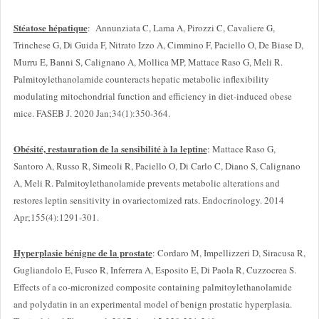
Stéatose hépatique
: Annunziata C, Lama A, Pirozzi C, Cavaliere G,
Trinchese G, Di Guida F, Nitrato Izzo A, Cimmino F, Paciello O, De Biase D,
Murru E, Banni S, Calignano A, Mollica MP, Mattace Raso G, Meli R.
Palmitoylethanolamide counteracts hepatic metabolic inflexibility
modulating mitochondrial function and efficiency in diet-induced obese
mice. FASEB J. 2020 Jan;34(1):350-364.
Obésité, restauration de la sensibilité à la leptine
: Mattace Raso G,
Santoro A, Russo R, Simeoli R, Paciello O, Di Carlo C, Diano S, Calignano
A, Meli R. Palmitoylethanolamide prevents metabolic alterations and
restores leptin sensitivity in ovariectomized rats. Endocrinology. 2014
Apr;155(4):1291-301.
Hyperplasie bénigne de la prostate
: Cordaro M, Impellizzeri D, Siracusa R,
Gugliandolo E, Fusco R, Inferrera A, Esposito E, Di Paola R, Cuzzocrea S.
Effects of a co-micronized composite containing palmitoylethanolamide
and polydatin in an experimental model of benign prostatic hyperplasia.