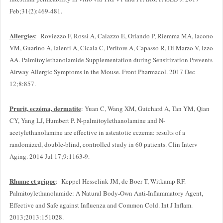
Feb;31(2):469-481.
Allergies
: Roviezzo F, Rossi A, Caiazzo E, Orlando P, Riemma MA, Iacono
VM, Guarino A, Ialenti A, Cicala C, Peritore A, Capasso R, Di Marzo V, Izzo
AA. Palmitoylethanolamide Supplementation during Sensitization Prevents
Airway Allergic Symptoms in the Mouse. Front Pharmacol. 2017 Dec
12;8:857.
Prurit, eczéma, dermatite
: Yuan C, Wang XM, Guichard A, Tan YM, Qian
CY, Yang LJ, Humbert P. N-palmitoylethanolamine and N-
acetylethanolamine are effective in asteatotic eczema: results of a
randomized, double-blind, controlled study in 60 patients. Clin Interv
Aging. 2014 Jul 17;9:1163-9.
Rhume et grippe
: Keppel Hesselink JM, de Boer T, Witkamp RF.
Palmitoylethanolamide: A Natural Body-Own Anti-Inflammatory Agent,
Effective and Safe against Influenza and Common Cold. Int J Inflam.
2013;2013:151028.