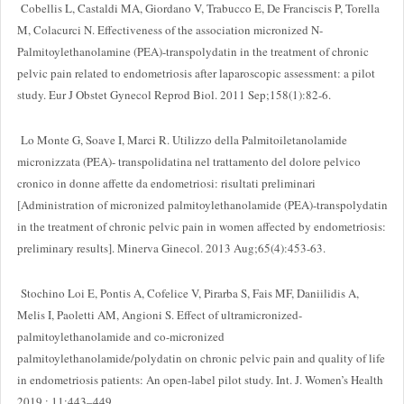
Cobellis L, Castaldi MA, Giordano V, Trabucco E, De Franciscis P, Torella
M, Colacurci N. Effectiveness of the association micronized N-
Palmitoylethanolamine (PEA)-transpolydatin in the treatment of chronic
pelvic pain related to endometriosis after laparoscopic assessment: a pilot
study. Eur J Obstet Gynecol Reprod Biol. 2011 Sep;158(1):82-6.
Lo Monte G, Soave I, Marci R. Utilizzo della Palmitoiletanolamide
micronizzata (PEA)- transpolidatina nel trattamento del dolore pelvico
cronico in donne affette da endometriosi: risultati preliminari
[Administration of micronized palmitoylethanolamide (PEA)-transpolydatin
in the treatment of chronic pelvic pain in women affected by endometriosis:
preliminary results]. Minerva Ginecol. 2013 Aug;65(4):453-63.
Stochino Loi E, Pontis A, Cofelice V, Pirarba S, Fais MF, Daniilidis A,
Melis I, Paoletti AM, Angioni S. Effect of ultramicronized-
palmitoylethanolamide and co-micronized
palmitoylethanolamide/polydatin on chronic pelvic pain and quality of life
in endometriosis patients: An open-label pilot study. Int. J. Women’s Health
2019 ; 11:443–449