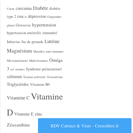
Diabète
curcuma
diabète
Coeur
dépression
type 2
DMLA
Gingembre
hypertension
Grossesse
gluten
hypertension artérielle
immunité
Lutéine
Infarctus
Jus de grenade
Magnésium
Maladies auto-immunes
Oméga
Micronutriments
Multivitamines
3
Syndrome prémenstruel
sel
statines
sélénium
Tension artérielle
Testostérone
Triglycérides
Vitamine B9
Vitamine
Vitamine C
D
zinc
Vitamine E
Zéaxanthine
RDV Cabinet & Visio - Crenolibre.fr