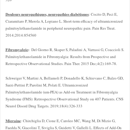
Douleurs neuropathiques, neuropathies diabétiques
: Cocito D, Peci E,
Ciaramitaro P, Merola A, Lopiano L. Short-term efficacy of ultramicronized
palmitoylethanolamide in peripheral neuropathic pain. Pain Res Treat.
2014;2014:854560
Fibromyalgie
:
Del Giorno R, Skaper S, Paladini A, Varrassi G, Coaccioli S.
Palmitoylethanolamide in Fibromyalgia: Results from Prospective and
Retrospective Observational Studies. Pain Ther. 2015 Dec;4(2):169-78.
Schweiger V, Martini A, Bellamoli P, Donadello K, Schievano C, Balzo GD,
Sarzi-Puttini P, Parolini M, Polati E. Ultramicronized
Palmitoylethanolamide (um-PEA) as Add-on Treatment in Fibromyalgia
Syndrome (FMS): Retrospective Observational Study on 407 Patients. CNS
Neurol Disord Drug Targets. 2019;18(4):326-333
Migraine
: Chirchiglia D, Cione E, Caroleo MC, Wang M, Di Mizio G,
Faedda N, Giacolini T, Siviglia S, Guidetti V, Gallelli L. Effects of Add-On