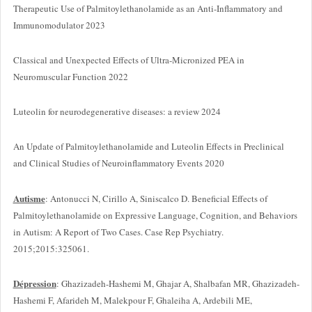
Therapeutic Use of Palmitoylethanolamide as an Anti-Inflammatory and
Immunomodulator 2023
Classical and Unexpected Effects of Ultra-Micronized PEA in
Neuromuscular Function 2022
Luteolin for neurodegenerative diseases: a review 2024
An Update of Palmitoylethanolamide and Luteolin Effects in Preclinical
and Clinical Studies of Neuroinflammatory Events 2020
Autisme
: Antonucci N, Cirillo A, Siniscalco D. Beneficial Effects of
Palmitoylethanolamide on Expressive Language, Cognition, and Behaviors
in Autism: A Report of Two Cases. Case Rep Psychiatry.
2015;2015:325061.
Dépression
: Ghazizadeh-Hashemi M, Ghajar A, Shalbafan MR, Ghazizadeh-
Hashemi F, Afarideh M, Malekpour F, Ghaleiha A, Ardebili ME,