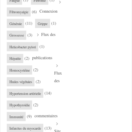
(1)
(1)
Fatigue
Fibrome
Connexion
(6)
Fibromyalgie
(11)
(1)
Générale
Grippe
Flux des
(3)
Grossesse
(1)
Helicobacter pylori
publications
(2)
Hépatite
(2)
Homocystéine
Flux
des
(2)
Huiles végétales
(14)
Hypertension artérielle
(2)
Hypothyroïdie
commentaires
(9)
Immunité
(13)
Infarctus du myocarde
Site