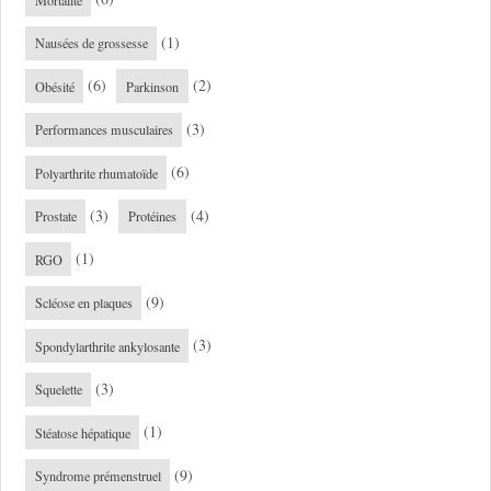
(1)
Nausées de grossesse
(6)
(2)
Obésité
Parkinson
(3)
Performances musculaires
(6)
Polyarthrite rhumatoïde
(3)
(4)
Prostate
Protéines
(1)
RGO
(9)
Scléose en plaques
(3)
Spondylarthrite ankylosante
(3)
Squelette
(1)
Stéatose hépatique
(9)
Syndrome prémenstruel