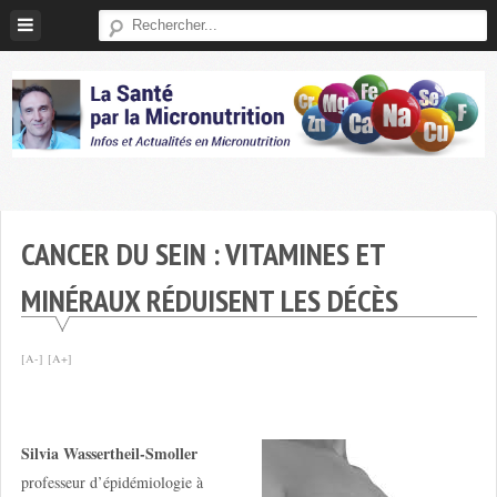
Skip
to
content
Micronutrition-
Santé
CANCER DU SEIN : VITAMINES ET
MINÉRAUX RÉDUISENT LES DÉCÈS
[A-]
[A+]
Silvia Wassertheil-Smoller
professeur d’épidémiologie à