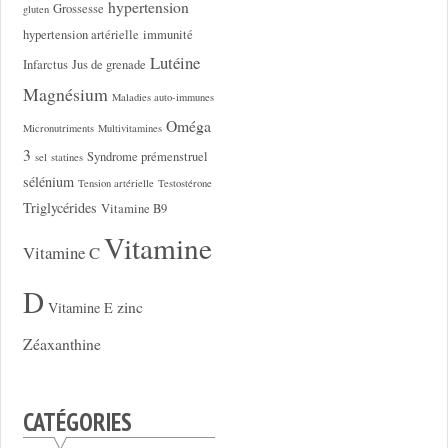
hypertension
Grossesse
gluten
hypertension artérielle
immunité
Lutéine
Infarctus
Jus de grenade
Magnésium
Maladies auto-immunes
Oméga
Micronutriments
Multivitamines
3
Syndrome prémenstruel
sel
statines
sélénium
Tension artérielle
Testostérone
Triglycérides
Vitamine B9
Vitamine
Vitamine C
D
zinc
Vitamine E
Zéaxanthine
CATÉGORIES