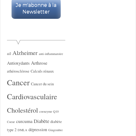
Alzheimer
ail
anti-inflammatoire
Arthrose
Antioxydants
athérosclérose
Calculs rénaux
Cancer
Cancer du sein
Cardiovasculaire
Cholestérol
coenzyme Q10
Diabète
curcuma
diabète
Coeur
dépression
type 2
DMLA
Gingembre