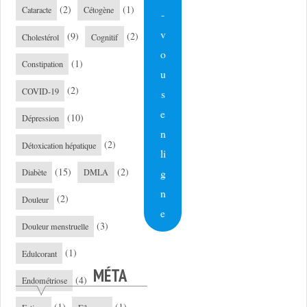
(2)
(1)
Cataracte
Cétogène
-
v
(9)
(2)
Cholestérol
Cognitif
o
(1)
Constipation
u
(2)
COVID-19
s
e
(10)
Dépression
n
(2)
Détoxication hépatique
li
(15)
(2)
g
Diabète
DMLA
n
(2)
Douleur
e
(3)
Douleur menstruelle
(1)
Edulcorant
MÉTA
(4)
Endométriose