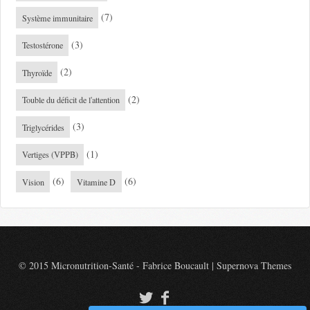
(7)
Système immunitaire
(3)
Testostérone
(2)
Thyroïde
(2)
Touble du déficit de l'attention
(3)
Triglycérides
(1)
Vertiges (VPPB)
(6)
(6)
Vision
Vitamine D
© 2015 Micronutrition-Santé - Fabrice Boucault
|
Supernova Themes