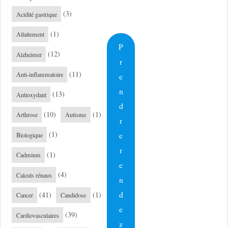
(3)
Acidité gastrique
(1)
Allaitement
P
(12)
Alzheimer
r
(11)
Anti-inflammatoire
e
n
(13)
Antioxydant
d
(10)
(1)
Arthrose
Autisme
r
(1)
e
Biologique
r
(1)
Cadmium
e
(4)
Calculs rénaux
n
d
(41)
(1)
Cancer
Candidose
e
(39)
Cardiovasculaires
z