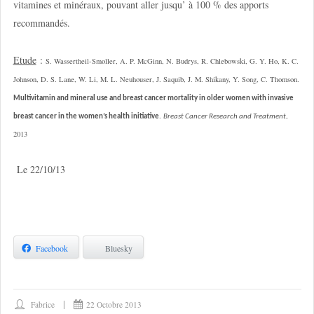
vitamines et minéraux, pouvant aller jusqu’ à 100 % des apports
recommandés.
Etude
:
S. Wassertheil-Smoller, A. P. McGinn, N. Budrys, R. Chlebowski, G. Y. Ho, K. C.
Johnson, D. S. Lane, W. Li, M. L. Neuhouser, J. Saquib, J. M. Shikany, Y. Song, C. Thomson.
Multivitamin and mineral use and breast cancer mortality in older women with invasive
.
,
breast cancer in the women’s health initiative
Breast Cancer Research and Treatment
2013
Le 22/10/13
Facebook
Bluesky
Fabrice
22 Octobre 2013