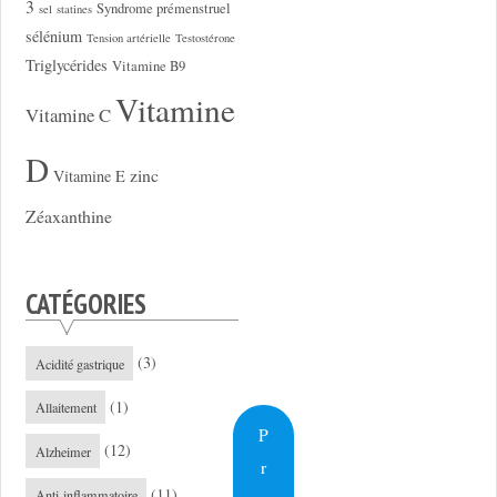
3
Syndrome prémenstruel
sel
statines
sélénium
Tension artérielle
Testostérone
Triglycérides
Vitamine B9
Vitamine
Vitamine C
D
zinc
Vitamine E
Zéaxanthine
CATÉGORIES
(3)
Acidité gastrique
(1)
Allaitement
P
(12)
Alzheimer
r
(11)
Anti-inflammatoire