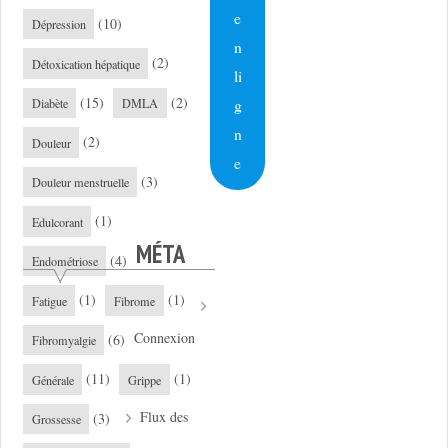
e
(10)
Dépression
n
(2)
Détoxication hépatique
li
(15)
(2)
g
Diabète
DMLA
n
(2)
Douleur
e
(3)
Douleur menstruelle
(1)
Edulcorant
MÉTA
(4)
Endométriose
(1)
(1)
Fatigue
Fibrome
Connexion
(6)
Fibromyalgie
(11)
(1)
Générale
Grippe
Flux des
(3)
Grossesse