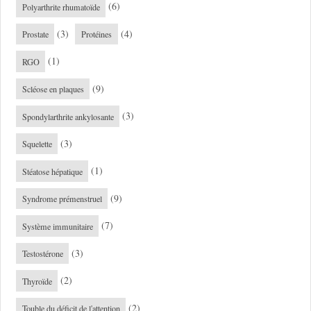
(6)
Polyarthrite rhumatoïde
(3)
(4)
Prostate
Protéines
(1)
RGO
(9)
Scléose en plaques
(3)
Spondylarthrite ankylosante
(3)
Squelette
(1)
Stéatose hépatique
(9)
Syndrome prémenstruel
(7)
Système immunitaire
(3)
Testostérone
(2)
Thyroïde
(2)
Touble du déficit de l'attention