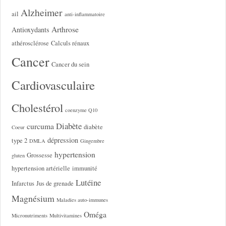
Alzheimer
ail
anti-inflammatoire
Arthrose
Antioxydants
athérosclérose
Calculs rénaux
Cancer
Cancer du sein
Cardiovasculaire
Cholestérol
coenzyme Q10
Diabète
curcuma
diabète
Coeur
dépression
type 2
DMLA
Gingembre
hypertension
Grossesse
gluten
hypertension artérielle
immunité
Lutéine
Infarctus
Jus de grenade
Magnésium
Maladies auto-immunes
Oméga
Micronutriments
Multivitamines