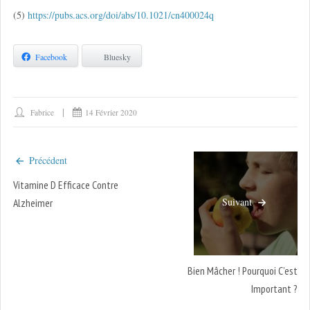
(5)
https://pubs.acs.org/doi/abs/10.1021/cn400024q
Facebook
Bluesky
Fabrice
14 Février 2020
Précédent
Vitamine D Efficace Contre
Suivant
Alzheimer
Bien Mâcher ! Pourquoi C’est
Important ?