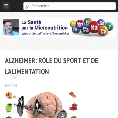
Skip
to
content
Micronutrition-
Santé
ALZHEIMER: RÔLE DU SPORT ET DE
L’ALIMENTATION
[A-]
[A+]