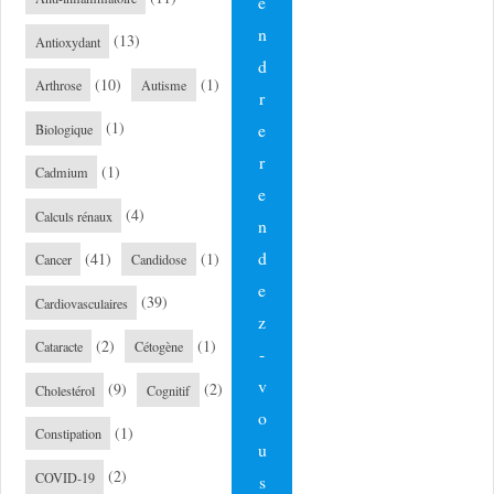
e
n
(13)
Antioxydant
d
(10)
(1)
Arthrose
Autisme
r
(1)
e
Biologique
r
(1)
Cadmium
e
(4)
Calculs rénaux
n
d
(41)
(1)
Cancer
Candidose
e
(39)
Cardiovasculaires
z
(2)
(1)
Cataracte
Cétogène
-
v
(9)
(2)
Cholestérol
Cognitif
o
(1)
Constipation
u
(2)
COVID-19
s