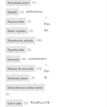
(1)
Helicobacter pylori
publications
(2)
Hépatite
(2)
Homocystéine
Flux
des
(2)
Huiles végétales
(14)
Hypertension artérielle
(2)
Hypothyroïdie
commentaires
(9)
Immunité
(13)
Infarctus du myocarde
Site
de
(3)
Intolérance gluten
Intoxication aux métaux lourds
(3)
WordPress-FR
(2)
Lait et santé