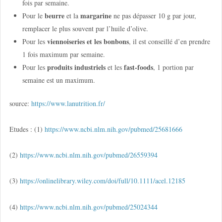
fois par semaine.
beurre
margarine
Pour le
et la
ne pas dépasser 10 g par jour,
remplacer le plus souvent par l’huile d’olive.
viennoiseries et les bonbons
Pour les
, il est conseillé d’en prendre
1 fois maximum par semaine.
produits industriels
fast-foods
Pour les
et les
, 1 portion par
semaine est un maximum.
source:
https://www.lanutrition.fr/
Etudes : (1)
https://www.ncbi.nlm.nih.gov/pubmed/25681666
(2)
https://www.ncbi.nlm.nih.gov/pubmed/26559394
(3)
https://onlinelibrary.wiley.com/doi/full/10.1111/acel.12185
(4)
https://www.ncbi.nlm.nih.gov/pubmed/25024344