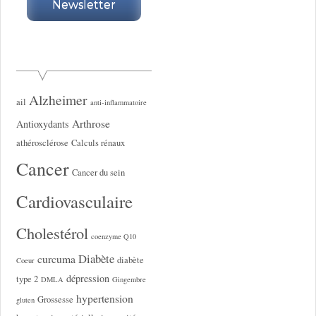
Alzheimer
ail
anti-inflammatoire
Arthrose
Antioxydants
athérosclérose
Calculs rénaux
Cancer
Cancer du sein
Cardiovasculaire
Cholestérol
coenzyme Q10
Diabète
curcuma
diabète
Coeur
dépression
type 2
DMLA
Gingembre
hypertension
Grossesse
gluten