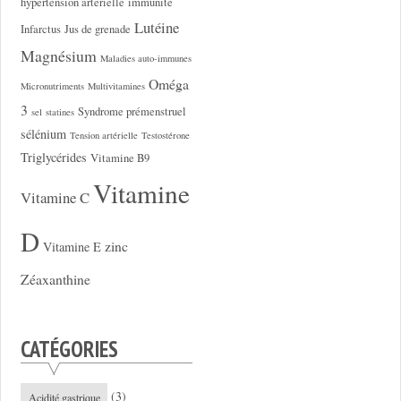
hypertension artérielle
immunité
Lutéine
Infarctus
Jus de grenade
Magnésium
Maladies auto-immunes
Oméga
Micronutriments
Multivitamines
3
Syndrome prémenstruel
sel
statines
sélénium
Tension artérielle
Testostérone
Triglycérides
Vitamine B9
Vitamine
Vitamine C
D
zinc
Vitamine E
Zéaxanthine
CATÉGORIES
(3)
Acidité gastrique