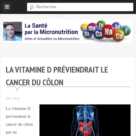
Skip
to
content
Micronutrition-
Santé
LA VITAMINE D PRÉVIENDRAIT LE
CANCER DU CÔLON
[A-]
[A+]
La vitamine D
préviendrait le
cancer du côlon
par un