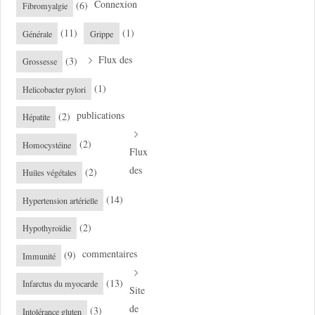
Connexion
(6)
Fibromyalgie
(11)
(1)
Générale
Grippe
Flux des
(3)
Grossesse
(1)
Helicobacter pylori
publications
(2)
Hépatite
(2)
Homocystéine
Flux
des
(2)
Huiles végétales
(14)
Hypertension artérielle
(2)
Hypothyroïdie
commentaires
(9)
Immunité
(13)
Infarctus du myocarde
Site
de
(3)
Intolérance gluten