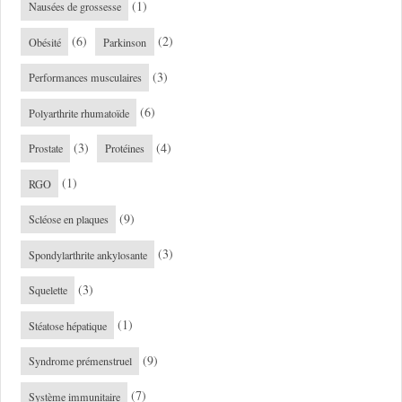
(1)
Nausées de grossesse
(6)
(2)
Obésité
Parkinson
(3)
Performances musculaires
(6)
Polyarthrite rhumatoïde
(3)
(4)
Prostate
Protéines
(1)
RGO
(9)
Scléose en plaques
(3)
Spondylarthrite ankylosante
(3)
Squelette
(1)
Stéatose hépatique
(9)
Syndrome prémenstruel
(7)
Système immunitaire