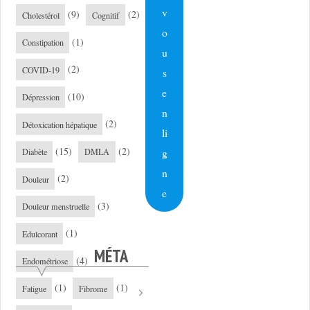
v
(9)
(2)
Cholestérol
Cognitif
o
(1)
Constipation
u
(2)
COVID-19
s
e
(10)
Dépression
n
(2)
Détoxication hépatique
li
(15)
(2)
g
Diabète
DMLA
n
(2)
Douleur
e
(3)
Douleur menstruelle
(1)
Edulcorant
MÉTA
(4)
Endométriose
(1)
(1)
Fatigue
Fibrome