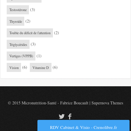
(3)
Testostérone
(2)
Thyroïde
(2)
Touble du déficit de l'attention
(3)
Triglycérides
(1)
Vertiges (VPPB)
(6)
(6)
Vision
Vitamine D
© 2015 Micronutrition-Santé - Fabrice Boucault
|
Supernova Themes
RDV Cabinet & Visio - Crenolibre.fr