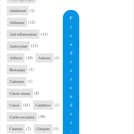
(1)
Allaitement
P
(12)
Alzheimer
r
(11)
Anti-inflammatoire
e
n
(13)
Antioxydant
d
(10)
(1)
Arthrose
Autisme
r
(1)
e
Biologique
r
(1)
Cadmium
e
(4)
Calculs rénaux
n
d
(41)
(1)
Cancer
Candidose
e
(39)
Cardiovasculaires
z
(2)
(1)
Cataracte
Cétogène
-