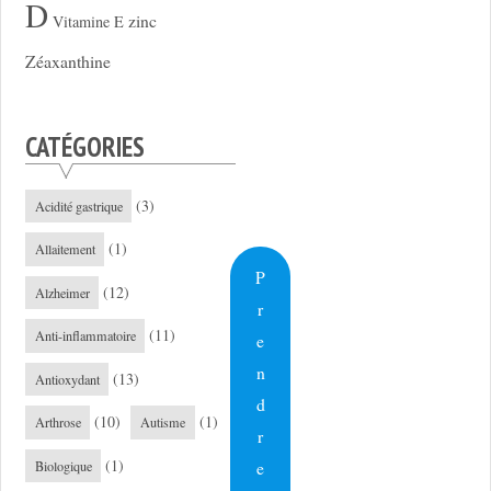
D
zinc
Vitamine E
Zéaxanthine
CATÉGORIES
(3)
Acidité gastrique
(1)
Allaitement
P
(12)
Alzheimer
r
(11)
Anti-inflammatoire
e
n
(13)
Antioxydant
d
(10)
(1)
Arthrose
Autisme
r
(1)
e
Biologique