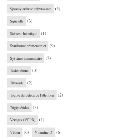
(3)
Spondylarthrite ankylosante
(3)
Squelette
(1)
Stéatose hépatique
(9)
Syndrome prémenstruel
(7)
Système immunitaire
(3)
Testostérone
(2)
Thyroïde
(2)
Touble du déficit de l'attention
(3)
Triglycérides
(1)
Vertiges (VPPB)
(6)
(6)
Vision
Vitamine D