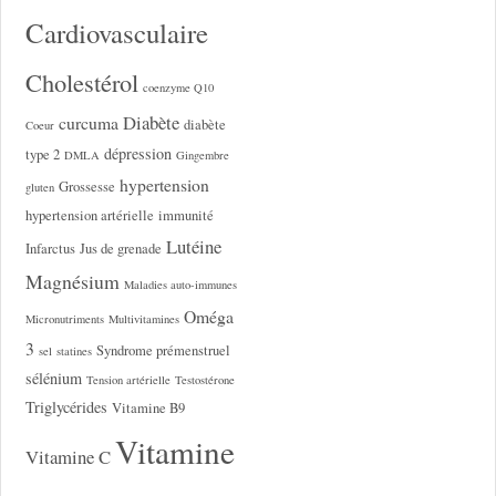
Cardiovasculaire
Cholestérol
coenzyme Q10
Diabète
curcuma
diabète
Coeur
dépression
type 2
DMLA
Gingembre
hypertension
Grossesse
gluten
hypertension artérielle
immunité
Lutéine
Infarctus
Jus de grenade
Magnésium
Maladies auto-immunes
Oméga
Micronutriments
Multivitamines
3
Syndrome prémenstruel
sel
statines
sélénium
Tension artérielle
Testostérone
Triglycérides
Vitamine B9
Vitamine
Vitamine C