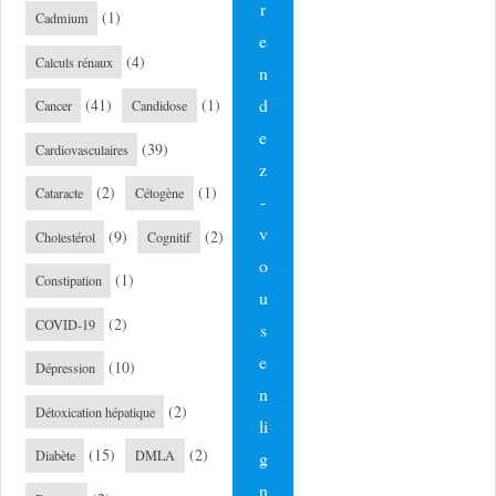
r
(1)
Cadmium
e
(4)
Calculs rénaux
n
d
(41)
(1)
Cancer
Candidose
e
(39)
Cardiovasculaires
z
(2)
(1)
Cataracte
Cétogène
-
v
(9)
(2)
Cholestérol
Cognitif
o
(1)
Constipation
u
(2)
COVID-19
s
e
(10)
Dépression
n
(2)
Détoxication hépatique
li
(15)
(2)
g
Diabète
DMLA
n