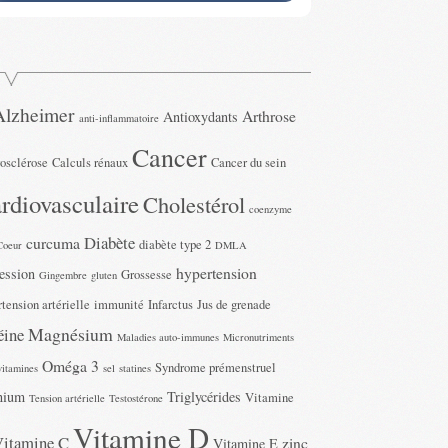
Alzheimer
Arthrose
Antioxydants
anti-inflammatoire
Cancer
rosclérose
Calculs rénaux
Cancer du sein
rdiovasculaire
Cholestérol
coenzyme
Diabète
curcuma
diabète type 2
Coeur
DMLA
hypertension
ession
Grossesse
Gingembre
gluten
tension artérielle
immunité
Infarctus
Jus de grenade
Magnésium
éine
Maladies auto-immunes
Micronutriments
Oméga 3
Syndrome prémenstruel
vitamines
sel
statines
nium
Triglycérides
Vitamine
Tension artérielle
Testostérone
Vitamine D
Vitamine C
zinc
Vitamine E