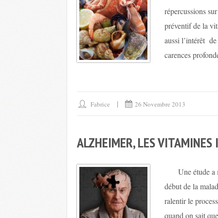
répercussions sur
préventif de la v
aussi l’intérêt de
carences profonde
Fabrice
26 Novembre 2013
ALZHEIMER, LES VITAMINES 
Une étude a mon
début de la malad
ralentir le proces
quand on sait que