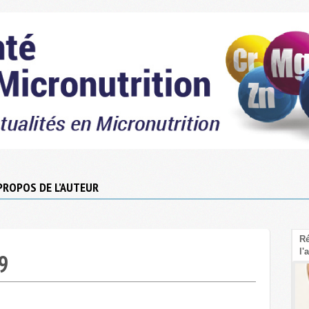
PROPOS DE L’AUTEUR
Le Psyllium : La fibre sous-cotée pour faire
Ré
baisser le cholestérol LDL
l'
9