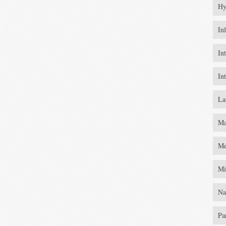
Hy
In
In
In
La
Ma
Mé
Mi
Na
Pa