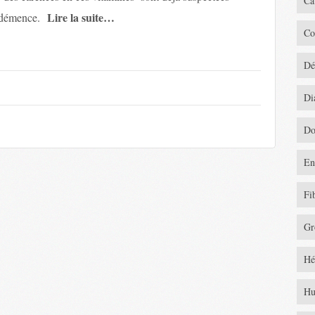
Ca
Lire la suite…
 démence.
Co
Dé
Di
Do
En
Fi
Gr
Hé
Hu