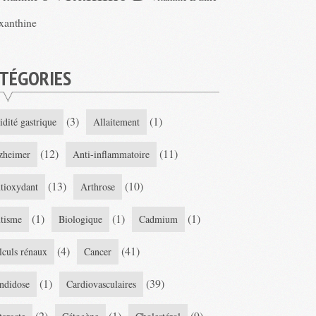
xanthine
TÉGORIES
(3)
(1)
idité gastrique
Allaitement
(12)
(11)
zheimer
Anti-inflammatoire
(13)
(10)
tioxydant
Arthrose
(1)
(1)
(1)
tisme
Biologique
Cadmium
(4)
(41)
lculs rénaux
Cancer
(1)
(39)
ndidose
Cardiovasculaires
(2)
(1)
(9)