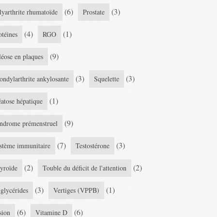
(6)
(3)
lyarthrite rhumatoïde
Prostate
(4)
(1)
otéines
RGO
(9)
léose en plaques
(3)
(3)
ondylarthrite ankylosante
Squelette
(1)
éatose hépatique
(9)
ndrome prémenstruel
(7)
(3)
stème immunitaire
Testostérone
(2)
(2)
yroïde
Touble du déficit de l'attention
(3)
(1)
iglycérides
Vertiges (VPPB)
(6)
(6)
sion
Vitamine D