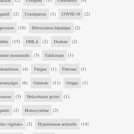
taracte
Cétogène
Cholestérol
(2)
(1)
(2)
gnitif
Constipation
COVID-19
(10)
(2)
pression
Détoxication hépatique
(15)
(2)
(2)
abète
DMLA
Douleur
(3)
(1)
uleur menstruelle
Edulcorant
(4)
(1)
(1)
dométriose
Fatigue
Fibrome
(6)
(11)
(1)
bromyalgie
Générale
Grippe
(3)
(1)
ossesse
Helicobacter pylori
(2)
(2)
patite
Homocystéine
(2)
(14)
iles végétales
Hypertension artérielle