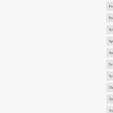
Po
Pr
Sc
Sp
St
Sy
Sy
Th
Tr
Vi