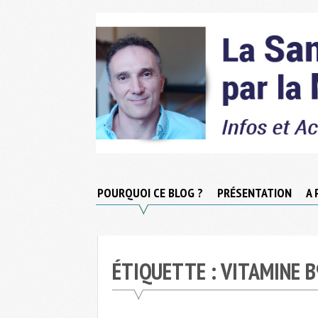
Skip
to
content
Micronutrition-
Santé
POURQUOI CE BLOG ?
PRÉSENTATION
A 
ÉTIQUETTE :
VITAMINE B