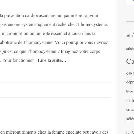
la prévention cardiovasculaire, un paramètre sanguin
 pas encore systématiquement recherché : l’homocystéine.
a micronutrition ont un rôle essentiel à jouer dans la
ail
tabolisme de l’homocystéine. Voici pourquoi vous devriez
athé
. Qu’est-ce que l’homocystéine ? Imaginez votre corps
Ca
Lire la suite…
 Pour fonctionner,
Q10
dépr
hyper
Lut
Multi
sélé
cronutriments chez la femme enceinte peut avoir des
B9