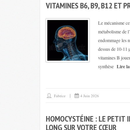
VITAMINES B6, B9, B12 ET 
Le mécanisme cent
métabolisme de l
endommage les ne
dessus de 10-11 µ
vitamines B jouen
Lire l
synthèse
Fabrice
4 Juin 2026
HOMOCYSTÉINE : LE PETIT 
LONG SUR VOTRE CŒUR