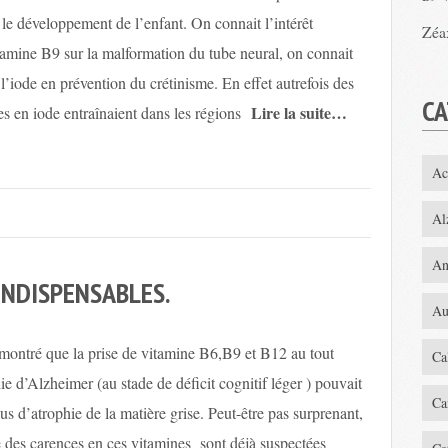
 le développement de l’enfant. On connait l’intérêt
Zéa
itamine B9 sur la malformation du tube neural, on connait
 l’iode en prévention du crétinisme. En effet autrefois des
CA
Lire la suite…
s en iode entraînaient dans les régions
Ac
Al
An
INDISPENSABLES.
Au
tré que la prise de vitamine B6,B9 et B12 au tout
Ca
ie d’Alzheimer (au stade de déficit cognitif léger ) pouvait
Ca
sus d’atrophie de la matière grise. Peut-être pas surprenant,
 des carences en ces vitamines sont déjà suspectées