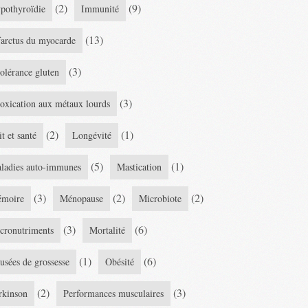
(2)
(9)
pothyroïdie
Immunité
(13)
farctus du myocarde
(3)
tolérance gluten
(3)
toxication aux métaux lourds
(2)
(1)
it et santé
Longévité
(5)
(1)
ladies auto-immunes
Mastication
(3)
(2)
(2)
moire
Ménopause
Microbiote
(3)
(6)
cronutriments
Mortalité
(1)
(6)
usées de grossesse
Obésité
(2)
(3)
rkinson
Performances musculaires