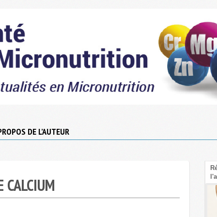
PROPOS DE L’AUTEUR
Le Psyllium : La fibre sous-cotée pour faire
Rééq
baisser le cholestérol LDL
l'am
E CALCIUM