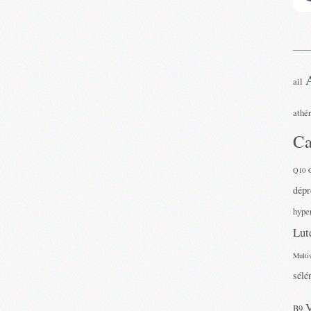
ail
athé
Ca
Q10
dépr
hyper
Lut
Multi
sélé
B9