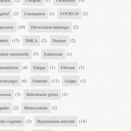
taracte
Cétogène
Cholestérol
(2)
(1)
(2)
gnitif
Constipation
COVID-19
(10)
(2)
pression
Détoxication hépatique
(15)
(2)
(2)
abète
DMLA
Douleur
(3)
(1)
uleur menstruelle
Edulcorant
(4)
(1)
(1)
dométriose
Fatigue
Fibrome
(6)
(11)
(1)
bromyalgie
Générale
Grippe
(3)
(1)
ossesse
Helicobacter pylori
(2)
(2)
patite
Homocystéine
(2)
(14)
iles végétales
Hypertension artérielle