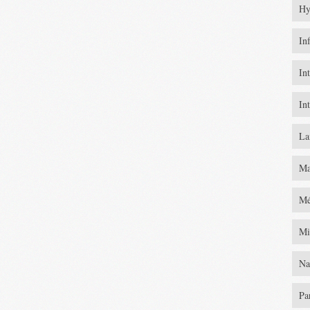
Hy
In
In
In
La
Ma
Mé
Mi
Na
Pa