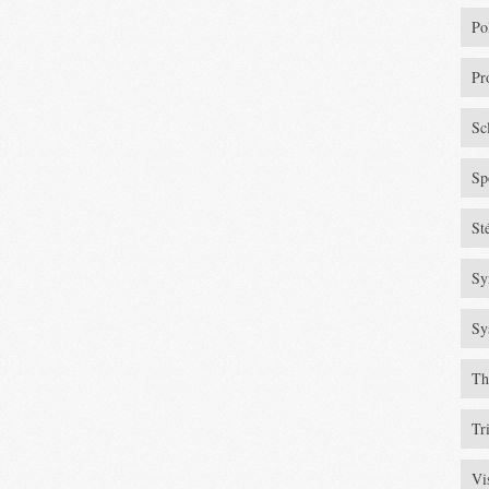
Po
Pr
Sc
Sp
St
Sy
Sy
Th
Tr
Vi