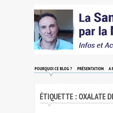
Skip
to
content
Micronutrition-
Santé
POURQUOI CE BLOG ?
PRÉSENTATION
A 
ÉTIQUETTE :
OXALATE D