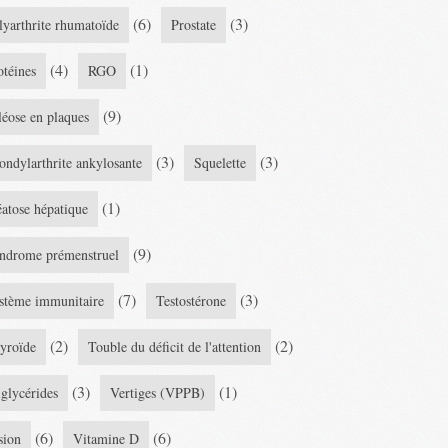
(6)
(3)
lyarthrite rhumatoïde
Prostate
(4)
(1)
otéines
RGO
(9)
léose en plaques
(3)
(3)
ondylarthrite ankylosante
Squelette
(1)
éatose hépatique
(9)
ndrome prémenstruel
(7)
(3)
stème immunitaire
Testostérone
(2)
(2)
yroïde
Touble du déficit de l'attention
(3)
(1)
iglycérides
Vertiges (VPPB)
(6)
(6)
sion
Vitamine D