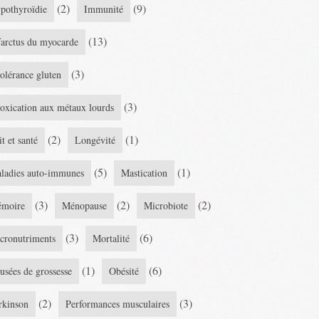
(2)
(9)
pothyroïdie
Immunité
(13)
farctus du myocarde
(3)
tolérance gluten
(3)
toxication aux métaux lourds
(2)
(1)
it et santé
Longévité
(5)
(1)
ladies auto-immunes
Mastication
(3)
(2)
(2)
moire
Ménopause
Microbiote
(3)
(6)
cronutriments
Mortalité
(1)
(6)
usées de grossesse
Obésité
(2)
(3)
rkinson
Performances musculaires