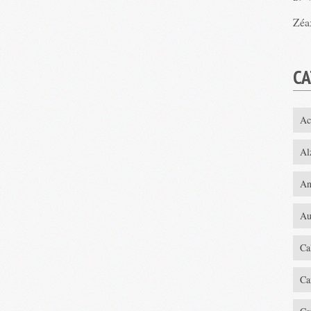
Zéa
CA
Ac
Al
An
Au
Ca
Ca