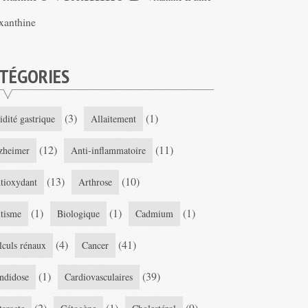
xanthine
TÉGORIES
(3)
(1)
idité gastrique
Allaitement
(12)
(11)
zheimer
Anti-inflammatoire
(13)
(10)
tioxydant
Arthrose
(1)
(1)
(1)
tisme
Biologique
Cadmium
(4)
(41)
lculs rénaux
Cancer
(1)
(39)
ndidose
Cardiovasculaires
(2)
(1)
(9)