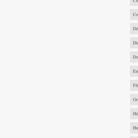
Ca
Co
Dé
Di
Do
En
Fi
Gr
Hé
Hu