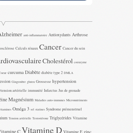
Alzheimer
Arthrose
Antioxydants
anti-inflammatoire
Cancer
rosclérose
Calculs rénaux
Cancer du sein
rdiovasculaire
Cholestérol
coenzyme
Diabète
curcuma
diabète type 2
Coeur
DMLA
hypertension
ession
Grossesse
Gingembre
gluten
tension artérielle
immunité
Infarctus
Jus de grenade
Magnésium
éine
Maladies auto-immunes
Micronutriments
Oméga 3
Syndrome prémenstruel
vitamines
sel
statines
nium
Triglycérides
Vitamine
Tension artérielle
Testostérone
Vitamine D
Vitamine C
zinc
Vitamine E