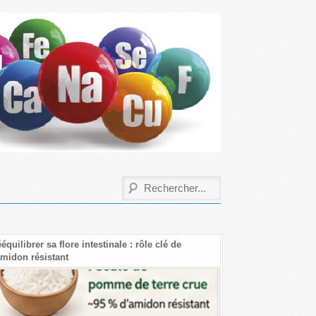
uilibrer sa flore intestinale : rôle clé de
Les bienfaits de la cr
idon résistant