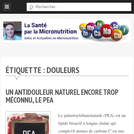
Skip
to
content
Micronutrition-
Santé
ÉTIQUETTE :
DOULEURS
UN ANTIDOULEUR NATUREL ENCORE TROP
MÉCONNU, LE PEA
Le palmitoyléthanolamide (PEA) est un
lipide bioactif à longue chaîne qui
compte18 atomes de carbone.C’est une