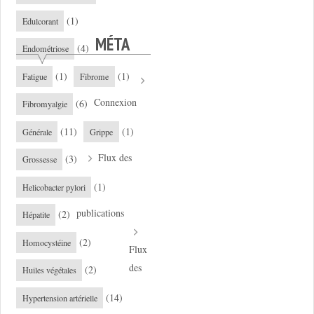
(1)
Edulcorant
MÉTA
(4)
Endométriose
(1)
(1)
Fatigue
Fibrome
Connexion
(6)
Fibromyalgie
(11)
(1)
Générale
Grippe
Flux des
(3)
Grossesse
(1)
Helicobacter pylori
publications
(2)
Hépatite
(2)
Homocystéine
Flux
des
(2)
Huiles végétales
(14)
Hypertension artérielle