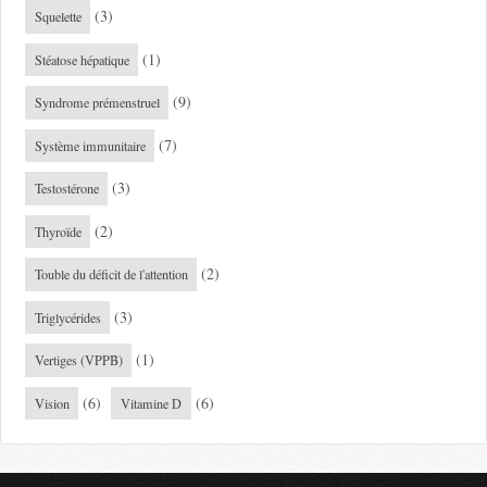
(3)
Squelette
(1)
Stéatose hépatique
(9)
Syndrome prémenstruel
(7)
Système immunitaire
(3)
Testostérone
(2)
Thyroïde
(2)
Touble du déficit de l'attention
(3)
Triglycérides
(1)
Vertiges (VPPB)
(6)
(6)
Vision
Vitamine D