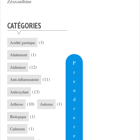
Zéaxanthine
CATÉGORIES
(3)
Acidité gastrique
(1)
Allaitement
P
(12)
Alzheimer
r
(11)
Anti-inflammatoire
e
n
(13)
Antioxydant
d
(10)
(1)
Arthrose
Autisme
r
(1)
e
Biologique
r
(1)
Cadmium
e