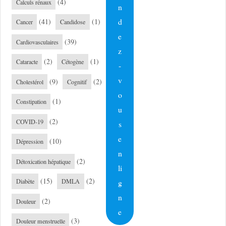
(4)
Calculs rénaux
n
d
(41)
(1)
Cancer
Candidose
e
(39)
Cardiovasculaires
z
(2)
(1)
Cataracte
Cétogène
-
v
(9)
(2)
Cholestérol
Cognitif
o
(1)
Constipation
u
(2)
COVID-19
s
e
(10)
Dépression
n
(2)
Détoxication hépatique
li
(15)
(2)
g
Diabète
DMLA
n
(2)
Douleur
e
(3)
Douleur menstruelle