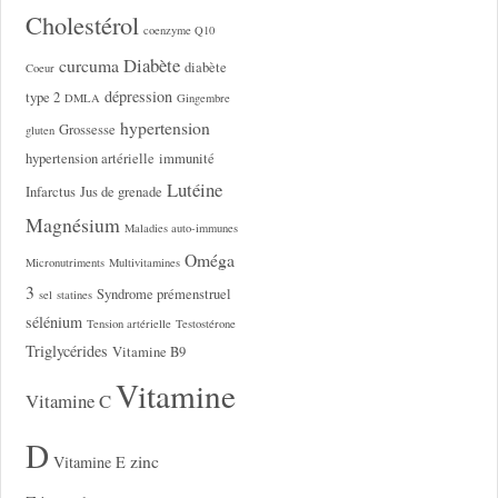
Cholestérol
coenzyme Q10
Diabète
curcuma
diabète
Coeur
dépression
type 2
DMLA
Gingembre
hypertension
Grossesse
gluten
hypertension artérielle
immunité
Lutéine
Infarctus
Jus de grenade
Magnésium
Maladies auto-immunes
Oméga
Micronutriments
Multivitamines
3
Syndrome prémenstruel
sel
statines
sélénium
Tension artérielle
Testostérone
Triglycérides
Vitamine B9
Vitamine
Vitamine C
D
zinc
Vitamine E