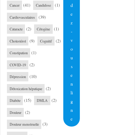
d
(41)
(1)
Cancer
Candidose
e
(39)
Cardiovasculaires
z
(2)
(1)
Cataracte
Cétogène
-
v
(9)
(2)
Cholestérol
Cognitif
o
(1)
Constipation
u
(2)
COVID-19
s
e
(10)
Dépression
n
(2)
Détoxication hépatique
li
(15)
(2)
g
Diabète
DMLA
n
(2)
Douleur
e
(3)
Douleur menstruelle