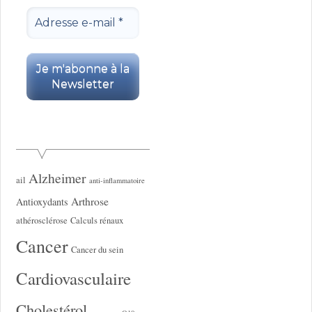
Alzheimer
ail
anti-inflammatoire
Arthrose
Antioxydants
athérosclérose
Calculs rénaux
Cancer
Cancer du sein
Cardiovasculaire
Cholestérol