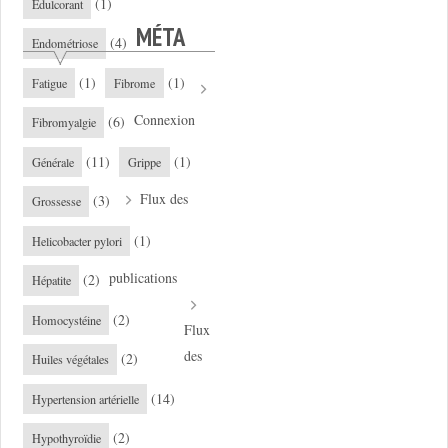
(1)
Edulcorant
MÉTA
(4)
Endométriose
(1)
(1)
Fatigue
Fibrome
Connexion
(6)
Fibromyalgie
(11)
(1)
Générale
Grippe
Flux des
(3)
Grossesse
(1)
Helicobacter pylori
publications
(2)
Hépatite
(2)
Homocystéine
Flux
des
(2)
Huiles végétales
(14)
Hypertension artérielle
(2)
Hypothyroïdie