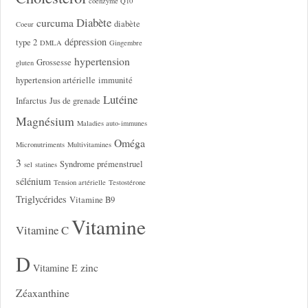
coenzyme Q10
Diabète
curcuma
diabète
Coeur
dépression
type 2
DMLA
Gingembre
hypertension
Grossesse
gluten
hypertension artérielle
immunité
Lutéine
Infarctus
Jus de grenade
Magnésium
Maladies auto-immunes
Oméga
Micronutriments
Multivitamines
3
Syndrome prémenstruel
sel
statines
sélénium
Tension artérielle
Testostérone
Triglycérides
Vitamine B9
Vitamine
Vitamine C
D
zinc
Vitamine E
Zéaxanthine