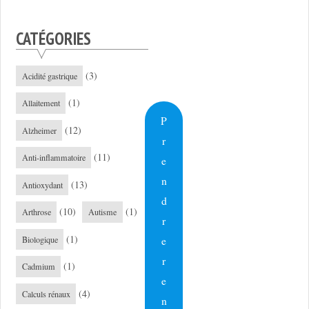
CATÉGORIES
(3)
Acidité gastrique
(1)
Allaitement
P
(12)
Alzheimer
r
(11)
Anti-inflammatoire
e
n
(13)
Antioxydant
d
(10)
(1)
Arthrose
Autisme
r
(1)
e
Biologique
r
(1)
Cadmium
e
(4)
Calculs rénaux
n