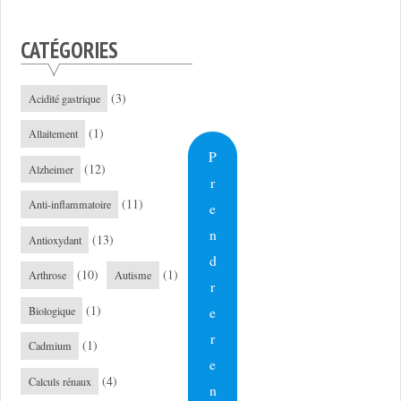
CATÉGORIES
(3)
Acidité gastrique
(1)
Allaitement
P
(12)
Alzheimer
r
(11)
Anti-inflammatoire
e
n
(13)
Antioxydant
d
(10)
(1)
Arthrose
Autisme
r
(1)
e
Biologique
r
(1)
Cadmium
e
(4)
Calculs rénaux
n