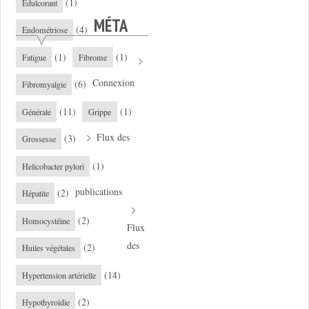
(1)
Edulcorant
MÉTA
(4)
Endométriose
(1)
(1)
Fatigue
Fibrome
Connexion
(6)
Fibromyalgie
(11)
(1)
Générale
Grippe
Flux des
(3)
Grossesse
(1)
Helicobacter pylori
publications
(2)
Hépatite
(2)
Homocystéine
Flux
des
(2)
Huiles végétales
(14)
Hypertension artérielle
(2)
Hypothyroïdie