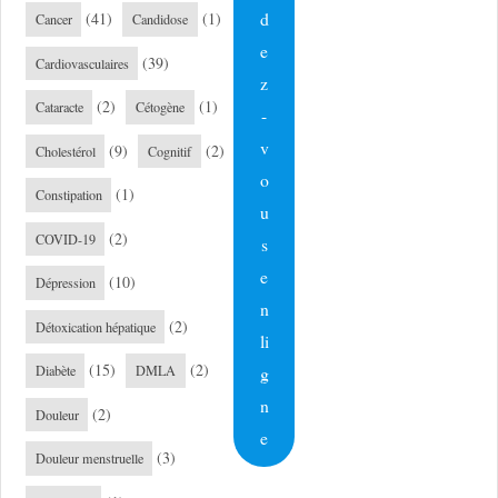
d
(41)
(1)
Cancer
Candidose
e
(39)
Cardiovasculaires
z
(2)
(1)
Cataracte
Cétogène
-
v
(9)
(2)
Cholestérol
Cognitif
o
(1)
Constipation
u
(2)
COVID-19
s
e
(10)
Dépression
n
(2)
Détoxication hépatique
li
(15)
(2)
g
Diabète
DMLA
n
(2)
Douleur
e
(3)
Douleur menstruelle