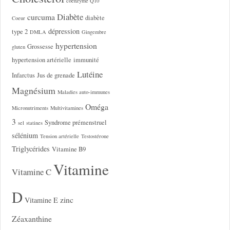
coenzyme Q10
Diabète
curcuma
diabète
Coeur
dépression
type 2
DMLA
Gingembre
hypertension
Grossesse
gluten
hypertension artérielle
immunité
Lutéine
Infarctus
Jus de grenade
Magnésium
Maladies auto-immunes
Oméga
Micronutriments
Multivitamines
3
Syndrome prémenstruel
sel
statines
sélénium
Tension artérielle
Testostérone
Triglycérides
Vitamine B9
Vitamine
Vitamine C
D
zinc
Vitamine E
Zéaxanthine