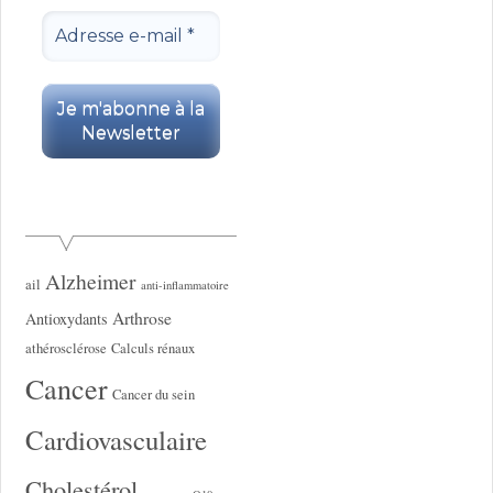
Alzheimer
ail
anti-inflammatoire
Arthrose
Antioxydants
athérosclérose
Calculs rénaux
Cancer
Cancer du sein
Cardiovasculaire
Cholestérol