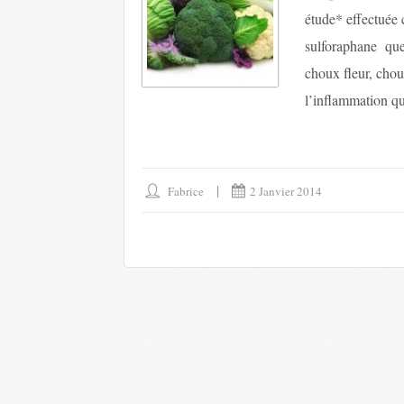
étude* effectuée 
sulforaphane que 
choux fleur, chou
l’inflammation qui
Fabrice
2 Janvier 2014