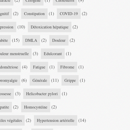
taracte
Cétogène
Cholestérol
(2)
(1)
(2)
gnitif
Constipation
COVID-19
(10)
(2)
pression
Détoxication hépatique
(15)
(2)
(2)
abète
DMLA
Douleur
(3)
(1)
uleur menstruelle
Edulcorant
(4)
(1)
(1)
dométriose
Fatigue
Fibrome
(6)
(11)
(1)
bromyalgie
Générale
Grippe
(3)
(1)
ossesse
Helicobacter pylori
(2)
(2)
patite
Homocystéine
(2)
(14)
iles végétales
Hypertension artérielle