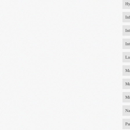
Hy
In
In
In
La
Ma
Mé
Mi
Na
Pa