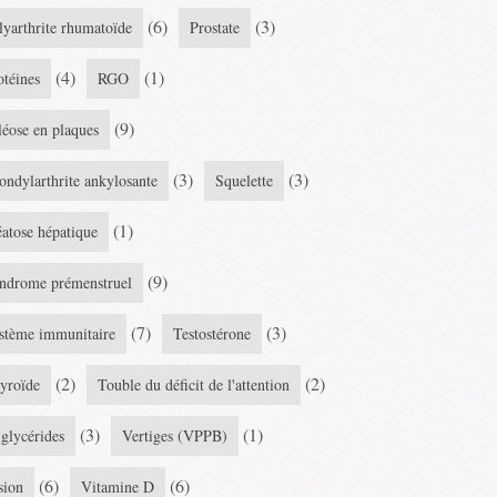
(6)
(3)
lyarthrite rhumatoïde
Prostate
(4)
(1)
otéines
RGO
(9)
léose en plaques
(3)
(3)
ondylarthrite ankylosante
Squelette
(1)
éatose hépatique
(9)
ndrome prémenstruel
(7)
(3)
stème immunitaire
Testostérone
(2)
(2)
yroïde
Touble du déficit de l'attention
(3)
(1)
iglycérides
Vertiges (VPPB)
(6)
(6)
sion
Vitamine D