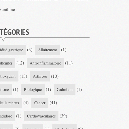
xanthine
TÉGORIES
(3)
(1)
idité gastrique
Allaitement
(12)
(11)
zheimer
Anti-inflammatoire
(13)
(10)
tioxydant
Arthrose
(1)
(1)
(1)
tisme
Biologique
Cadmium
(4)
(41)
lculs rénaux
Cancer
(1)
(39)
ndidose
Cardiovasculaires
(2)
(1)
(9)