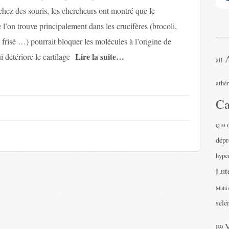
chez des souris, les chercheurs ont montré que le
l’on trouve principalement dans les crucifères (brocoli,
 frisé …) pourrait bloquer les molécules à l’origine de
Lire la suite…
 détériore le cartilage
ail
athé
Ca
Q10
dépr
hyper
Lut
Multi
sélé
B9