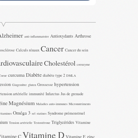
Alzheimer
Arthrose
Antioxydants
anti-inflammatoire
Cancer
rosclérose
Calculs rénaux
Cancer du sein
rdiovasculaire
Cholestérol
coenzyme
Diabète
curcuma
diabète type 2
Coeur
DMLA
hypertension
ession
Grossesse
Gingembre
gluten
tension artérielle
immunité
Infarctus
Jus de grenade
Magnésium
éine
Maladies auto-immunes
Micronutriments
Oméga 3
Syndrome prémenstruel
vitamines
sel
statines
nium
Triglycérides
Vitamine
Tension artérielle
Testostérone
Vitamine D
Vitamine C
zinc
Vitamine E