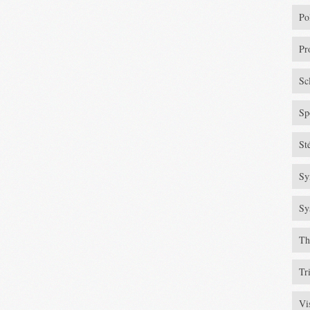
Po
Pr
Sc
Sp
St
Sy
Sy
Th
Tr
Vi