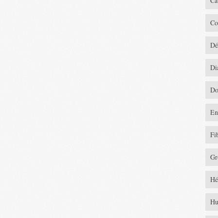
Ca
Co
Dé
Di
Do
En
Fi
Gr
Hé
Hu