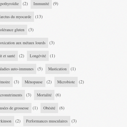
(2)
(9)
pothyroïdie
Immunité
(13)
farctus du myocarde
(3)
tolérance gluten
(3)
toxication aux métaux lourds
(2)
(1)
it et santé
Longévité
(5)
(1)
ladies auto-immunes
Mastication
(3)
(2)
(2)
moire
Ménopause
Microbiote
(3)
(6)
cronutriments
Mortalité
(1)
(6)
usées de grossesse
Obésité
(2)
(3)
rkinson
Performances musculaires