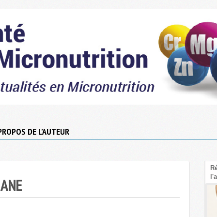
PROPOS DE L’AUTEUR
Le Psyllium : La fibre sous-cotée pour faire
Ré
baisser le cholestérol LDL
l'
HANE