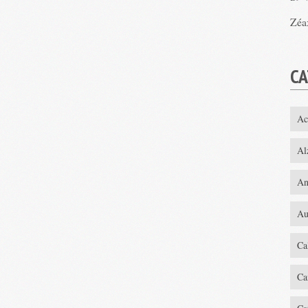
Zéa
CA
Ac
Al
An
Au
Ca
Ca