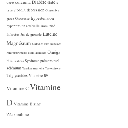
Diabète
curcuma
diabète
Coeur
dépression
type 2
DMLA
Gingembre
hypertension
Grossesse
gluten
hypertension artérielle
immunité
Lutéine
Infarctus
Jus de grenade
Magnésium
Maladies auto-immunes
Oméga
Micronutriments
Multivitamines
3
Syndrome prémenstruel
sel
statines
sélénium
Tension artérielle
Testostérone
Triglycérides
Vitamine B9
Vitamine
Vitamine C
D
zinc
Vitamine E
Zéaxanthine