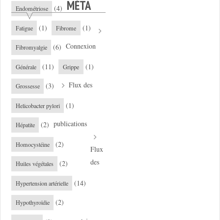
MÉTA
(4)
Endométriose
(1)
(1)
Fatigue
Fibrome
Connexion
(6)
Fibromyalgie
(11)
(1)
Générale
Grippe
Flux des
(3)
Grossesse
(1)
Helicobacter pylori
publications
(2)
Hépatite
(2)
Homocystéine
Flux
des
(2)
Huiles végétales
(14)
Hypertension artérielle
(2)
Hypothyroïdie