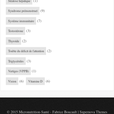
(1)
Stéatose hépatique
(9)
Syndrome prémenstruel
(7)
Système immunitaire
(3)
Testostérone
(2)
Thyroïde
(2)
Touble du déficit de l'attention
(3)
Triglycérides
(1)
Vertiges (VPPB)
(6)
(6)
Vision
Vitamine D
© 2015 Micronutrition-Santé - Fabrice Boucault
|
Supernova Themes