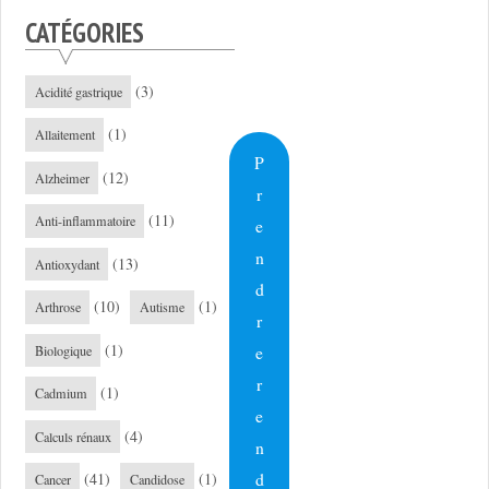
CATÉGORIES
(3)
Acidité gastrique
(1)
Allaitement
P
(12)
Alzheimer
r
(11)
Anti-inflammatoire
e
n
(13)
Antioxydant
d
(10)
(1)
Arthrose
Autisme
r
(1)
e
Biologique
r
(1)
Cadmium
e
(4)
Calculs rénaux
n
d
(41)
(1)
Cancer
Candidose