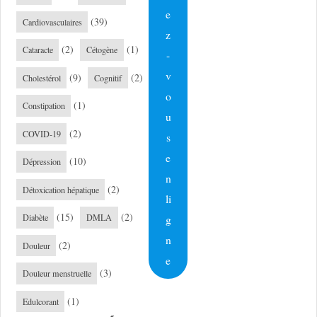
e
(39)
Cardiovasculaires
z
(2)
(1)
Cataracte
Cétogène
-
v
(9)
(2)
Cholestérol
Cognitif
o
(1)
Constipation
u
(2)
COVID-19
s
e
(10)
Dépression
n
(2)
Détoxication hépatique
li
(15)
(2)
g
Diabète
DMLA
n
(2)
Douleur
e
(3)
Douleur menstruelle
(1)
Edulcorant