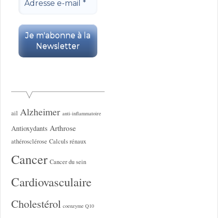
Alzheimer
ail
anti-inflammatoire
Arthrose
Antioxydants
athérosclérose
Calculs rénaux
Cancer
Cancer du sein
Cardiovasculaire
Cholestérol
coenzyme Q10