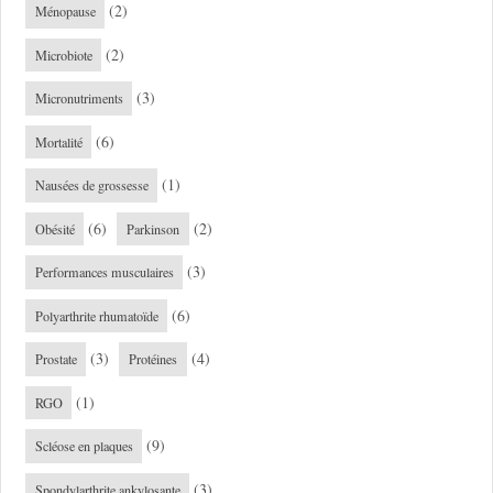
(2)
Ménopause
(2)
Microbiote
(3)
Micronutriments
(6)
Mortalité
(1)
Nausées de grossesse
(6)
(2)
Obésité
Parkinson
(3)
Performances musculaires
(6)
Polyarthrite rhumatoïde
(3)
(4)
Prostate
Protéines
(1)
RGO
(9)
Scléose en plaques
(3)
Spondylarthrite ankylosante