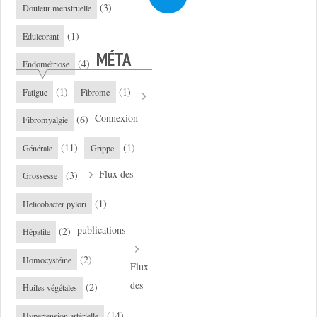
(3)
Douleur menstruelle
(1)
Edulcorant
MÉTA
(4)
Endométriose
(1)
(1)
Fatigue
Fibrome
Connexion
(6)
Fibromyalgie
(11)
(1)
Générale
Grippe
Flux des
(3)
Grossesse
(1)
Helicobacter pylori
publications
(2)
Hépatite
(2)
Homocystéine
Flux
des
(2)
Huiles végétales
(14)
Hypertension artérielle