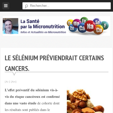
Skip
to
content
Micronutrition-
Santé
LE SÉLÉNIUM PRÉVIENDRAIT CERTAINS
CANCERS.
[A-]
[A+]
L’effet préventif du sélénium vis-à-
vis du risque cancéreux est confirmé
dans une vaste étude
de cohorte dont
les résultats sont publiés dans le