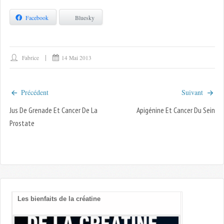
Facebook
Bluesky
Fabrice
14 Mai 2013
Précédent
Suivant
Jus De Grenade Et Cancer De La
Apigénine Et Cancer Du Sein
Prostate
Les bienfaits de la créatine
Vitamines B
cognitif