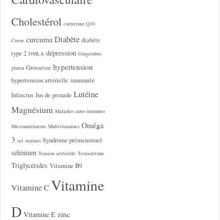
Cholestérol
coenzyme Q10
Diabète
curcuma
diabète
Coeur
dépression
type 2
DMLA
Gingembre
hypertension
Grossesse
gluten
hypertension artérielle
immunité
Lutéine
Infarctus
Jus de grenade
Magnésium
Maladies auto-immunes
Oméga
Micronutriments
Multivitamines
3
Syndrome prémenstruel
sel
statines
sélénium
Tension artérielle
Testostérone
Triglycérides
Vitamine B9
Vitamine
Vitamine C
D
zinc
Vitamine E