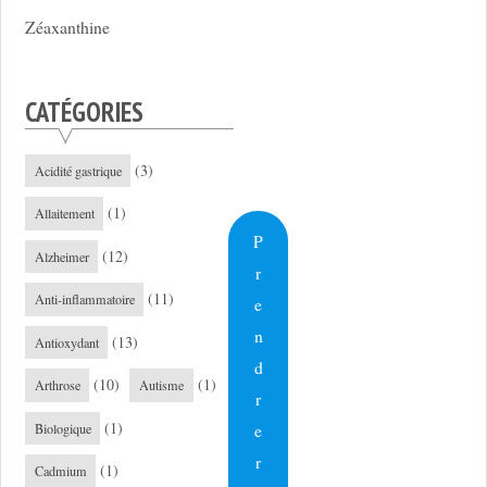
Zéaxanthine
CATÉGORIES
(3)
Acidité gastrique
(1)
Allaitement
P
(12)
Alzheimer
r
(11)
Anti-inflammatoire
e
n
(13)
Antioxydant
d
(10)
(1)
Arthrose
Autisme
r
(1)
e
Biologique
r
(1)
Cadmium