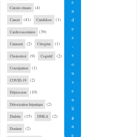
e
(4)
Calculs rénaux
n
d
(41)
(1)
Cancer
Candidose
e
(39)
Cardiovasculaires
z
(2)
(1)
Cataracte
Cétogène
-
v
(9)
(2)
Cholestérol
Cognitif
o
(1)
Constipation
u
(2)
COVID-19
s
e
(10)
Dépression
n
(2)
Détoxication hépatique
li
(15)
(2)
g
Diabète
DMLA
n
(2)
Douleur
e