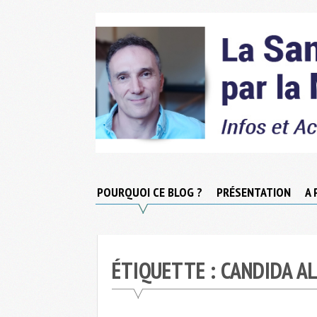
Skip
to
content
Micronutrition-
Santé
POURQUOI CE BLOG ?
PRÉSENTATION
A 
ÉTIQUETTE :
CANDIDA A