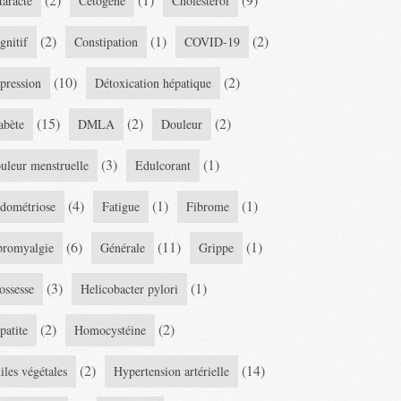
taracte
Cétogène
Cholestérol
(2)
(1)
(2)
gnitif
Constipation
COVID-19
(10)
(2)
pression
Détoxication hépatique
(15)
(2)
(2)
abète
DMLA
Douleur
(3)
(1)
uleur menstruelle
Edulcorant
(4)
(1)
(1)
dométriose
Fatigue
Fibrome
(6)
(11)
(1)
bromyalgie
Générale
Grippe
(3)
(1)
ossesse
Helicobacter pylori
(2)
(2)
patite
Homocystéine
(2)
(14)
iles végétales
Hypertension artérielle