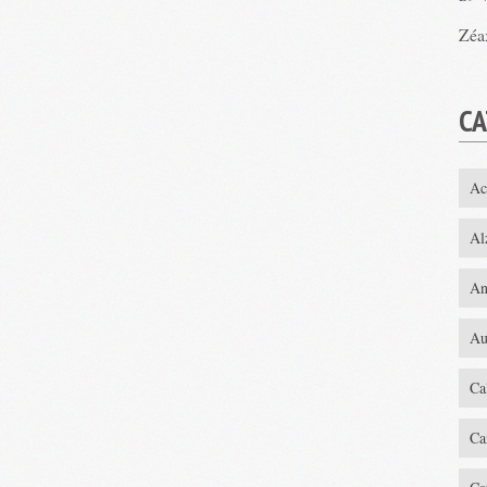
Zéa
CA
Ac
Al
An
Au
Ca
Ca