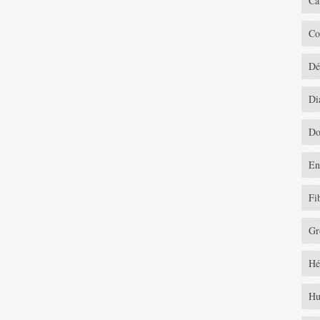
Ca
Co
Dé
Di
Do
En
Fi
Gr
Hé
Hu