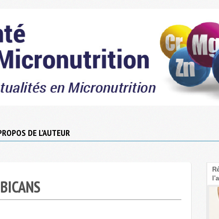
PROPOS DE L’AUTEUR
Le Psyllium : La fibre sous-cotée pour faire
Rééquil
baisser le cholestérol LDL
l'amid
LBICANS