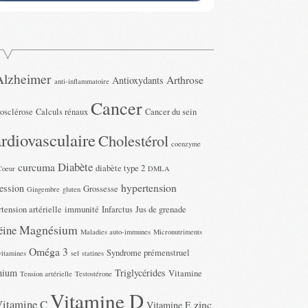
Alzheimer
Arthrose
Antioxydants
anti-inflammatoire
Cancer
rosclérose
Calculs rénaux
Cancer du sein
rdiovasculaire
Cholestérol
coenzyme
Diabète
curcuma
diabète type 2
Coeur
DMLA
hypertension
ession
Grossesse
Gingembre
gluten
tension artérielle
immunité
Infarctus
Jus de grenade
Magnésium
éine
Maladies auto-immunes
Micronutriments
Oméga 3
Syndrome prémenstruel
vitamines
sel
statines
nium
Triglycérides
Vitamine
Tension artérielle
Testostérone
Vitamine D
Vitamine C
zinc
Vitamine E