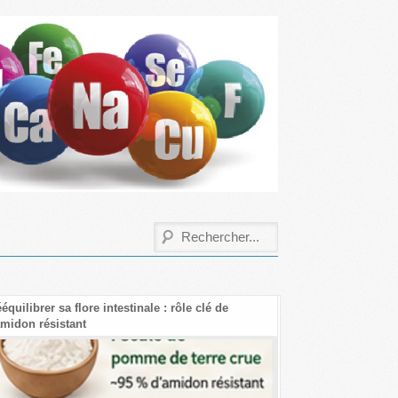
ibrer sa flore intestinale : rôle clé de
Les bienfaits de la créat
on résistant