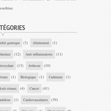
xanthine
TÉGORIES
(3)
(1)
idité gastrique
Allaitement
(12)
(11)
zheimer
Anti-inflammatoire
(13)
(10)
tioxydant
Arthrose
(1)
(1)
(1)
tisme
Biologique
Cadmium
(4)
(41)
lculs rénaux
Cancer
(1)
(39)
ndidose
Cardiovasculaires
(2)
(1)
(9)