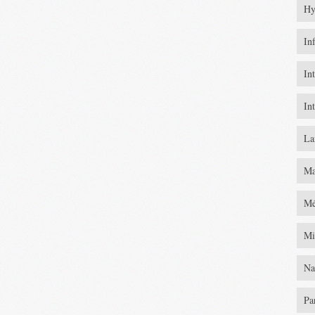
Hy
In
In
In
La
Ma
Mé
Mi
Na
Pa