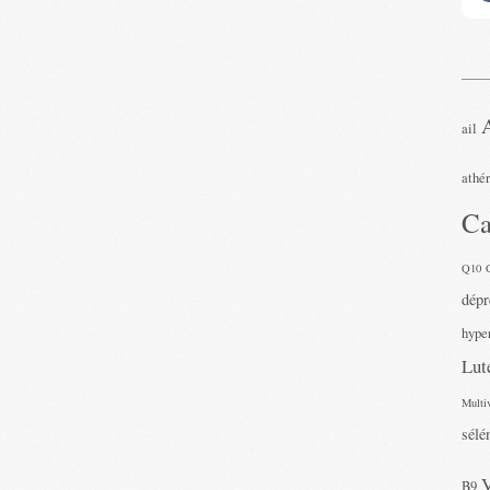
ail
athé
Ca
Q10
dépr
hyper
Lut
Multi
sélé
B9