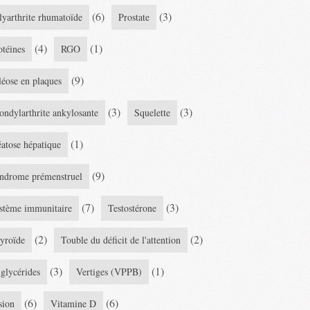
(6)
(3)
lyarthrite rhumatoïde
Prostate
(4)
(1)
otéines
RGO
(9)
léose en plaques
(3)
(3)
ondylarthrite ankylosante
Squelette
(1)
éatose hépatique
(9)
ndrome prémenstruel
(7)
(3)
stème immunitaire
Testostérone
(2)
(2)
yroïde
Touble du déficit de l'attention
(3)
(1)
iglycérides
Vertiges (VPPB)
(6)
(6)
sion
Vitamine D