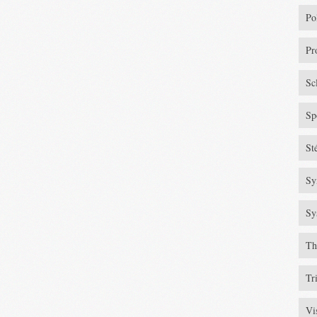
Po
Pr
Sc
Sp
St
Sy
Sy
Th
Tr
Vi