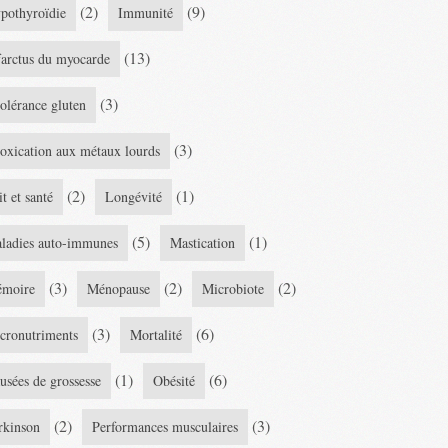
(2)
(9)
pothyroïdie
Immunité
(13)
farctus du myocarde
(3)
tolérance gluten
(3)
toxication aux métaux lourds
(2)
(1)
it et santé
Longévité
(5)
(1)
ladies auto-immunes
Mastication
(3)
(2)
(2)
moire
Ménopause
Microbiote
(3)
(6)
cronutriments
Mortalité
(1)
(6)
usées de grossesse
Obésité
(2)
(3)
rkinson
Performances musculaires