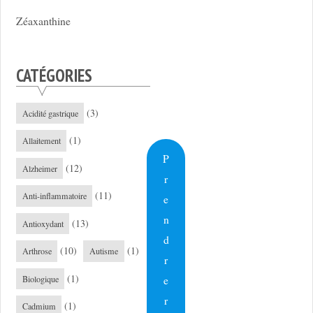
Zéaxanthine
CATÉGORIES
(3)
Acidité gastrique
(1)
Allaitement
P
(12)
Alzheimer
r
(11)
Anti-inflammatoire
e
n
(13)
Antioxydant
d
(10)
(1)
Arthrose
Autisme
r
(1)
e
Biologique
r
(1)
Cadmium