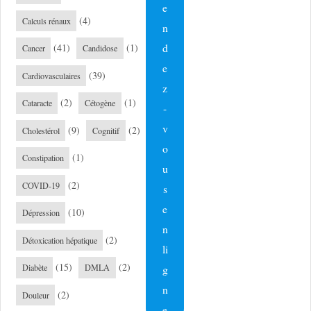
e
(4)
Calculs rénaux
n
d
(41)
(1)
Cancer
Candidose
e
(39)
Cardiovasculaires
z
(2)
(1)
Cataracte
Cétogène
-
v
(9)
(2)
Cholestérol
Cognitif
o
(1)
Constipation
u
(2)
COVID-19
s
e
(10)
Dépression
n
(2)
Détoxication hépatique
li
(15)
(2)
g
Diabète
DMLA
n
(2)
Douleur
e