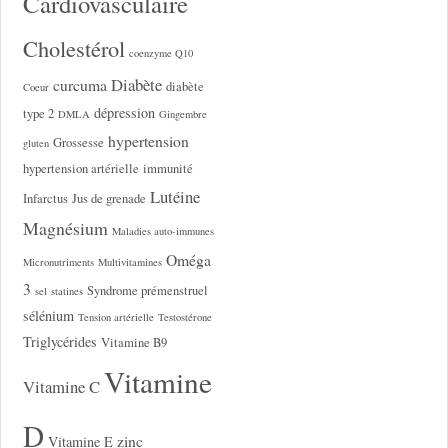
Cardiovasculaire
Cholestérol
coenzyme Q10
Diabète
curcuma
diabète
Coeur
dépression
type 2
DMLA
Gingembre
hypertension
Grossesse
gluten
hypertension artérielle
immunité
Lutéine
Infarctus
Jus de grenade
Magnésium
Maladies auto-immunes
Oméga
Micronutriments
Multivitamines
3
Syndrome prémenstruel
sel
statines
sélénium
Tension artérielle
Testostérone
Triglycérides
Vitamine B9
Vitamine
Vitamine C
D
zinc
Vitamine E