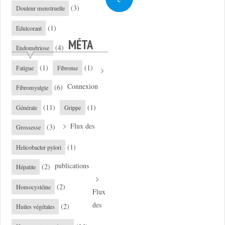
(3)
Douleur menstruelle
(1)
Edulcorant
MÉTA
(4)
Endométriose
(1)
(1)
Fatigue
Fibrome
Connexion
(6)
Fibromyalgie
(11)
(1)
Générale
Grippe
Flux des
(3)
Grossesse
(1)
Helicobacter pylori
publications
(2)
Hépatite
(2)
Homocystéine
Flux
des
(2)
Huiles végétales