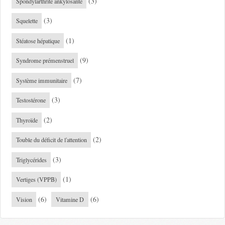
(3)
Spondylarthrite ankylosante
(3)
Squelette
(1)
Stéatose hépatique
(9)
Syndrome prémenstruel
(7)
Système immunitaire
(3)
Testostérone
(2)
Thyroïde
(2)
Touble du déficit de l'attention
(3)
Triglycérides
(1)
Vertiges (VPPB)
(6)
(6)
Vision
Vitamine D