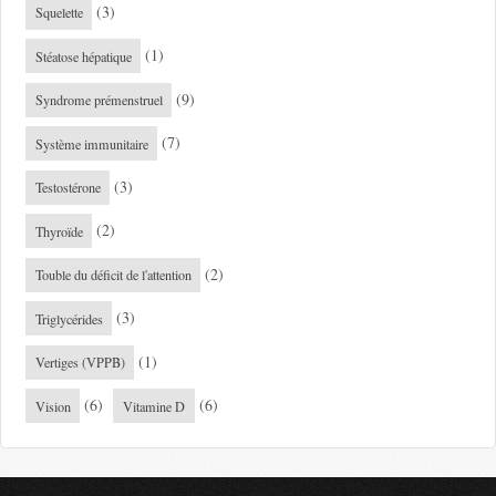
(3)
Squelette
(1)
Stéatose hépatique
(9)
Syndrome prémenstruel
(7)
Système immunitaire
(3)
Testostérone
(2)
Thyroïde
(2)
Touble du déficit de l'attention
(3)
Triglycérides
(1)
Vertiges (VPPB)
(6)
(6)
Vision
Vitamine D