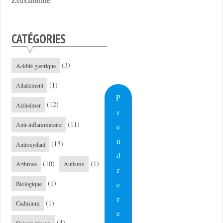
CATÉGORIES
(3)
Acidité gastrique
(1)
Allaitement
P
(12)
Alzheimer
r
(11)
Anti-inflammatoire
e
n
(13)
Antioxydant
d
(10)
(1)
Arthrose
Autisme
r
(1)
e
Biologique
r
(1)
Cadmium
e
(4)
Calculs rénaux