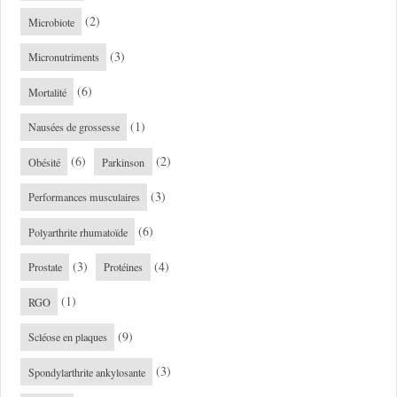
(2)
Microbiote
(3)
Micronutriments
(6)
Mortalité
(1)
Nausées de grossesse
(6)
(2)
Obésité
Parkinson
(3)
Performances musculaires
(6)
Polyarthrite rhumatoïde
(3)
(4)
Prostate
Protéines
(1)
RGO
(9)
Scléose en plaques
(3)
Spondylarthrite ankylosante