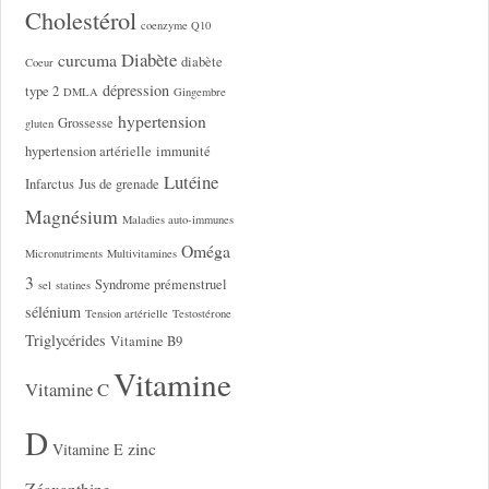
Cholestérol
coenzyme Q10
Diabète
curcuma
diabète
Coeur
dépression
type 2
DMLA
Gingembre
hypertension
Grossesse
gluten
hypertension artérielle
immunité
Lutéine
Infarctus
Jus de grenade
Magnésium
Maladies auto-immunes
Oméga
Micronutriments
Multivitamines
3
Syndrome prémenstruel
sel
statines
sélénium
Tension artérielle
Testostérone
Triglycérides
Vitamine B9
Vitamine
Vitamine C
D
zinc
Vitamine E
Zéaxanthine