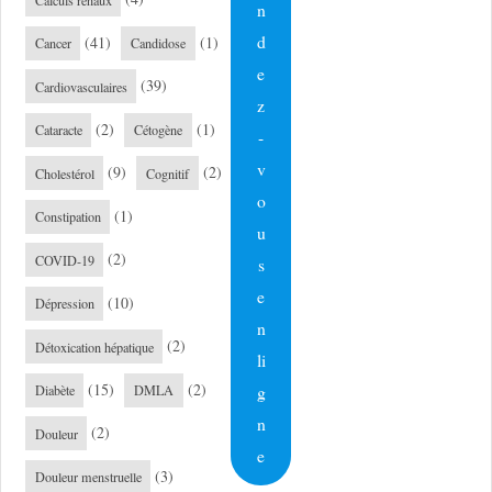
n
d
(41)
(1)
Cancer
Candidose
e
(39)
Cardiovasculaires
z
(2)
(1)
Cataracte
Cétogène
-
v
(9)
(2)
Cholestérol
Cognitif
o
(1)
Constipation
u
(2)
COVID-19
s
e
(10)
Dépression
n
(2)
Détoxication hépatique
li
(15)
(2)
g
Diabète
DMLA
n
(2)
Douleur
e
(3)
Douleur menstruelle