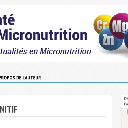
PROPOS DE L’AUTEUR
Le Psyllium : La fibre sous-cotée pour faire
Rééquilib
baisser le cholestérol LDL
l'amidon
NITIF