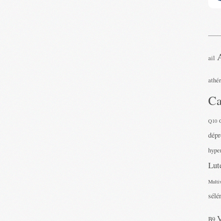
ail
athé
Ca
Q10
dépr
hyper
Lut
Multi
sélé
B9