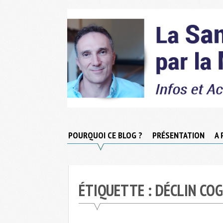
Skip
to
content
Micronutrition-
Santé
POURQUOI CE BLOG ?
PRÉSENTATION
A 
ÉTIQUETTE :
DÉCLIN COG