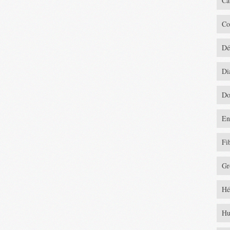
Ca
Co
Dé
Di
Do
En
Fi
Gr
Hé
Hu