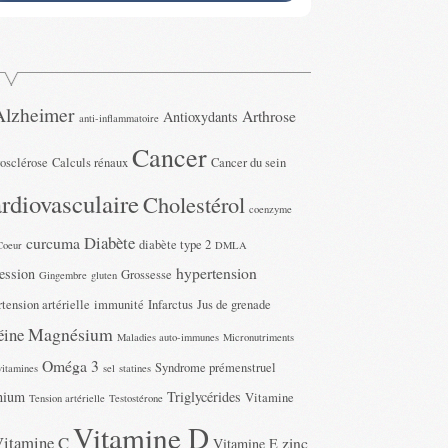
Alzheimer
Arthrose
Antioxydants
anti-inflammatoire
Cancer
rosclérose
Calculs rénaux
Cancer du sein
rdiovasculaire
Cholestérol
coenzyme
Diabète
curcuma
diabète type 2
Coeur
DMLA
hypertension
ession
Grossesse
Gingembre
gluten
tension artérielle
immunité
Infarctus
Jus de grenade
Magnésium
éine
Maladies auto-immunes
Micronutriments
Oméga 3
Syndrome prémenstruel
vitamines
sel
statines
nium
Triglycérides
Vitamine
Tension artérielle
Testostérone
Vitamine D
Vitamine C
zinc
Vitamine E