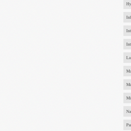
Hy
In
In
In
La
Ma
Mé
Mi
Na
Pa