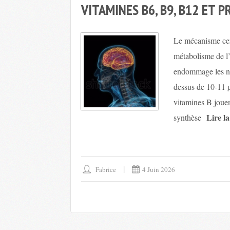
VITAMINES B6, B9, B12 ET 
Le mécanisme cent
métabolisme de l
endommage les ne
dessus de 10-11 µ
vitamines B jouen
Lire l
synthèse
Fabrice
4 Juin 2026