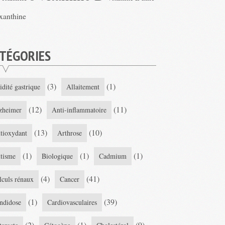
xanthine
TÉGORIES
(3)
(1)
idité gastrique
Allaitement
(12)
(11)
zheimer
Anti-inflammatoire
(13)
(10)
tioxydant
Arthrose
(1)
(1)
(1)
tisme
Biologique
Cadmium
(4)
(41)
lculs rénaux
Cancer
(1)
(39)
ndidose
Cardiovasculaires
(2)
(1)
(9)