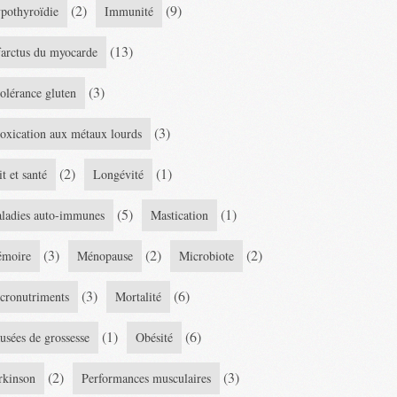
(2)
(9)
pothyroïdie
Immunité
(13)
farctus du myocarde
(3)
tolérance gluten
(3)
toxication aux métaux lourds
(2)
(1)
it et santé
Longévité
(5)
(1)
ladies auto-immunes
Mastication
(3)
(2)
(2)
moire
Ménopause
Microbiote
(3)
(6)
cronutriments
Mortalité
(1)
(6)
usées de grossesse
Obésité
(2)
(3)
rkinson
Performances musculaires