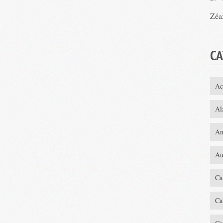
Zéa
CA
Ac
Al
An
Au
Ca
Ca