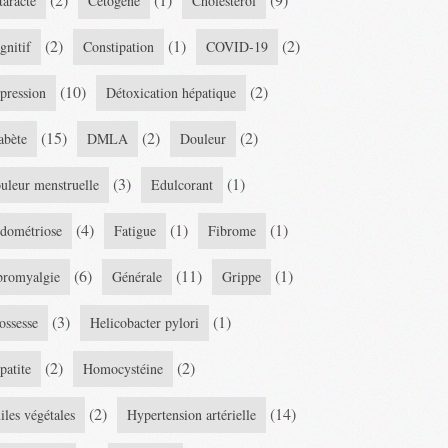
taracte
Cétogène
Cholestérol
(2)
(1)
(2)
gnitif
Constipation
COVID-19
(10)
(2)
pression
Détoxication hépatique
(15)
(2)
(2)
abète
DMLA
Douleur
(3)
(1)
uleur menstruelle
Edulcorant
(4)
(1)
(1)
dométriose
Fatigue
Fibrome
(6)
(11)
(1)
bromyalgie
Générale
Grippe
(3)
(1)
ossesse
Helicobacter pylori
(2)
(2)
patite
Homocystéine
(2)
(14)
iles végétales
Hypertension artérielle