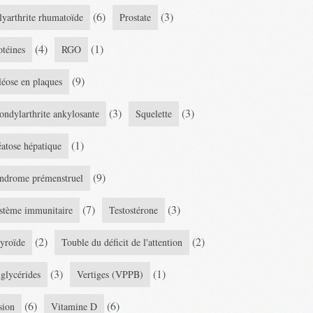
(6)
(3)
lyarthrite rhumatoïde
Prostate
(4)
(1)
otéines
RGO
(9)
léose en plaques
(3)
(3)
ondylarthrite ankylosante
Squelette
(1)
éatose hépatique
(9)
ndrome prémenstruel
(7)
(3)
stème immunitaire
Testostérone
(2)
(2)
yroïde
Touble du déficit de l'attention
(3)
(1)
iglycérides
Vertiges (VPPB)
(6)
(6)
sion
Vitamine D