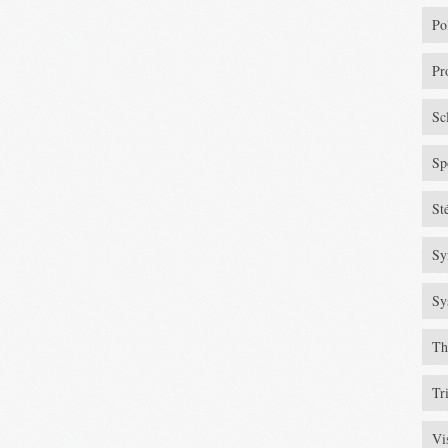
Po
Pr
Sc
Sp
St
Sy
Sy
Th
Tr
Vi