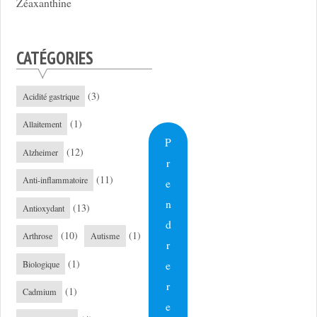
Zéaxanthine
CATÉGORIES
(3)
Acidité gastrique
(1)
Allaitement
P
(12)
Alzheimer
r
(11)
Anti-inflammatoire
e
n
(13)
Antioxydant
d
(10)
(1)
Arthrose
Autisme
r
(1)
e
Biologique
r
(1)
Cadmium
e