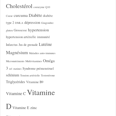
Cholestérol
coenzyme Q10
Diabète
curcuma
diabète
Coeur
dépression
type 2
DMLA
Gingembre
hypertension
Grossesse
gluten
hypertension artérielle
immunité
Lutéine
Infarctus
Jus de grenade
Magnésium
Maladies auto-immunes
Oméga
Micronutriments
Multivitamines
3
Syndrome prémenstruel
sel
statines
sélénium
Tension artérielle
Testostérone
Triglycérides
Vitamine B9
Vitamine
Vitamine C
D
zinc
Vitamine E