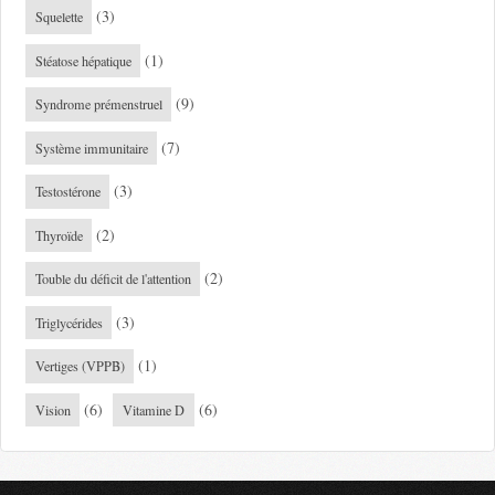
(3)
Squelette
(1)
Stéatose hépatique
(9)
Syndrome prémenstruel
(7)
Système immunitaire
(3)
Testostérone
(2)
Thyroïde
(2)
Touble du déficit de l'attention
(3)
Triglycérides
(1)
Vertiges (VPPB)
(6)
(6)
Vision
Vitamine D