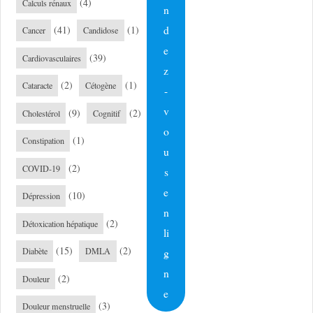
(4)
Calculs rénaux
n
d
(41)
(1)
Cancer
Candidose
e
(39)
Cardiovasculaires
z
(2)
(1)
Cataracte
Cétogène
-
v
(9)
(2)
Cholestérol
Cognitif
o
(1)
Constipation
u
(2)
COVID-19
s
e
(10)
Dépression
n
(2)
Détoxication hépatique
li
(15)
(2)
g
Diabète
DMLA
n
(2)
Douleur
e
(3)
Douleur menstruelle