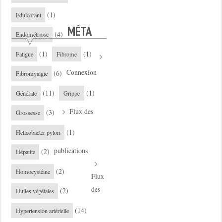
(1)
Edulcorant
MÉTA
(4)
Endométriose
(1)
(1)
Fatigue
Fibrome
Connexion
(6)
Fibromyalgie
(11)
(1)
Générale
Grippe
Flux des
(3)
Grossesse
(1)
Helicobacter pylori
publications
(2)
Hépatite
(2)
Homocystéine
Flux
des
(2)
Huiles végétales
(14)
Hypertension artérielle