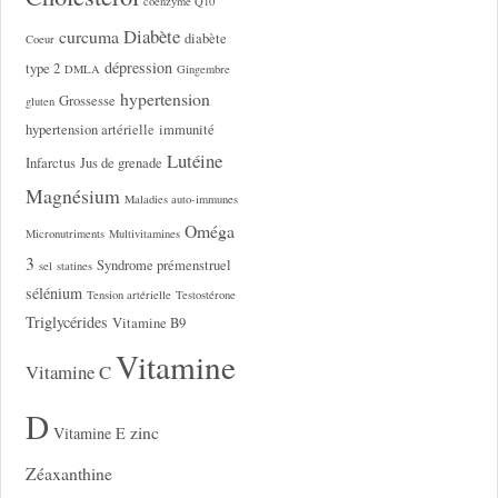
coenzyme Q10
Diabète
curcuma
diabète
Coeur
dépression
type 2
DMLA
Gingembre
hypertension
Grossesse
gluten
hypertension artérielle
immunité
Lutéine
Infarctus
Jus de grenade
Magnésium
Maladies auto-immunes
Oméga
Micronutriments
Multivitamines
3
Syndrome prémenstruel
sel
statines
sélénium
Tension artérielle
Testostérone
Triglycérides
Vitamine B9
Vitamine
Vitamine C
D
zinc
Vitamine E
Zéaxanthine