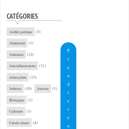
CATÉGORIES
(3)
Acidité gastrique
(1)
Allaitement
P
(12)
Alzheimer
r
(11)
Anti-inflammatoire
e
n
(13)
Antioxydant
d
(10)
(1)
Arthrose
Autisme
r
(1)
e
Biologique
r
(1)
Cadmium
e
(4)
Calculs rénaux
n