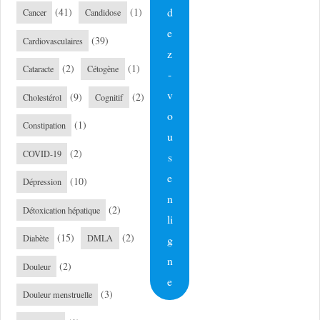
d
(41)
(1)
Cancer
Candidose
e
(39)
Cardiovasculaires
z
(2)
(1)
Cataracte
Cétogène
-
v
(9)
(2)
Cholestérol
Cognitif
o
(1)
Constipation
u
(2)
COVID-19
s
e
(10)
Dépression
n
(2)
Détoxication hépatique
li
(15)
(2)
g
Diabète
DMLA
n
(2)
Douleur
e
(3)
Douleur menstruelle