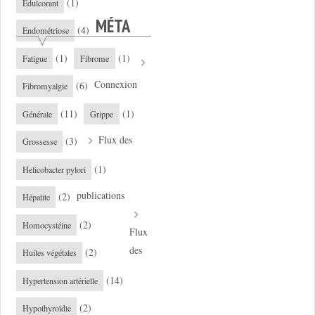
(1)
Edulcorant
MÉTA
(4)
Endométriose
(1)
(1)
Fatigue
Fibrome
Connexion
(6)
Fibromyalgie
(11)
(1)
Générale
Grippe
Flux des
(3)
Grossesse
(1)
Helicobacter pylori
publications
(2)
Hépatite
(2)
Homocystéine
Flux
des
(2)
Huiles végétales
(14)
Hypertension artérielle
(2)
Hypothyroïdie