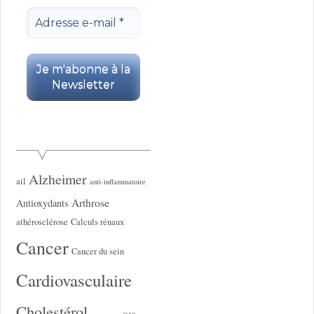
Alzheimer
ail
anti-inflammatoire
Arthrose
Antioxydants
athérosclérose
Calculs rénaux
Cancer
Cancer du sein
Cardiovasculaire
Cholestérol