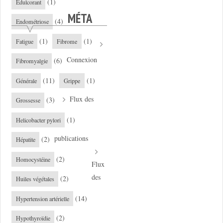
(1)
Edulcorant
MÉTA
(4)
Endométriose
(1)
(1)
Fatigue
Fibrome
Connexion
(6)
Fibromyalgie
(11)
(1)
Générale
Grippe
Flux des
(3)
Grossesse
(1)
Helicobacter pylori
publications
(2)
Hépatite
(2)
Homocystéine
Flux
des
(2)
Huiles végétales
(14)
Hypertension artérielle
(2)
Hypothyroïdie