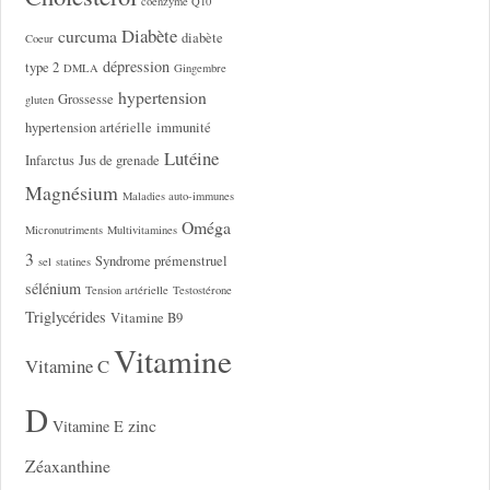
coenzyme Q10
Diabète
curcuma
diabète
Coeur
dépression
type 2
DMLA
Gingembre
hypertension
Grossesse
gluten
hypertension artérielle
immunité
Lutéine
Infarctus
Jus de grenade
Magnésium
Maladies auto-immunes
Oméga
Micronutriments
Multivitamines
3
Syndrome prémenstruel
sel
statines
sélénium
Tension artérielle
Testostérone
Triglycérides
Vitamine B9
Vitamine
Vitamine C
D
zinc
Vitamine E
Zéaxanthine