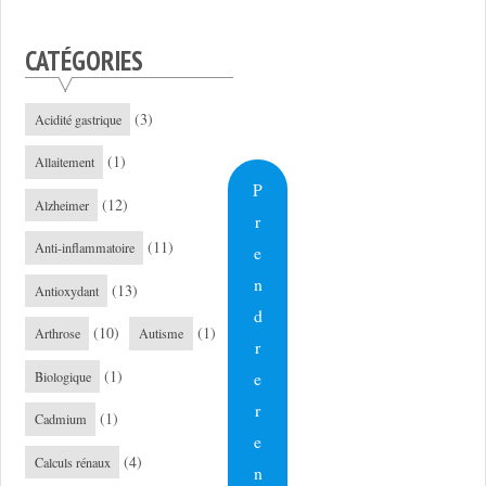
CATÉGORIES
(3)
Acidité gastrique
(1)
Allaitement
P
(12)
Alzheimer
r
(11)
Anti-inflammatoire
e
n
(13)
Antioxydant
d
(10)
(1)
Arthrose
Autisme
r
(1)
e
Biologique
r
(1)
Cadmium
e
(4)
Calculs rénaux
n