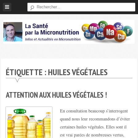
Skip
to
content
Micronutrition-
Santé
ÉTIQUETTE :
HUILES VÉGÉTALES
ATTENTION AUX HUILES VÉGÉTALES !
En consultation beaucoup s’interrogent
quand nous leur recommandons d’éviter
certaines huiles végétales. Elles sont il
est vrai parées de nombreuses vertus,