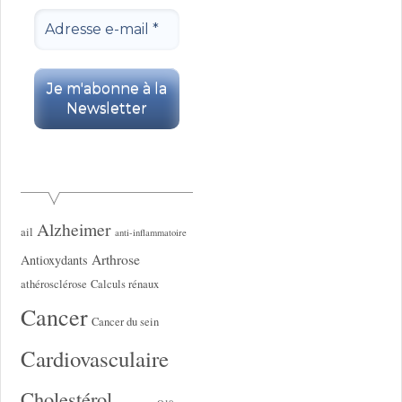
Alzheimer
ail
anti-inflammatoire
Arthrose
Antioxydants
athérosclérose
Calculs rénaux
Cancer
Cancer du sein
Cardiovasculaire
Cholestérol