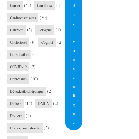
d
(41)
(1)
Cancer
Candidose
e
(39)
Cardiovasculaires
z
(2)
(1)
Cataracte
Cétogène
-
v
(9)
(2)
Cholestérol
Cognitif
o
(1)
Constipation
u
(2)
COVID-19
s
e
(10)
Dépression
n
(2)
Détoxication hépatique
li
(15)
(2)
g
Diabète
DMLA
n
(2)
Douleur
e
(3)
Douleur menstruelle