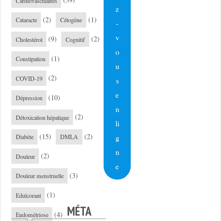
(39)
Cardiovasculaires
z
(2)
(1)
Cataracte
Cétogène
-
v
(9)
(2)
Cholestérol
Cognitif
o
(1)
Constipation
u
(2)
COVID-19
s
e
(10)
Dépression
n
(2)
Détoxication hépatique
li
(15)
(2)
g
Diabète
DMLA
n
(2)
Douleur
e
(3)
Douleur menstruelle
(1)
Edulcorant
MÉTA
(4)
Endométriose