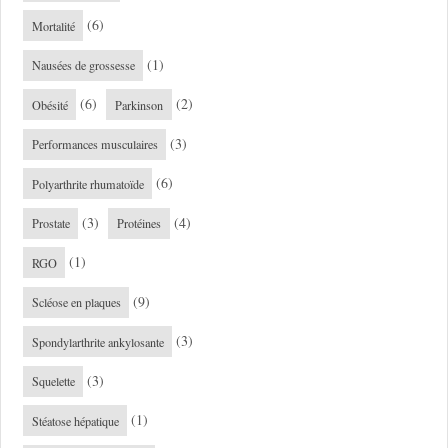
(6)
Mortalité
(1)
Nausées de grossesse
(6)
(2)
Obésité
Parkinson
(3)
Performances musculaires
(6)
Polyarthrite rhumatoïde
(3)
(4)
Prostate
Protéines
(1)
RGO
(9)
Scléose en plaques
(3)
Spondylarthrite ankylosante
(3)
Squelette
(1)
Stéatose hépatique