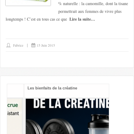
% naturelle : la camomille, dont la tisane
permettrait aux femmes de vivre plus
Lire la suite…
longtemps ! C’est en tous cas ce que
Fabrice
15 Juin 2015
Les bienfaits de la créatine
Vitamines B
cognitif