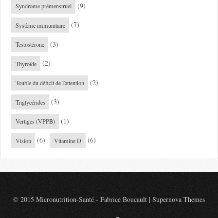
(9)
Syndrome prémenstruel
(7)
Système immunitaire
(3)
Testostérone
(2)
Thyroïde
(2)
Touble du déficit de l'attention
(3)
Triglycérides
(1)
Vertiges (VPPB)
(6)
(6)
Vision
Vitamine D
© 2015 Micronutrition-Santé - Fabrice Boucault
|
Supernova Themes