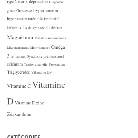
dépression
type 2
DMLA
Gingembre
hypertension
Grossesse
gluten
hypertension artérielle
immunité
Lutéine
Infarctus
Jus de grenade
Magnésium
Maladies auto-immunes
Oméga
Micronutriments
Multivitamines
3
Syndrome prémenstruel
sel
statines
sélénium
Tension artérielle
Testostérone
Triglycérides
Vitamine B9
Vitamine
Vitamine C
D
zinc
Vitamine E
Zéaxanthine