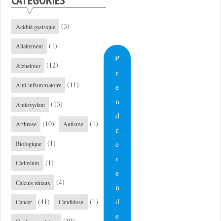
CATÉGORIES
(3)
Acidité gastrique
(1)
Allaitement
P
(12)
Alzheimer
r
(11)
Anti-inflammatoire
e
n
(13)
Antioxydant
d
(10)
(1)
Arthrose
Autisme
r
(1)
e
Biologique
r
(1)
Cadmium
e
(4)
Calculs rénaux
n
d
(41)
(1)
Cancer
Candidose
e