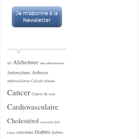
Alzheimer
ail
anti-inflammatoire
Arthrose
Antioxydants
athérosclérose
Calculs rénaux
Cancer
Cancer du sein
Cardiovasculaire
Cholestérol
coenzyme Q10
Diabète
curcuma
diabète
Coeur