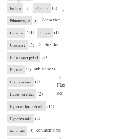
(1)
(1)
Fatigue
Fibrome
Connexion
(6)
Fibromyalgie
(11)
(1)
Générale
Grippe
Flux des
(3)
Grossesse
(1)
Helicobacter pylori
publications
(2)
Hépatite
(2)
Homocystéine
Flux
des
(2)
Huiles végétales
(14)
Hypertension artérielle
(2)
Hypothyroïdie
commentaires
(9)
Immunité