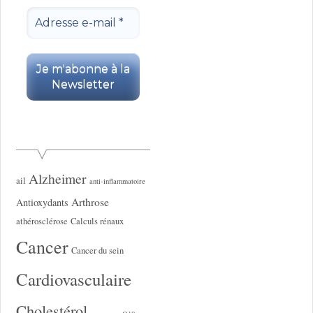
Alzheimer
ail
anti-inflammatoire
Arthrose
Antioxydants
athérosclérose
Calculs rénaux
Cancer
Cancer du sein
Cardiovasculaire
Cholestérol