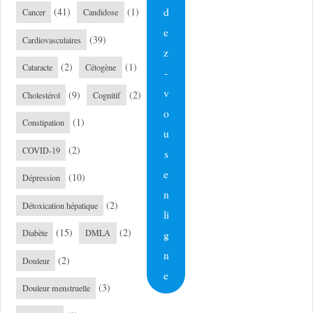
d
(41)
(1)
Cancer
Candidose
e
(39)
Cardiovasculaires
z
(2)
(1)
Cataracte
Cétogène
-
v
(9)
(2)
Cholestérol
Cognitif
o
(1)
Constipation
u
(2)
COVID-19
s
e
(10)
Dépression
n
(2)
Détoxication hépatique
li
(15)
(2)
g
Diabète
DMLA
n
(2)
Douleur
e
(3)
Douleur menstruelle