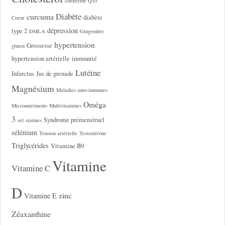
coenzyme Q10
Diabète
curcuma
diabète
Coeur
dépression
type 2
DMLA
Gingembre
hypertension
Grossesse
gluten
hypertension artérielle
immunité
Lutéine
Infarctus
Jus de grenade
Magnésium
Maladies auto-immunes
Oméga
Micronutriments
Multivitamines
3
Syndrome prémenstruel
sel
statines
sélénium
Tension artérielle
Testostérone
Triglycérides
Vitamine B9
Vitamine
Vitamine C
D
zinc
Vitamine E
Zéaxanthine