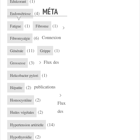
(1)
Edulcorant
MÉTA
(4)
Endométriose
(1)
(1)
Fatigue
Fibrome
Connexion
(6)
Fibromyalgie
(11)
(1)
Générale
Grippe
Flux des
(3)
Grossesse
(1)
Helicobacter pylori
publications
(2)
Hépatite
(2)
Homocystéine
Flux
des
(2)
Huiles végétales
(14)
Hypertension artérielle
(2)
Hypothyroïdie