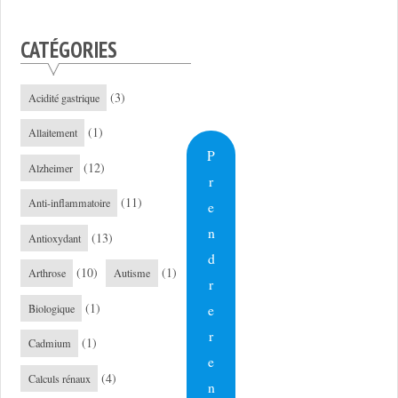
CATÉGORIES
(3)
Acidité gastrique
(1)
Allaitement
P
(12)
Alzheimer
r
(11)
Anti-inflammatoire
e
n
(13)
Antioxydant
d
(10)
(1)
Arthrose
Autisme
r
(1)
e
Biologique
r
(1)
Cadmium
e
(4)
Calculs rénaux
n