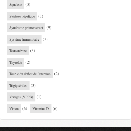
(3)
Squelette
(1)
Stéatose hépatique
(9)
Syndrome prémenstruel
(7)
Système immunitaire
(3)
Testostérone
(2)
Thyroïde
(2)
Touble du déficit de l'attention
(3)
Triglycérides
(1)
Vertiges (VPPB)
(6)
(6)
Vision
Vitamine D