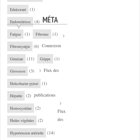
(1)
Edulcorant
MÉTA
(4)
Endométriose
(1)
(1)
Fatigue
Fibrome
Connexion
(6)
Fibromyalgie
(11)
(1)
Générale
Grippe
Flux des
(3)
Grossesse
(1)
Helicobacter pylori
publications
(2)
Hépatite
(2)
Homocystéine
Flux
des
(2)
Huiles végétales
(14)
Hypertension artérielle