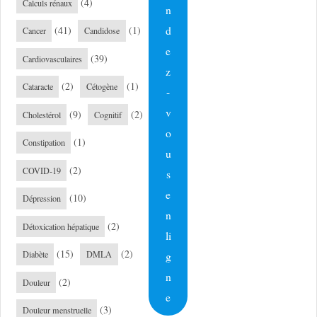
(4)
Calculs rénaux
n
d
(41)
(1)
Cancer
Candidose
e
(39)
Cardiovasculaires
z
(2)
(1)
Cataracte
Cétogène
-
v
(9)
(2)
Cholestérol
Cognitif
o
(1)
Constipation
u
(2)
COVID-19
s
e
(10)
Dépression
n
(2)
Détoxication hépatique
li
(15)
(2)
g
Diabète
DMLA
n
(2)
Douleur
e
(3)
Douleur menstruelle