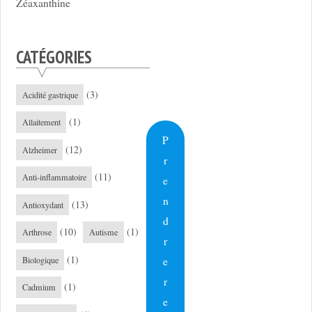
Zéaxanthine
CATÉGORIES
(3)
Acidité gastrique
(1)
Allaitement
P
(12)
Alzheimer
r
(11)
Anti-inflammatoire
e
n
(13)
Antioxydant
d
(10)
(1)
Arthrose
Autisme
r
(1)
e
Biologique
r
(1)
Cadmium
e