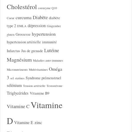
Cholestérol
coenzyme Q10
Diabète
curcuma
diabète
Coeur
dépression
type 2
DMLA
Gingembre
hypertension
Grossesse
gluten
hypertension artérielle
immunité
Lutéine
Infarctus
Jus de grenade
Magnésium
Maladies auto-immunes
Oméga
Micronutriments
Multivitamines
3
Syndrome prémenstruel
sel
statines
sélénium
Tension artérielle
Testostérone
Triglycérides
Vitamine B9
Vitamine
Vitamine C
D
zinc
Vitamine E