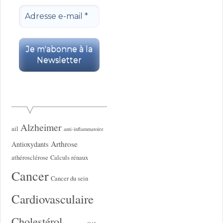
Alzheimer
ail
anti-inflammatoire
Arthrose
Antioxydants
athérosclérose
Calculs rénaux
Cancer
Cancer du sein
Cardiovasculaire
Cholestérol