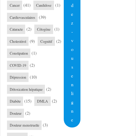
d
(41)
(1)
Cancer
Candidose
e
(39)
Cardiovasculaires
z
(2)
(1)
Cataracte
Cétogène
-
v
(9)
(2)
Cholestérol
Cognitif
o
(1)
Constipation
u
(2)
COVID-19
s
e
(10)
Dépression
n
(2)
Détoxication hépatique
li
(15)
(2)
g
Diabète
DMLA
n
(2)
Douleur
e
(3)
Douleur menstruelle