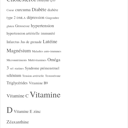
coenzyme Q10
Diabète
curcuma
diabète
Coeur
dépression
type 2
DMLA
Gingembre
hypertension
Grossesse
gluten
hypertension artérielle
immunité
Lutéine
Infarctus
Jus de grenade
Magnésium
Maladies auto-immunes
Oméga
Micronutriments
Multivitamines
3
Syndrome prémenstruel
sel
statines
sélénium
Tension artérielle
Testostérone
Triglycérides
Vitamine B9
Vitamine
Vitamine C
D
zinc
Vitamine E
Zéaxanthine