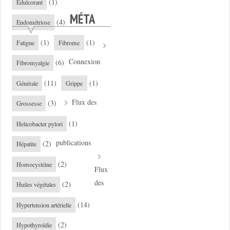
(1)
Edulcorant
MÉTA
(4)
Endométriose
(1)
(1)
Fatigue
Fibrome
Connexion
(6)
Fibromyalgie
(11)
(1)
Générale
Grippe
Flux des
(3)
Grossesse
(1)
Helicobacter pylori
publications
(2)
Hépatite
(2)
Homocystéine
Flux
des
(2)
Huiles végétales
(14)
Hypertension artérielle
(2)
Hypothyroïdie