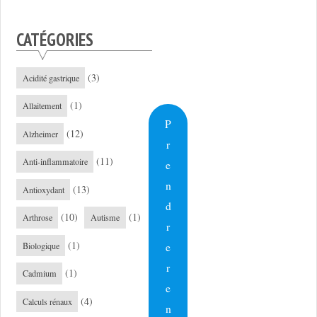
CATÉGORIES
(3)
Acidité gastrique
(1)
Allaitement
P
(12)
Alzheimer
r
(11)
Anti-inflammatoire
e
n
(13)
Antioxydant
d
(10)
(1)
Arthrose
Autisme
r
(1)
e
Biologique
r
(1)
Cadmium
e
(4)
Calculs rénaux
n