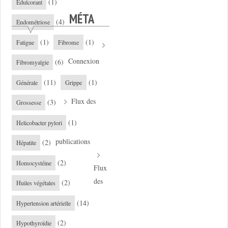
(1)
Edulcorant
MÉTA
(4)
Endométriose
(1)
(1)
Fatigue
Fibrome
Connexion
(6)
Fibromyalgie
(11)
(1)
Générale
Grippe
Flux des
(3)
Grossesse
(1)
Helicobacter pylori
publications
(2)
Hépatite
(2)
Homocystéine
Flux
des
(2)
Huiles végétales
(14)
Hypertension artérielle
(2)
Hypothyroïdie