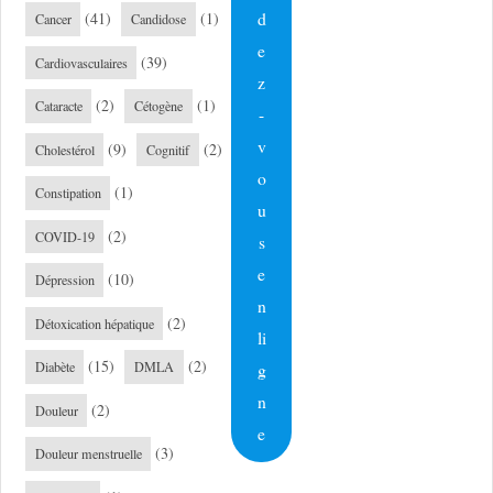
d
(41)
(1)
Cancer
Candidose
e
(39)
Cardiovasculaires
z
(2)
(1)
Cataracte
Cétogène
-
v
(9)
(2)
Cholestérol
Cognitif
o
(1)
Constipation
u
(2)
COVID-19
s
e
(10)
Dépression
n
(2)
Détoxication hépatique
li
(15)
(2)
g
Diabète
DMLA
n
(2)
Douleur
e
(3)
Douleur menstruelle