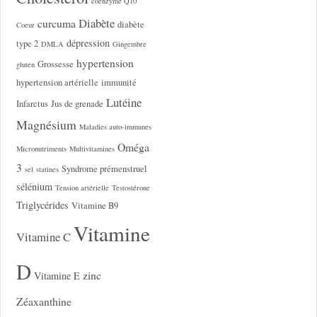
coenzyme Q10
Diabète
curcuma
diabète
Coeur
dépression
type 2
DMLA
Gingembre
hypertension
Grossesse
gluten
hypertension artérielle
immunité
Lutéine
Infarctus
Jus de grenade
Magnésium
Maladies auto-immunes
Oméga
Micronutriments
Multivitamines
3
Syndrome prémenstruel
sel
statines
sélénium
Tension artérielle
Testostérone
Triglycérides
Vitamine B9
Vitamine
Vitamine C
D
zinc
Vitamine E
Zéaxanthine