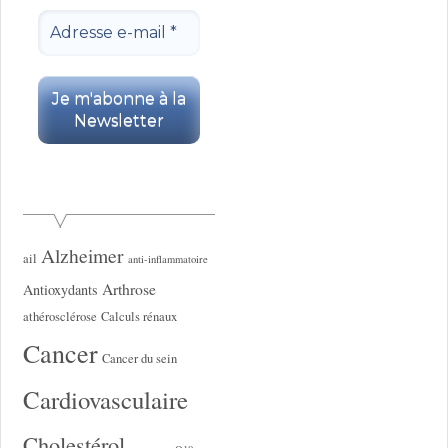
Alzheimer
ail
anti-inflammatoire
Arthrose
Antioxydants
athérosclérose
Calculs rénaux
Cancer
Cancer du sein
Cardiovasculaire
Cholestérol