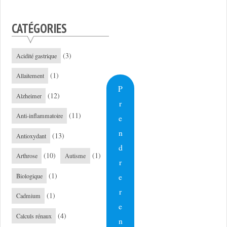
CATÉGORIES
(3)
Acidité gastrique
(1)
Allaitement
P
(12)
Alzheimer
r
(11)
Anti-inflammatoire
e
n
(13)
Antioxydant
d
(10)
(1)
Arthrose
Autisme
r
(1)
e
Biologique
r
(1)
Cadmium
e
(4)
Calculs rénaux
n