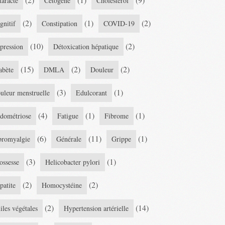
taracte
Cétogène
Cholestérol
(2)
(1)
(2)
gnitif
Constipation
COVID-19
(10)
(2)
pression
Détoxication hépatique
(15)
(2)
(2)
abète
DMLA
Douleur
(3)
(1)
uleur menstruelle
Edulcorant
(4)
(1)
(1)
dométriose
Fatigue
Fibrome
(6)
(11)
(1)
bromyalgie
Générale
Grippe
(3)
(1)
ossesse
Helicobacter pylori
(2)
(2)
patite
Homocystéine
(2)
(14)
iles végétales
Hypertension artérielle