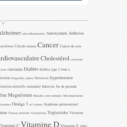
Alzheimer
Arthrose
Antioxydants
anti-inflammatoire
Cancer
rosclérose
Calculs rénaux
Cancer du sein
rdiovasculaire
Cholestérol
coenzyme
Diabète
curcuma
diabète type 2
Coeur
DMLA
hypertension
ession
Grossesse
Gingembre
gluten
tension artérielle
immunité
Infarctus
Jus de grenade
Magnésium
éine
Maladies auto-immunes
Micronutriments
Oméga 3
Syndrome prémenstruel
vitamines
sel
statines
nium
Triglycérides
Vitamine
Tension artérielle
Testostérone
Vitamine D
Vitamine C
zinc
Vitamine E