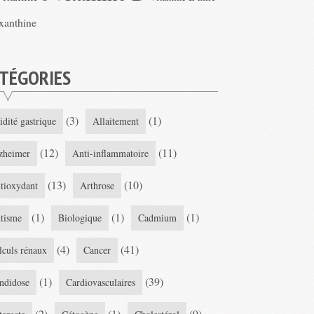
xanthine
TÉGORIES
(3)
(1)
idité gastrique
Allaitement
(12)
(11)
zheimer
Anti-inflammatoire
(13)
(10)
tioxydant
Arthrose
(1)
(1)
(1)
tisme
Biologique
Cadmium
(4)
(41)
lculs rénaux
Cancer
(1)
(39)
ndidose
Cardiovasculaires
(2)
(1)
(9)