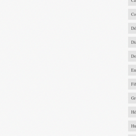
Ca
Co
Dé
Di
Do
En
Fi
Gr
Hé
Hu