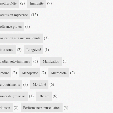
(2)
(9)
pothyroïdie
Immunité
(13)
farctus du myocarde
(3)
tolérance gluten
(3)
toxication aux métaux lourds
(2)
(1)
it et santé
Longévité
(5)
(1)
ladies auto-immunes
Mastication
(3)
(2)
(2)
moire
Ménopause
Microbiote
(3)
(6)
cronutriments
Mortalité
(1)
(6)
usées de grossesse
Obésité
(2)
(3)
rkinson
Performances musculaires