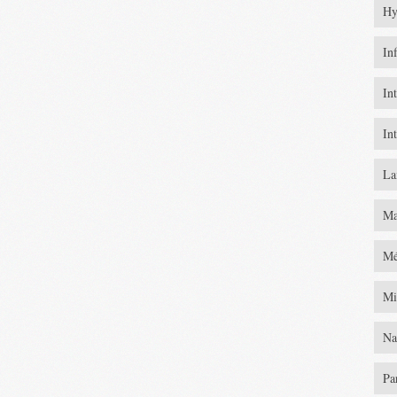
Hy
In
In
In
La
Ma
Mé
Mi
Na
Pa