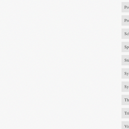
Po
Pr
Sc
Sp
St
Sy
Sy
Th
Tr
Vi