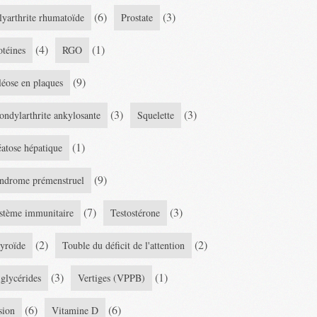
(6)
(3)
lyarthrite rhumatoïde
Prostate
(4)
(1)
otéines
RGO
(9)
léose en plaques
(3)
(3)
ondylarthrite ankylosante
Squelette
(1)
éatose hépatique
(9)
ndrome prémenstruel
(7)
(3)
stème immunitaire
Testostérone
(2)
(2)
yroïde
Touble du déficit de l'attention
(3)
(1)
iglycérides
Vertiges (VPPB)
(6)
(6)
sion
Vitamine D