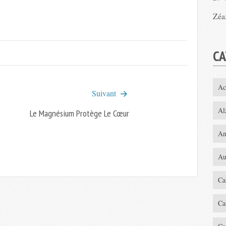
Zéa
CA
Ac
Suivant
Al
Le Magnésium Protège Le Cœur
An
Au
Ca
Ca