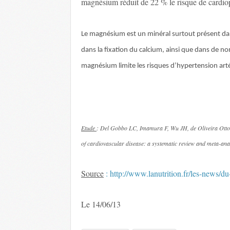
magnésium réduit de 22 % le risque de cardio
Le magnésium est un minéral surtout présent dans l
dans la fixation du calcium, ainsi que dans de 
magnésium limite les risques d’hypertension artér
Etude
: Del Gobbo LC, Imamura F, Wu JH, de Oliveira Otto
of cardiovascular disease: a systematic review and meta-ana
Source
:
http://www.lanutrition.fr/les-news/d
Le 14/06/13