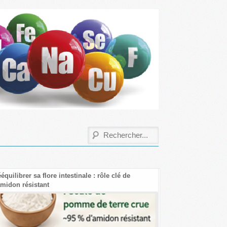
librer sa flore intestinale : rôle clé de
Les bienfaits de la créa
don résistant