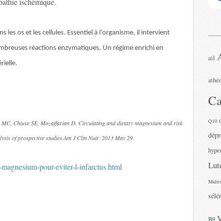
pathie ischémique.
es os et les cellules. Essentiel à l’organisme, il intervient
nombreuses réactions enzymatiques. Un régime enrichi en
ail
ielle.
athé
Ca
Q10
 MC, Chiuve SE, Mozaffarian D. Circulating and dietary magnesium and risk
dépr
lysis of prospective studies.Am J Clin Nutr. 2013 May 29.
hyper
Lut
u-magnesium-pour-eviter-l-infarctus.html
Multi
sélé
B9