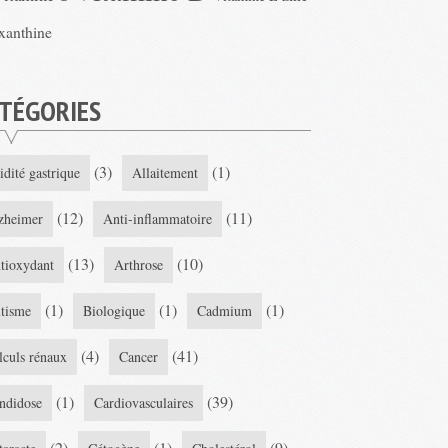
xanthine
TÉGORIES
(3)
(1)
idité gastrique
Allaitement
(12)
(11)
zheimer
Anti-inflammatoire
(13)
(10)
tioxydant
Arthrose
(1)
(1)
(1)
tisme
Biologique
Cadmium
(4)
(41)
lculs rénaux
Cancer
(1)
(39)
ndidose
Cardiovasculaires
(2)
(1)
(9)