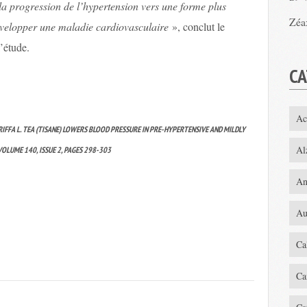
r la progression de l’hypertension vers une forme plus
Zéa
développer une maladie cardiovasculaire
», conclut le
’étude.
CA
Ac
BDARIFFA L. TEA (TISANE) LOWERS BLOOD PRESSURE IN PRE-HYPERTENSIVE AND MILDLY
Al
OLUME 140, ISSUE 2, PAGES 298-303
An
Au
Ca
Ca