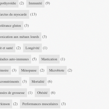
(2)
(9)
pothyroïdie
Immunité
(13)
farctus du myocarde
(3)
tolérance gluten
(3)
toxication aux métaux lourds
(2)
(1)
it et santé
Longévité
(5)
(1)
ladies auto-immunes
Mastication
(3)
(2)
(2)
moire
Ménopause
Microbiote
(3)
(6)
cronutriments
Mortalité
(1)
(6)
usées de grossesse
Obésité
(2)
(3)
rkinson
Performances musculaires