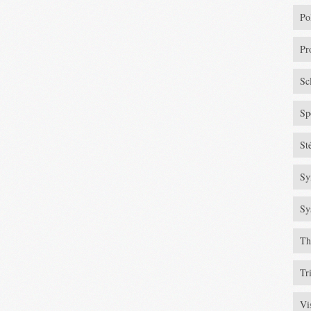
Po
Pr
Sc
Sp
St
Sy
Sy
Th
Tr
Vi