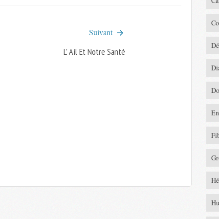
Ca
Co
Suivant
Dé
L’ Ail Et Notre Santé
Di
Do
En
Fi
Gr
Hé
Hu