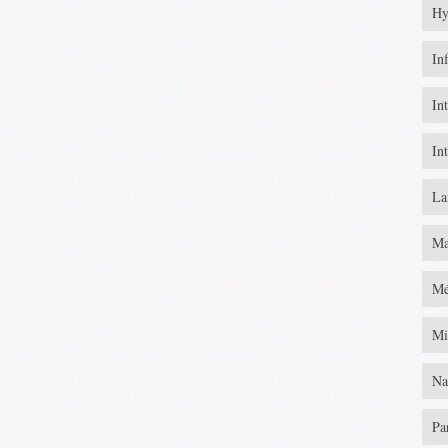
Hy
In
In
In
La
Ma
Mé
Mi
Na
Pa