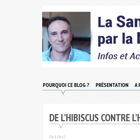
Skip
to
content
Micronutrition-
Santé
POURQUOI CE BLOG ?
PRÉSENTATION
A 
DE L’HIBISCUS CONTRE L
[A-]
[A+]