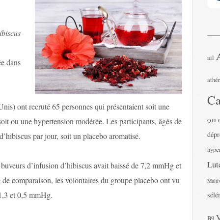
ibiscus
ail
iée dans
athé
Ca
Unis) ont recruté 65 personnes qui présentaient soit une
soit ou une hypertension modérée. Les participants, âgés de
Q10
dépr
 d’hibiscus par jour, soit un placebo aromatisé.
hyper
Lut
s buveurs d’infusion d’hibiscus avait baissé de 7,2 mmHg et
e de comparaison, les volontaires du groupe placebo ont vu
Multi
 1,3 et 0,5 mmHg.
sélé
B9