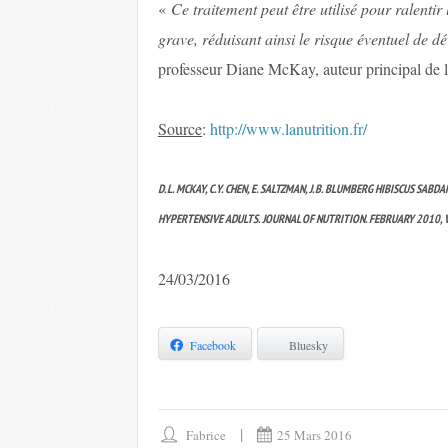
«
Ce traitement peut être utilisé pour ralenti
grave, réduisant ainsi le risque éventuel de 
professeur Diane McKay, auteur principal de l
Source
:
http://www.lanutrition.fr/
D.L. MCKAY, C.Y. CHEN, E. SALTZMAN, J.B. BLUMBERG HIBISCUS SA
HYPERTENSIVE ADULTS. JOURNAL OF NUTRITION. FEBRUARY 2010, V
24/03/2016
Facebook
Bluesky
Fabrice
25 Mars 2016