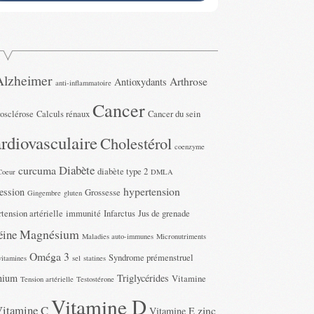
Alzheimer
Arthrose
Antioxydants
anti-inflammatoire
Cancer
rosclérose
Calculs rénaux
Cancer du sein
rdiovasculaire
Cholestérol
coenzyme
Diabète
curcuma
diabète type 2
Coeur
DMLA
hypertension
ession
Grossesse
Gingembre
gluten
tension artérielle
immunité
Infarctus
Jus de grenade
Magnésium
éine
Maladies auto-immunes
Micronutriments
Oméga 3
Syndrome prémenstruel
vitamines
sel
statines
nium
Triglycérides
Vitamine
Tension artérielle
Testostérone
Vitamine D
Vitamine C
zinc
Vitamine E