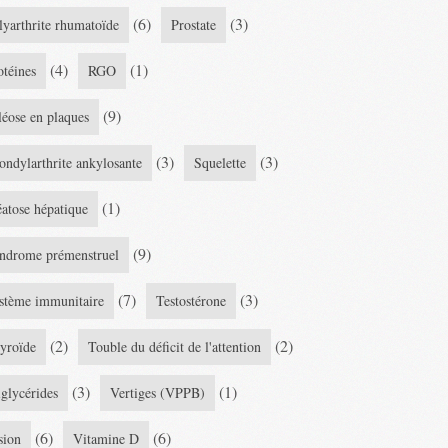
(6)
(3)
lyarthrite rhumatoïde
Prostate
(4)
(1)
otéines
RGO
(9)
léose en plaques
(3)
(3)
ondylarthrite ankylosante
Squelette
(1)
éatose hépatique
(9)
ndrome prémenstruel
(7)
(3)
stème immunitaire
Testostérone
(2)
(2)
yroïde
Touble du déficit de l'attention
(3)
(1)
iglycérides
Vertiges (VPPB)
(6)
(6)
sion
Vitamine D