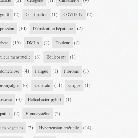
taracte
Cétogène
Cholestérol
(2)
(1)
(2)
gnitif
Constipation
COVID-19
(10)
(2)
pression
Détoxication hépatique
(15)
(2)
(2)
abète
DMLA
Douleur
(3)
(1)
uleur menstruelle
Edulcorant
(4)
(1)
(1)
dométriose
Fatigue
Fibrome
(6)
(11)
(1)
bromyalgie
Générale
Grippe
(3)
(1)
ossesse
Helicobacter pylori
(2)
(2)
patite
Homocystéine
(2)
(14)
iles végétales
Hypertension artérielle