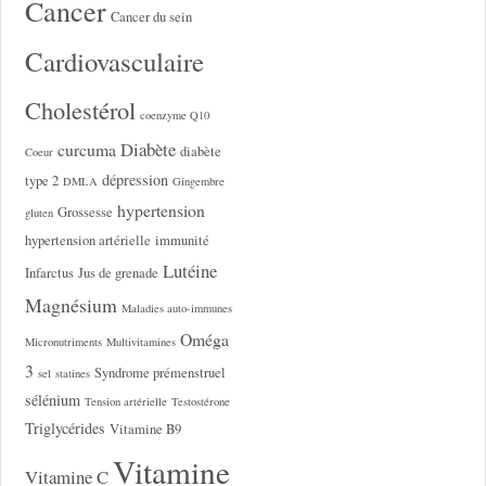
Cancer
Cancer du sein
Cardiovasculaire
Cholestérol
coenzyme Q10
Diabète
curcuma
diabète
Coeur
dépression
type 2
DMLA
Gingembre
hypertension
Grossesse
gluten
hypertension artérielle
immunité
Lutéine
Infarctus
Jus de grenade
Magnésium
Maladies auto-immunes
Oméga
Micronutriments
Multivitamines
3
Syndrome prémenstruel
sel
statines
sélénium
Tension artérielle
Testostérone
Triglycérides
Vitamine B9
Vitamine
Vitamine C