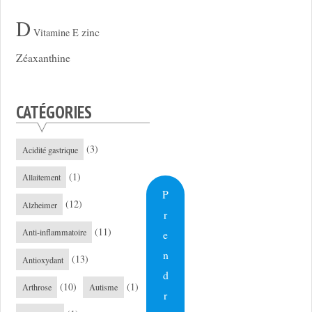
D
zinc
Vitamine E
Zéaxanthine
CATÉGORIES
(3)
Acidité gastrique
(1)
Allaitement
P
(12)
Alzheimer
r
(11)
Anti-inflammatoire
e
n
(13)
Antioxydant
d
(10)
(1)
Arthrose
Autisme
r