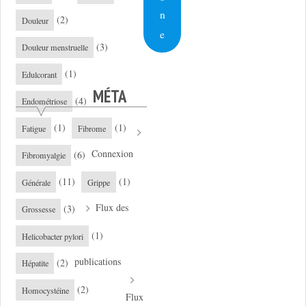
n
(2)
Douleur
e
(3)
Douleur menstruelle
(1)
Edulcorant
MÉTA
(4)
Endométriose
(1)
(1)
Fatigue
Fibrome
Connexion
(6)
Fibromyalgie
(11)
(1)
Générale
Grippe
Flux des
(3)
Grossesse
(1)
Helicobacter pylori
publications
(2)
Hépatite
(2)
Homocystéine
Flux