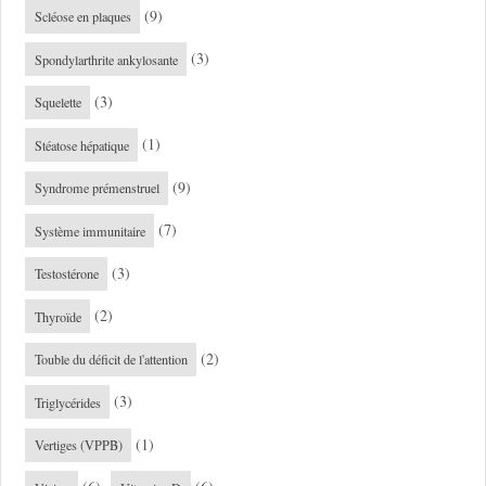
(9)
Scléose en plaques
(3)
Spondylarthrite ankylosante
(3)
Squelette
(1)
Stéatose hépatique
(9)
Syndrome prémenstruel
(7)
Système immunitaire
(3)
Testostérone
(2)
Thyroïde
(2)
Touble du déficit de l'attention
(3)
Triglycérides
(1)
Vertiges (VPPB)