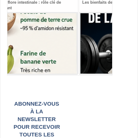
Les bienfaits de la créatine
Vitamines B
cognitif
ABONNEZ-VOUS
À LA
NEWSLETTER
POUR RECEVOIR
TOUTES LES