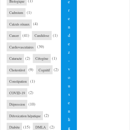
(1)
e
Biologique
r
(1)
Cadmium
e
(4)
Calculs rénaux
n
d
(41)
(1)
Cancer
Candidose
e
(39)
Cardiovasculaires
z
(2)
(1)
Cataracte
Cétogène
-
v
(9)
(2)
Cholestérol
Cognitif
o
(1)
Constipation
u
(2)
COVID-19
s
e
(10)
Dépression
n
(2)
Détoxication hépatique
li
(15)
(2)
g
Diabète
DMLA