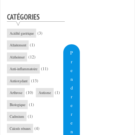
CATÉGORIES
(3)
Acidité gastrique
(1)
Allaitement
P
(12)
Alzheimer
r
(11)
Anti-inflammatoire
e
n
(13)
Antioxydant
d
(10)
(1)
Arthrose
Autisme
r
(1)
e
Biologique
r
(1)
Cadmium
e
(4)
Calculs rénaux
n