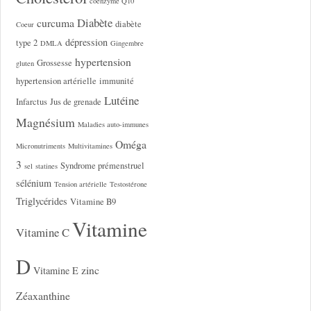
coenzyme Q10
Diabète
curcuma
diabète
Coeur
dépression
type 2
DMLA
Gingembre
hypertension
Grossesse
gluten
hypertension artérielle
immunité
Lutéine
Infarctus
Jus de grenade
Magnésium
Maladies auto-immunes
Oméga
Micronutriments
Multivitamines
3
Syndrome prémenstruel
sel
statines
sélénium
Tension artérielle
Testostérone
Triglycérides
Vitamine B9
Vitamine
Vitamine C
D
zinc
Vitamine E
Zéaxanthine