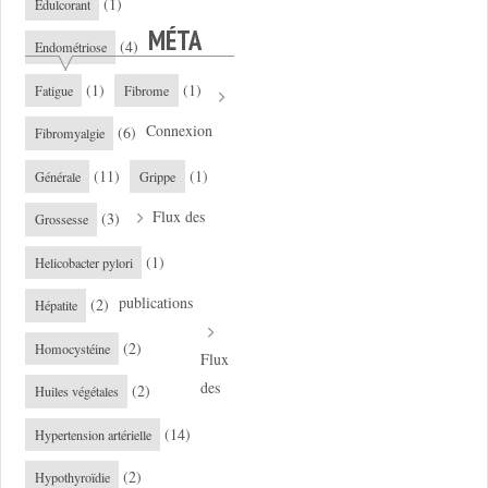
(1)
Edulcorant
MÉTA
(4)
Endométriose
(1)
(1)
Fatigue
Fibrome
Connexion
(6)
Fibromyalgie
(11)
(1)
Générale
Grippe
Flux des
(3)
Grossesse
(1)
Helicobacter pylori
publications
(2)
Hépatite
(2)
Homocystéine
Flux
des
(2)
Huiles végétales
(14)
Hypertension artérielle
(2)
Hypothyroïdie