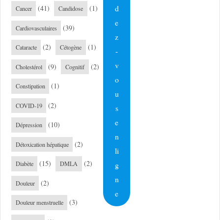
d
(41)
(1)
Cancer
Candidose
e
(39)
Cardiovasculaires
z
(2)
(1)
Cataracte
Cétogène
-
v
(9)
(2)
Cholestérol
Cognitif
o
(1)
Constipation
u
(2)
COVID-19
s
e
(10)
Dépression
n
(2)
Détoxication hépatique
li
(15)
(2)
g
Diabète
DMLA
n
(2)
Douleur
e
(3)
Douleur menstruelle