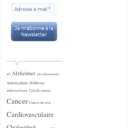
Alzheimer
ail
anti-inflammatoire
Arthrose
Antioxydants
athérosclérose
Calculs rénaux
Cancer
Cancer du sein
Cardiovasculaire
Cholestérol