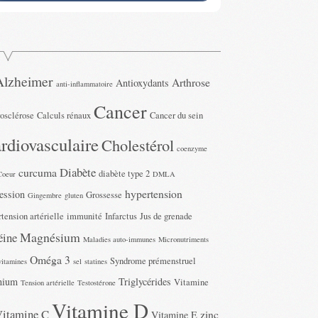
Alzheimer
Arthrose
Antioxydants
anti-inflammatoire
Cancer
rosclérose
Calculs rénaux
Cancer du sein
rdiovasculaire
Cholestérol
coenzyme
Diabète
curcuma
diabète type 2
Coeur
DMLA
hypertension
ession
Grossesse
Gingembre
gluten
tension artérielle
immunité
Infarctus
Jus de grenade
Magnésium
éine
Maladies auto-immunes
Micronutriments
Oméga 3
Syndrome prémenstruel
vitamines
sel
statines
nium
Triglycérides
Vitamine
Tension artérielle
Testostérone
Vitamine D
Vitamine C
zinc
Vitamine E