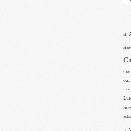
ail
athé
Ca
Q10
dépr
hyper
Lut
Multi
sélé
B9