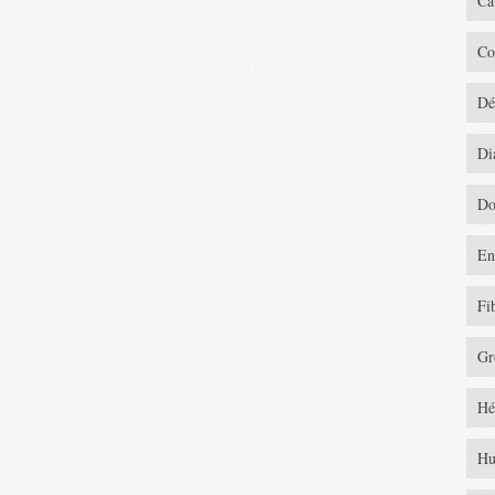
Ca
Co
Dé
Di
Do
En
Fi
Gr
Hé
Hu