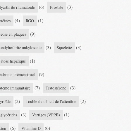
(6)
(3)
lyarthrite rhumatoïde
Prostate
(4)
(1)
otéines
RGO
(9)
léose en plaques
(3)
(3)
ondylarthrite ankylosante
Squelette
(1)
éatose hépatique
(9)
ndrome prémenstruel
(7)
(3)
stème immunitaire
Testostérone
(2)
(2)
yroïde
Touble du déficit de l'attention
(3)
(1)
iglycérides
Vertiges (VPPB)
(6)
(6)
sion
Vitamine D