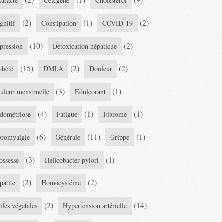
taracte
Cétogène
Cholestérol
(2)
(1)
(2)
gnitif
Constipation
COVID-19
(10)
(2)
pression
Détoxication hépatique
(15)
(2)
(2)
abète
DMLA
Douleur
(3)
(1)
uleur menstruelle
Edulcorant
(4)
(1)
(1)
dométriose
Fatigue
Fibrome
(6)
(11)
(1)
bromyalgie
Générale
Grippe
(3)
(1)
ossesse
Helicobacter pylori
(2)
(2)
patite
Homocystéine
(2)
(14)
iles végétales
Hypertension artérielle