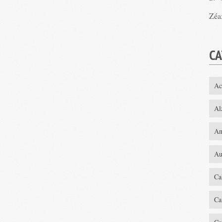
Zéa
CA
Ac
Al
An
Au
Ca
Ca