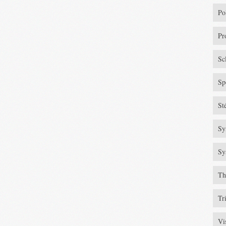
Po
Pr
Sc
Sp
St
Sy
Sy
Th
Tr
Vi