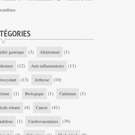
xanthine
TÉGORIES
(3)
(1)
idité gastrique
Allaitement
(12)
(11)
zheimer
Anti-inflammatoire
(13)
(10)
tioxydant
Arthrose
(1)
(1)
(1)
tisme
Biologique
Cadmium
(4)
(41)
lculs rénaux
Cancer
(1)
(39)
ndidose
Cardiovasculaires
(2)
(1)
(9)