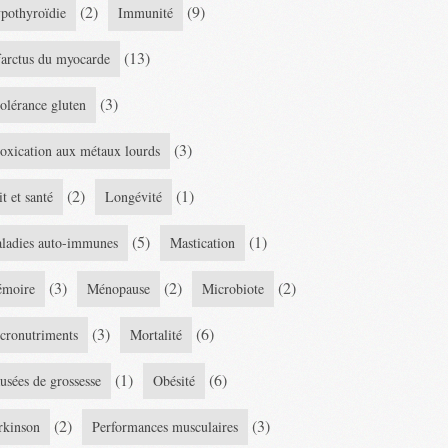
(2)
(9)
pothyroïdie
Immunité
(13)
farctus du myocarde
(3)
tolérance gluten
(3)
toxication aux métaux lourds
(2)
(1)
it et santé
Longévité
(5)
(1)
ladies auto-immunes
Mastication
(3)
(2)
(2)
moire
Ménopause
Microbiote
(3)
(6)
cronutriments
Mortalité
(1)
(6)
usées de grossesse
Obésité
(2)
(3)
rkinson
Performances musculaires