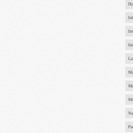
Hy
In
In
In
La
Ma
Mé
Mi
Na
Pa