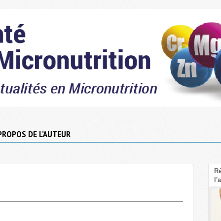
PROPOS DE L’AUTEUR
Le Psyllium : La fibre sous-cotée pour faire
Réé
baisser le cholestérol LDL
l'