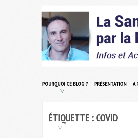
Skip
to
content
Micronutrition-
Santé
POURQUOI CE BLOG ?
PRÉSENTATION
A 
ÉTIQUETTE :
COVID