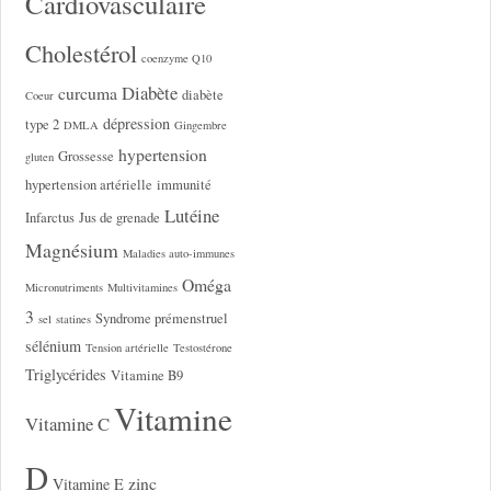
Cardiovasculaire
Cholestérol
coenzyme Q10
Diabète
curcuma
diabète
Coeur
dépression
type 2
DMLA
Gingembre
hypertension
Grossesse
gluten
hypertension artérielle
immunité
Lutéine
Infarctus
Jus de grenade
Magnésium
Maladies auto-immunes
Oméga
Micronutriments
Multivitamines
3
Syndrome prémenstruel
sel
statines
sélénium
Tension artérielle
Testostérone
Triglycérides
Vitamine B9
Vitamine
Vitamine C
D
zinc
Vitamine E