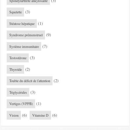
(3)
Spondylarthrite ankylosante
(3)
Squelette
(1)
Stéatose hépatique
(9)
Syndrome prémenstruel
(7)
Système immunitaire
(3)
Testostérone
(2)
Thyroïde
(2)
Touble du déficit de l'attention
(3)
Triglycérides
(1)
Vertiges (VPPB)
(6)
(6)
Vision
Vitamine D