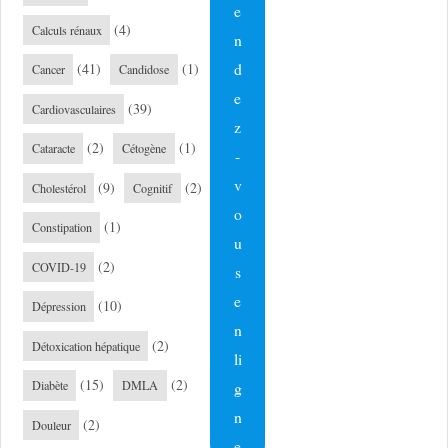
e
(4)
Calculs rénaux
n
d
(41)
(1)
Cancer
Candidose
e
(39)
Cardiovasculaires
z
(2)
(1)
Cataracte
Cétogène
-
v
(9)
(2)
Cholestérol
Cognitif
o
(1)
Constipation
u
(2)
COVID-19
s
e
(10)
Dépression
n
(2)
Détoxication hépatique
li
(15)
(2)
g
Diabète
DMLA
n
(2)
Douleur
e