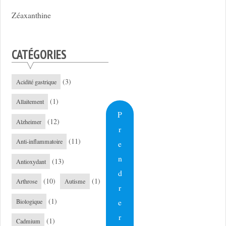
Zéaxanthine
CATÉGORIES
(3)
Acidité gastrique
(1)
Allaitement
P
(12)
Alzheimer
r
(11)
Anti-inflammatoire
e
n
(13)
Antioxydant
d
(10)
(1)
Arthrose
Autisme
r
(1)
e
Biologique
r
(1)
Cadmium