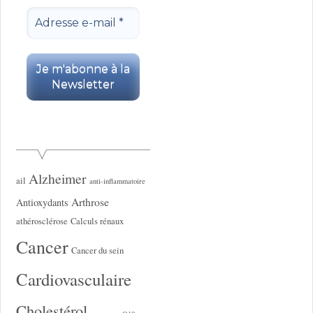
Alzheimer
ail
anti-inflammatoire
Arthrose
Antioxydants
athérosclérose
Calculs rénaux
Cancer
Cancer du sein
Cardiovasculaire
Cholestérol