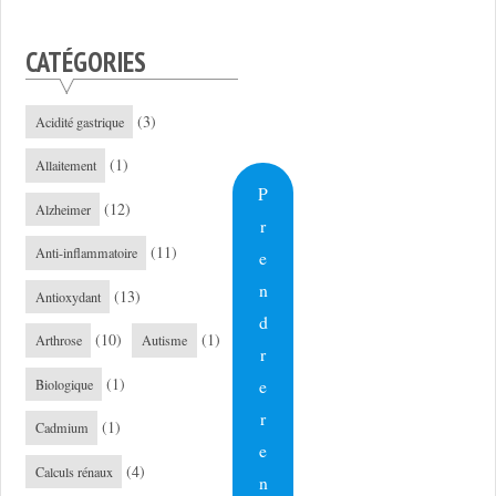
CATÉGORIES
(3)
Acidité gastrique
(1)
Allaitement
P
(12)
Alzheimer
r
(11)
Anti-inflammatoire
e
n
(13)
Antioxydant
d
(10)
(1)
Arthrose
Autisme
r
(1)
e
Biologique
r
(1)
Cadmium
e
(4)
Calculs rénaux
n