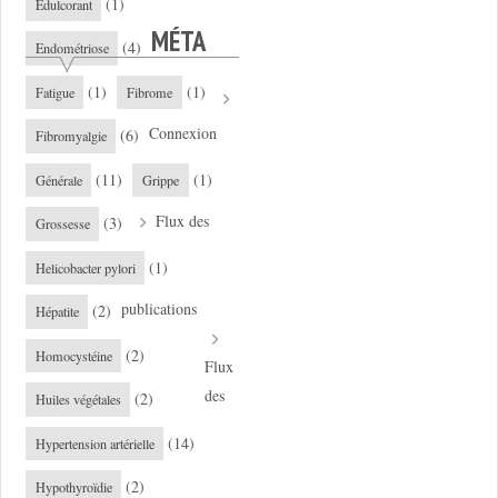
(1)
Edulcorant
MÉTA
(4)
Endométriose
(1)
(1)
Fatigue
Fibrome
Connexion
(6)
Fibromyalgie
(11)
(1)
Générale
Grippe
Flux des
(3)
Grossesse
(1)
Helicobacter pylori
publications
(2)
Hépatite
(2)
Homocystéine
Flux
des
(2)
Huiles végétales
(14)
Hypertension artérielle
(2)
Hypothyroïdie