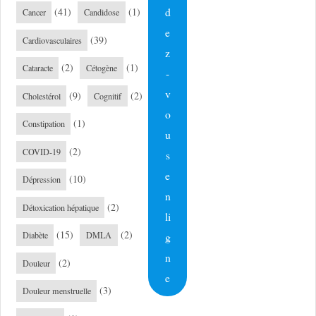
d
(41)
(1)
Cancer
Candidose
e
(39)
Cardiovasculaires
z
(2)
(1)
Cataracte
Cétogène
-
v
(9)
(2)
Cholestérol
Cognitif
o
(1)
Constipation
u
(2)
COVID-19
s
e
(10)
Dépression
n
(2)
Détoxication hépatique
li
(15)
(2)
g
Diabète
DMLA
n
(2)
Douleur
e
(3)
Douleur menstruelle