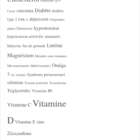
coenzyme Q10
Diabète
curcuma
diabète
Coeur
dépression
type 2
DMLA
Gingembre
hypertension
Grossesse
gluten
hypertension artérielle
immunité
Lutéine
Infarctus
Jus de grenade
Magnésium
Maladies auto-immunes
Oméga
Micronutriments
Multivitamines
3
Syndrome prémenstruel
sel
statines
sélénium
Tension artérielle
Testostérone
Triglycérides
Vitamine B9
Vitamine
Vitamine C
D
zinc
Vitamine E
Zéaxanthine