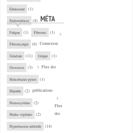
(1)
Edulcorant
MÉTA
(4)
Endométriose
(1)
(1)
Fatigue
Fibrome
Connexion
(6)
Fibromyalgie
(11)
(1)
Générale
Grippe
Flux des
(3)
Grossesse
(1)
Helicobacter pylori
publications
(2)
Hépatite
(2)
Homocystéine
Flux
des
(2)
Huiles végétales
(14)
Hypertension artérielle