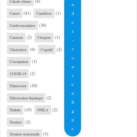
(4)
Calculs rénaux
n
d
(41)
(1)
Cancer
Candidose
e
(39)
Cardiovasculaires
z
(2)
(1)
Cataracte
Cétogène
-
v
(9)
(2)
Cholestérol
Cognitif
o
(1)
Constipation
u
(2)
COVID-19
s
e
(10)
Dépression
n
(2)
Détoxication hépatique
li
(15)
(2)
g
Diabète
DMLA
n
(2)
Douleur
e
(3)
Douleur menstruelle