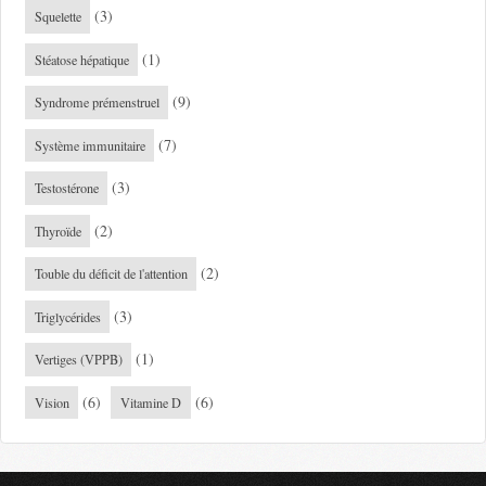
(3)
Squelette
(1)
Stéatose hépatique
(9)
Syndrome prémenstruel
(7)
Système immunitaire
(3)
Testostérone
(2)
Thyroïde
(2)
Touble du déficit de l'attention
(3)
Triglycérides
(1)
Vertiges (VPPB)
(6)
(6)
Vision
Vitamine D