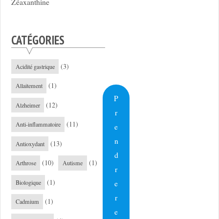
Zéaxanthine
CATÉGORIES
(3)
Acidité gastrique
(1)
Allaitement
P
(12)
Alzheimer
r
(11)
Anti-inflammatoire
e
n
(13)
Antioxydant
d
(10)
(1)
Arthrose
Autisme
r
(1)
e
Biologique
r
(1)
Cadmium
e