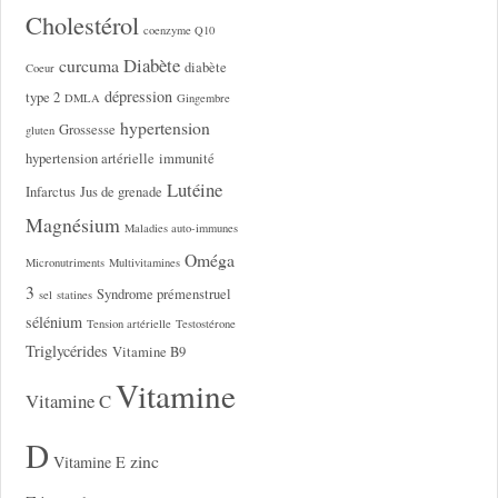
Cholestérol
coenzyme Q10
Diabète
curcuma
diabète
Coeur
dépression
type 2
DMLA
Gingembre
hypertension
Grossesse
gluten
hypertension artérielle
immunité
Lutéine
Infarctus
Jus de grenade
Magnésium
Maladies auto-immunes
Oméga
Micronutriments
Multivitamines
3
Syndrome prémenstruel
sel
statines
sélénium
Tension artérielle
Testostérone
Triglycérides
Vitamine B9
Vitamine
Vitamine C
D
zinc
Vitamine E